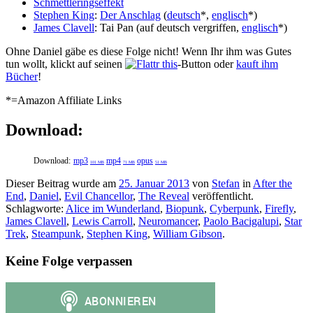
Schmettleringseffekt
Stephen King
:
Der Anschlag
(
deutsch
*,
englisch
*)
James Clavell
: Tai Pan (auf deutsch vergriffen,
englisch
*)
Ohne Daniel gäbe es diese Folge nicht! Wenn Ihr ihm was Gutes
tun wollt, klickt auf seinen
-Button oder
kauft ihm
Bücher
!
*=Amazon Affiliate Links
Download:
Download:
mp3
mp4
opus
101 MB
71 MB
51 MB
Dieser Beitrag wurde am
25. Januar 2013
von
Stefan
in
After the
End
,
Daniel
,
Evil Chancellor
,
The Reveal
veröffentlicht.
Schlagworte:
Alice im Wunderland
,
Biopunk
,
Cyberpunk
,
Firefly
,
James Clavell
,
Lewis Carroll
,
Neuromancer
,
Paolo Bacigalupi
,
Star
Trek
,
Steampunk
,
Stephen King
,
William Gibson
.
Keine Folge verpassen