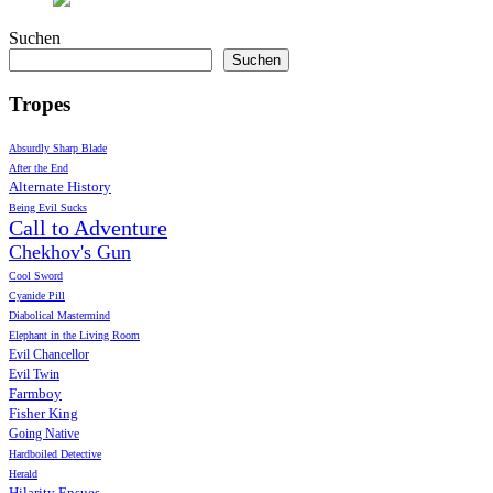
Suchen
Suchen
Tropes
Absurdly Sharp Blade
After the End
Alternate History
Being Evil Sucks
Call to Adventure
Chekhov's Gun
Cool Sword
Cyanide Pill
Diabolical Mastermind
Elephant in the Living Room
Evil Chancellor
Evil Twin
Farmboy
Fisher King
Going Native
Hardboiled Detective
Herald
Hilarity Ensues