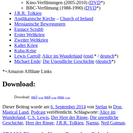
Kino-Verfilmungen (2005-2010) (
DVD
*)
BBC-Verfilmung (1988-1990) (
DVD
*)
J.R.R. Tolkien
Anglikanische Kirche
–
Church of Ireland
Messianische Bewegungen
Eustace Scrubb
Erster Weltkrieg
Zweiter Weltkrieg
Kalter Krieg
Kuba-Krise
Lewis Carroll
:
Alice im Wunderland
(
engl
.* /
deutsch
*)
Michael Ende
:
Die Unendliche Geschichte
(
deutsch
*)
*=Amazon Affiliate Links
Download:
Download:
mp3
mp4
opus
94 MB
66 MB
47 MB
Dieser Beitrag wurde am
6. September 2014
von
Stefan
in
Don
,
Magical Land
,
Podcast
veröffentlicht. Schlagworte:
Alice im
Wunderland
,
C.S. Lewis
,
Der Herr der Ringe
,
Die unendliche
Geschichte
,
Herr der Ringe
,
J.R.R. Tolkien
,
Narnia
,
Neil Gaiman
.