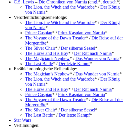
C.S. Lewis
–
Die Chroniken von Narnia
(
engl.
*,
deutsch
*)
The Lion, the Witch and the Wardrobe
* /
Der König
von Narnia
*
Veröffentlichungsreihenfolge:
The Lion, the Witch and the Wardrobe
* /
Der König
von Narnia
*
Prince Caspian
* /
Prinz Kaspian von Narnia
*
The Voyage of the Dawn Treader
* /
Die Reise auf der
Morgenröte
*
The Silver Chair
* /
Der silberne Sessel
*
The Horse and His Boy
* /
Der Ritt nach Narnia
*
The Magician’s Nephew
* /
Das Wunder von Narnia
*
The Last Battle
* /
Der letzte Kampf
*
Erzählchronologische Reihenfolge:
The Magician’s Nephew
* /
Das Wunder von Narnia
*
The Lion, the Witch and the Wardrobe
* /
Der König
von Narnia
*
The Horse and His Boy
* /
Der Ritt nach Narnia
*
Prince Caspian
* /
Prinz Kaspian von Narnia
*
The Voyage of the Dawn Treader
* /
Die Reise auf der
Morgenröte
*
The Silver Chair
* /
Der silberne Sessel
*
The Last Battle
* /
Der letzte Kampf
*
Star Wars
Verfilmungen: