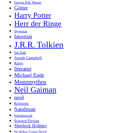
George R.R. Martin
Götter
Harry Potter
Herr der Ringe
Hyperion
Identität
J.R.R. Tolkien
Jim Dale
Joseph Campbell
Krieg
literatur
Michael Ende
Monomythos
Neil Gaiman
nerd
Religion
Sandman
Scheibenwelt
Science Fiction
Sherlock Holmes
Sir Arthur Conan Doyle