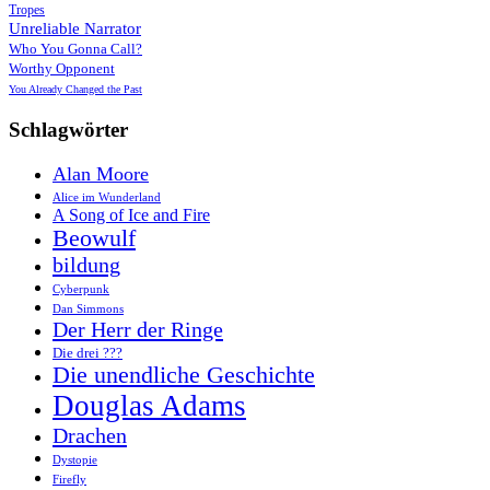
Tropes
Unreliable Narrator
Who You Gonna Call?
Worthy Opponent
You Already Changed the Past
Schlagwörter
Alan Moore
Alice im Wunderland
A Song of Ice and Fire
Beowulf
bildung
Cyberpunk
Dan Simmons
Der Herr der Ringe
Die drei ???
Die unendliche Geschichte
Douglas Adams
Drachen
Dystopie
Firefly