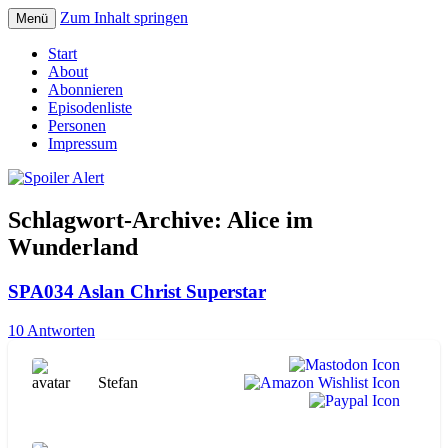
Zum Inhalt springen
Menü
Der Literaturpodcast mit nerdlichem
Spoiler Alert
Start
Erfahrungshintergrund
About
Abonnieren
Episodenliste
Personen
Impressum
Schlagwort-Archive:
Alice im
Wunderland
SPA034 Aslan Christ Superstar
10 Antworten
Stefan