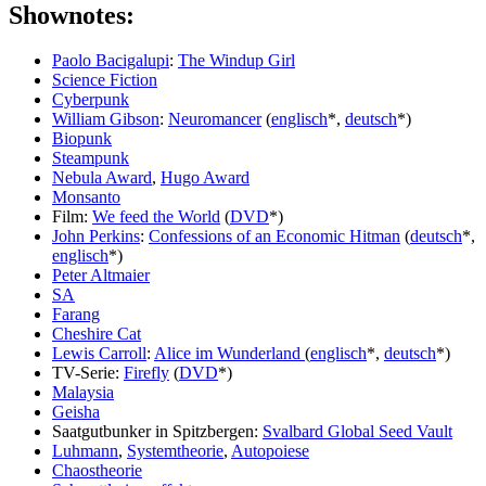
Shownotes:
Paolo Bacigalupi
:
The Windup Girl
Science Fiction
Cyberpunk
William Gibson
:
Neuromancer
(
englisch
*,
deutsch
*)
Biopunk
Steampunk
Nebula Award
,
Hugo Award
Monsanto
Film:
We feed the World
(
DVD
*)
John Perkins
:
Confessions of an Economic Hitman
(
deutsch
*,
englisch
*)
Peter Altmaier
SA
Farang
Cheshire Cat
Lewis Carroll
:
Alice im Wunderland
(
englisch
*,
deutsch
*)
TV-Serie:
Firefly
(
DVD
*)
Malaysia
Geisha
Saatgutbunker in Spitzbergen:
Svalbard Global Seed Vault
Luhmann
,
Systemtheorie
,
Autopoiese
Chaostheorie