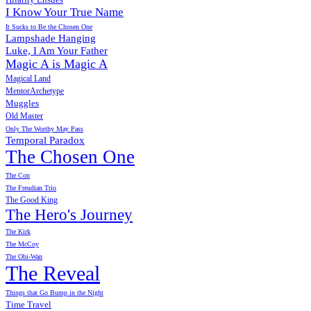
I Know Your True Name
It Sucks to Be the Chosen One
Lampshade Hanging
Luke, I Am Your Father
Magic A is Magic A
Magical Land
MentorArchetype
Muggles
Old Master
Only The Worthy May Pass
Temporal Paradox
The Chosen One
The Con
The Freudian Trio
The Good King
The Hero's Journey
The Kirk
The McCoy
The Obi-Wan
The Reveal
Things that Go Bump in the Night
Time Travel