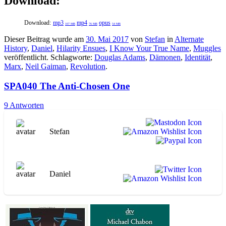
Download:
Download:
mp3
mp4
opus
107 MB
76 MB
54 MB
Dieser Beitrag wurde am
30. Mai 2017
von
Stefan
in
Alternate
History
,
Daniel
,
Hilarity Ensues
,
I Know Your True Name
,
Muggles
veröffentlicht. Schlagworte:
Douglas Adams
,
Dämonen
,
Identität
,
Marx
,
Neil Gaiman
,
Revolution
.
SPA040 The Anti-Chosen One
9 Antworten
Stefan
Daniel