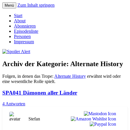
Zum Inhalt springen
Menü
Der Literaturpodcast mit nerdlichem
Spoiler Alert
Start
Erfahrungshintergrund
About
Abonnieren
Episodenliste
Personen
Impressum
Archiv der Kategorie:
Alternate History
Folgen, in denen das Trope:
Alternate History
erwähnt wird oder
eine wesentliche Rolle spielt.
SPA041 Dämonen aller Länder
4 Antworten
Stefan