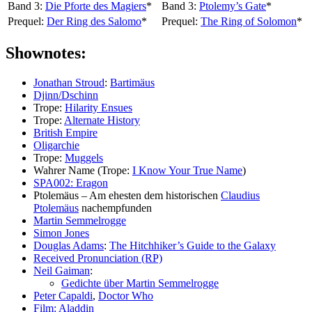
Band 3:
Die Pforte des Magiers
*
Band 3:
Ptolemy’s Gate
*
Prequel:
Der Ring des Salomo
*
Prequel:
The Ring of Solomon
*
Shownotes:
Jonathan Stroud
:
Bartimäus
Djinn/Dschinn
Trope:
Hilarity Ensues
Trope:
Alternate History
British Empire
Oligarchie
Trope:
Muggels
Wahrer Name (Trope:
I Know Your True Name
)
SPA002: Eragon
Ptolemäus – Am ehesten dem historischen
Claudius
Ptolemäus
nachempfunden
Martin Semmelrogge
Simon Jones
Douglas Adams
:
The Hitchhiker’s Guide to the Galaxy
Received Pronunciation (RP)
Neil Gaiman
:
Gedichte über Martin Semmelrogge
Peter Capaldi
,
Doctor Who
Film: Aladdin