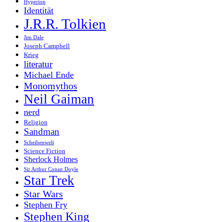
Hyperion
Identität
J.R.R. Tolkien
Jim Dale
Joseph Campbell
Krieg
literatur
Michael Ende
Monomythos
Neil Gaiman
nerd
Religion
Sandman
Scheibenwelt
Science Fiction
Sherlock Holmes
Sir Arthur Conan Doyle
Star Trek
Star Wars
Stephen Fry
Stephen King