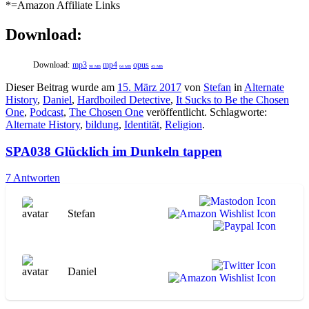
*=Amazon Affiliate Links
Download:
Download:
mp3
mp4
opus
90 MB
64 MB
45 MB
Dieser Beitrag wurde am
15. März 2017
von
Stefan
in
Alternate
History
,
Daniel
,
Hardboiled Detective
,
It Sucks to Be the Chosen
One
,
Podcast
,
The Chosen One
veröffentlicht. Schlagworte:
Alternate History
,
bildung
,
Identität
,
Religion
.
SPA038 Glücklich im Dunkeln tappen
7 Antworten
Stefan
Daniel