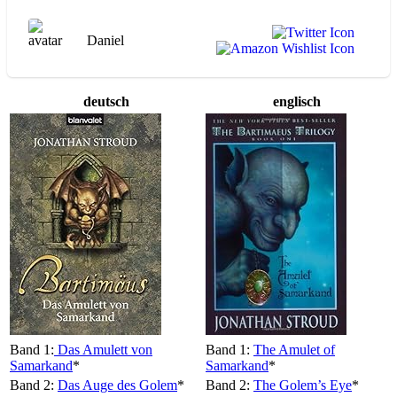
Daniel
deutsch
englisch
Band 1:
Das Amulett von
Band 1:
The Amulet of
Samarkand
*
Samarkand
*
Band 2:
Das Auge des Golem
*
Band 2:
The Golem’s Eye
*