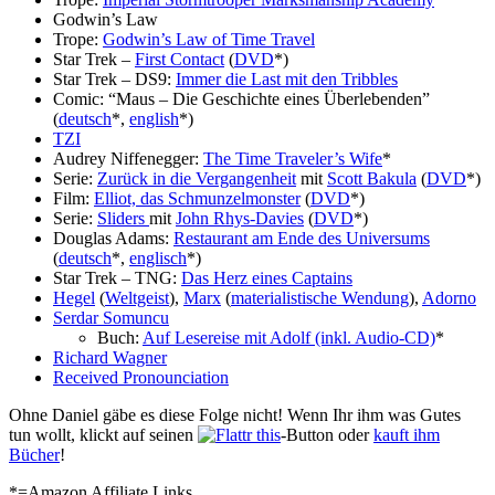
Godwin’s Law
Trope:
Godwin’s Law of Time Travel
Star Trek –
First Contact
(
DVD
*)
Star Trek – DS9:
Immer die Last mit den Tribbles
Comic: “Maus – Die Geschichte eines Überlebenden”
(
deutsch
*,
english
*)
TZI
Audrey Niffenegger:
The Time Traveler’s Wife
*
Serie:
Zurück in die Vergangenheit
mit
Scott Bakula
(
DVD
*)
Film:
Elliot, das Schmunzelmonster
(
DVD
*)
Serie:
Sliders
mit
John Rhys-Davies
(
DVD
*)
Douglas Adams:
Restaurant am Ende des Universums
(
deutsch
*,
englisch
*)
Star Trek – TNG:
Das Herz eines Captains
Hegel
(
Weltgeist
),
Marx
(
materialistische Wendung
),
Adorno
Serdar Somuncu
Buch:
Auf Lesereise mit Adolf (inkl. Audio-CD)
*
Richard Wagner
Received Pronounciation
Ohne Daniel gäbe es diese Folge nicht! Wenn Ihr ihm was Gutes
tun wollt, klickt auf seinen
-Button oder
kauft ihm
Bücher
!
*=Amazon Affiliate Links