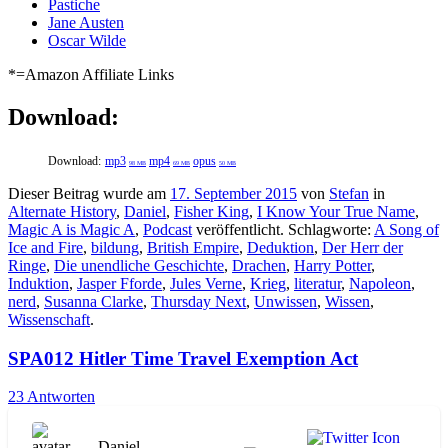
Pastiche
Jane Austen
Oscar Wilde
*=Amazon Affiliate Links
Download:
Download:
mp3
mp4
opus
98 MB
69 MB
50 MB
Dieser Beitrag wurde am
17. September 2015
von
Stefan
in
Alternate History
,
Daniel
,
Fisher King
,
I Know Your True Name
,
Magic A is Magic A
,
Podcast
veröffentlicht. Schlagworte:
A Song of
Ice and Fire
,
bildung
,
British Empire
,
Deduktion
,
Der Herr der
Ringe
,
Die unendliche Geschichte
,
Drachen
,
Harry Potter
,
Induktion
,
Jasper Fforde
,
Jules Verne
,
Krieg
,
literatur
,
Napoleon
,
nerd
,
Susanna Clarke
,
Thursday Next
,
Unwissen
,
Wissen
,
Wissenschaft
.
SPA012 Hitler Time Travel Exemption Act
23 Antworten
Daniel