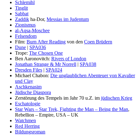
Schlemihl
Tinglit
Sabbat
Zaddik
ha-Dor,
Messias im Judentum
Zionismus
al-Aqsa-Moschee
Felsendom
Film:
Burn After Reading
von den
Coen Brüdern
Dune
|
SPA036
Trope:
The Chosen One
Ben Aaronovitch:
Rivers of London
Jonathan Strange & Mr Norrell
|
SPA038
Dresden Files
|
SPA024
Michael Chabon:
Die unglaublichen Abenteuer von Kavalier
und Clay
Aschkenasim
Jüdische Diaspora
Zerstörung des Tempels im Jahr 70 u.Z. im
jüdischen Krieg
Eschatologie
Star Wars – Star Trek, Fighting the Man – Being the Man
,
Rebellion – Empire, USA – UK
Watchmen
Red Herring
Bildungsroman