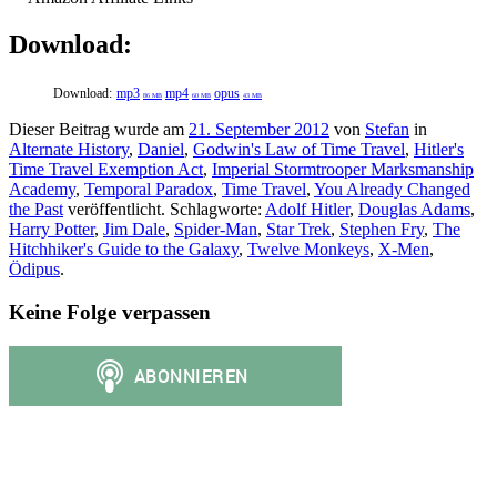
Download:
Download:
mp3
mp4
opus
86 MB
60 MB
43 MB
Dieser Beitrag wurde am
21. September 2012
von
Stefan
in
Alternate History
,
Daniel
,
Godwin's Law of Time Travel
,
Hitler's
Time Travel Exemption Act
,
Imperial Stormtrooper Marksmanship
Academy
,
Temporal Paradox
,
Time Travel
,
You Already Changed
the Past
veröffentlicht. Schlagworte:
Adolf Hitler
,
Douglas Adams
,
Harry Potter
,
Jim Dale
,
Spider-Man
,
Star Trek
,
Stephen Fry
,
The
Hitchhiker's Guide to the Galaxy
,
Twelve Monkeys
,
X-Men
,
Ödipus
.
Keine Folge verpassen