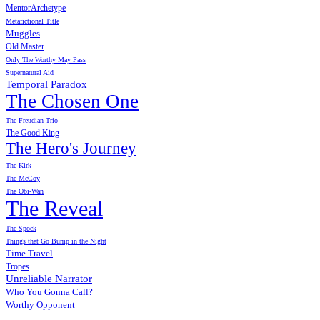
MentorArchetype
Metafictional Title
Muggles
Old Master
Only The Worthy May Pass
Supernatural Aid
Temporal Paradox
The Chosen One
The Freudian Trio
The Good King
The Hero's Journey
The Kirk
The McCoy
The Obi-Wan
The Reveal
The Spock
Things that Go Bump in the Night
Time Travel
Tropes
Unreliable Narrator
Who You Gonna Call?
Worthy Opponent