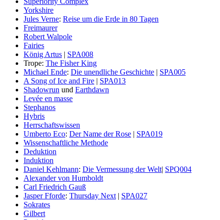
Superiority Complex
Yorkshire
Jules Verne
:
Reise um die Erde in 80 Tagen
Freimaurer
Robert Walpole
Fairies
König Artus
|
SPA008
Trope:
The Fisher King
Michael Ende
:
Die unendliche Geschichte
|
SPA005
A Song of Ice and Fire
|
SPA013
Shadowrun
und
Earthdawn
Levée en masse
Stephanos
Hybris
Herrschaftswissen
Umberto Eco
:
Der Name der Rose
|
SPA019
Wissenschaftliche Methode
Deduktion
Induktion
Daniel Kehlmann
:
Die Vermessung der Welt
|
SPQ004
Alexander von Humboldt
Carl Friedrich Gauß
Jasper Fforde
:
Thursday Next
|
SPA027
Sokrates
Gilbert