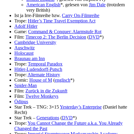
American English
*, gelesen von
Jim Dale
(trotzdem
very British)
Ist ja Irre-Filmreihe bzw.
Carry On-Filmreihe
Trope:
Hitler’s Time Travel Exemption Act
Adolf Hitler
Game:
Command & Conquer: Alarmstufe Rot
Film:
Timecop 2: The Berlin Decision
(
DVD
*)
Cambridge University
Auschwitz
Holocaust
Braunau am Inn
Trope:
Temporal Paradox
Hitler-Ludendorff-Putsch
Trope:
Alternate History
Comic:
House of M
(
englisch
*)
Spider-Man
Film:
Zurück in die Zukunft
Film:
Twelve Monkeys
Ödipus
Star Trek – TNG: 3×15
Yesterday’s Enterprise
(Daniel hatte
Recht)
Star Trek –
Generations
(
DVD
*)
Trope:
You Cannot Change the Future a.k.a. You Already
Changed the Past
Trope:
Imperial Stormtrooper Marksmanship Academy