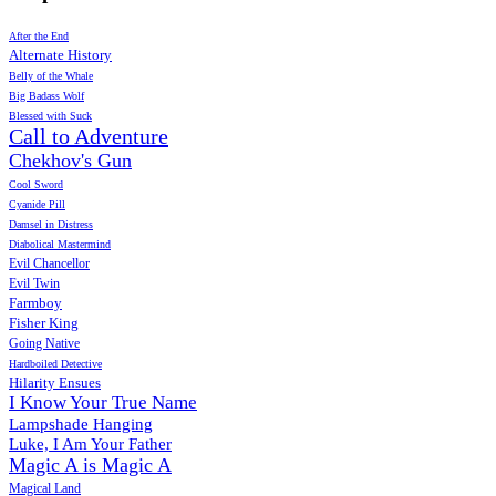
After the End
Alternate History
Belly of the Whale
Big Badass Wolf
Blessed with Suck
Call to Adventure
Chekhov's Gun
Cool Sword
Cyanide Pill
Damsel in Distress
Diabolical Mastermind
Evil Chancellor
Evil Twin
Farmboy
Fisher King
Going Native
Hardboiled Detective
Hilarity Ensues
I Know Your True Name
Lampshade Hanging
Luke, I Am Your Father
Magic A is Magic A
Magical Land