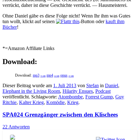
verrückt, daher ist diese Geschichte verrückt.
—
Hausmeisterei
.
Ohne Daniel gäbe es diese Folge nicht! Wenn Ihr ihm was Gutes
tun wollt, klickt auf seinen
-Button oder
kauft ihm
Bücher
!
*=Amazon Affiliate Links
Download:
Download:
mp3
mp4
opus
75 MB
53 MB
37 MB
Dieser Beitrag wurde am
1. Juli 2013
von
Stefan
in
Daniel
,
Elephant in the Living Room
,
Hilarity Ensues
,
Podcast
veröffentlicht. Schlagworte:
Atombombe
,
Forrest Gump
,
Guy
Ritchie
,
Kalter Krieg
,
Komödie
,
Krieg
.
SPA024 Grenzgänger zwischen den Klischees
22 Antworten