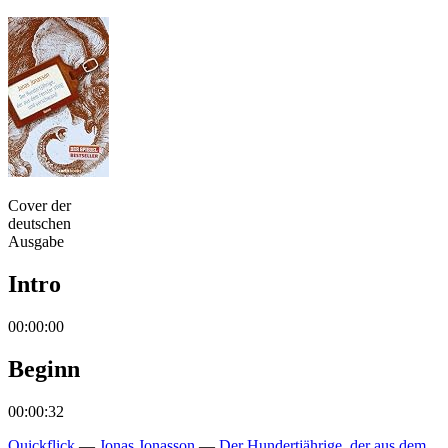
Cover der
deutschen
Ausgabe
Intro
00:00:00
Beginn
00:00:32
Quickflick
—
Jonas Jonasson
—
Der Hundertjährige, der aus dem