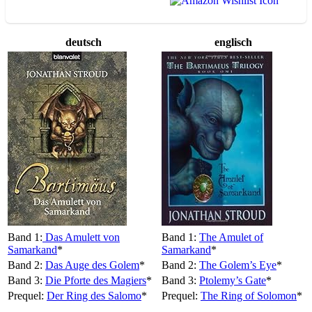
deutsch
englisch
Band 1:
Das Amulett von
Band 1:
The Amulet of
Samarkand
*
Samarkand
*
Band 2:
Das Auge des Golem
*
Band 2:
The Golem’s Eye
*
Band 3:
Die Pforte des Magiers
*
Band 3:
Ptolemy’s Gate
*
Prequel:
Der Ring des Salomo
*
Prequel:
The Ring of Solomon
*