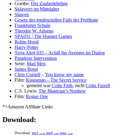
Goethe:
Der Zauberlehrling
Sklaverei im Mittelalter
Slawen
Gesetz des tendenziellen Falls der Profitrate
Frankfurter Schule
Theodor W. Adorno
SPA031 | The Hunger Games
Robin Hood
Harry Potter
Troja Alert 035 – Achill the Avenger im Dialog
Paradoxe Intervention
Serie:
Mad Men
James Bond
Chris Cornell
–
You know my name
Film:
Kingsman – The Secret Service
gemeint war
Colin Firth
, nicht
Colin Farrell
C.S. Lewis:
The Magician’s Nephew
Film:
Rogue One
*=Amazon Affiliate Links
Download:
Download:
mp3
mp4
opus
107 MB
76 MB
54 MB