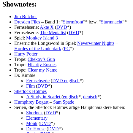
Shownotes:
Jim Butcher
Dresden Files
– Band 1: “
Stormfront
“* bzw. “
Sturmnacht
“*
Fernsehserie:
Akte X
(
DVD
*)
Fernsehserie:
The Mentalist
(
DVD
*)
Spiel:
Monkey Island 3
Enserric the Longsword in Spiel:
Neverwinter Nights
–
Hordes of the Underdark
(
PC
*)
Harry Potter
Trope:
Chekov’s Gun
Trope:
Hilarity Ensues
Trope:
Clear my Name
Dr. Kimble
Fernsehserie
(
DVD englisch
*)
Film
(
DVD
*)
Sherlock Holmes
A Study in Scarlet
(
englisch
*,
deutsch
*)
Humphrey Bogart
–
Sam Spade
Serien, die Sherlock Holmes-artige Hauptcharaktere haben:
Sherlock
(
DVD
*)
Elementary
Monk
(
DVD
*)
Dr. House
(
DVD
*)