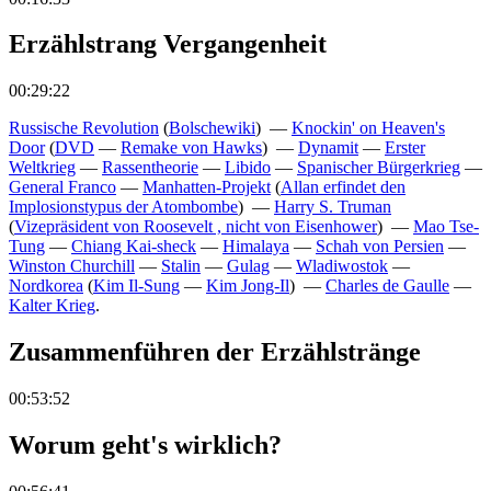
Erzählstrang Vergangenheit
00:29:22
Russische Revolution
(
Bolschewiki
) —
Knockin' on Heaven's
Door
(
DVD
—
Remake von Hawks
) —
Dynamit
—
Erster
Weltkrieg
—
Rassentheorie
—
Libido
—
Spanischer Bürgerkrieg
—
General Franco
—
Manhatten-Projekt
(
Allan erfindet den
Implosionstypus der Atombombe
) —
Harry S. Truman
(
Vizepräsident von Roosevelt , nicht von Eisenhower
) —
Mao Tse-
Tung
—
Chiang Kai-sheck
—
Himalaya
—
Schah von Persien
—
Winston Churchill
—
Stalin
—
Gulag
—
Wladiwostok
—
Nordkorea
(
Kim Il-Sung
—
Kim Jong-Il
) —
Charles de Gaulle
—
Kalter Krieg
.
Zusammenführen der Erzählstränge
00:53:52
Worum geht's wirklich?