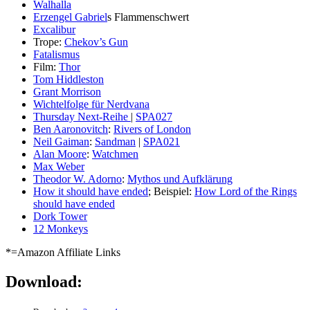
Walhalla
Erzengel Gabriel
s Flammenschwert
Excalibur
Trope:
Chekov’s Gun
Fatalismus
Film:
Thor
Tom Hiddleston
Grant Morrison
Wichtelfolge für Nerdvana
Thursday Next-Reihe
|
SPA027
Ben Aaronovitch
:
Rivers of London
Neil Gaiman
:
Sandman
|
SPA021
Alan Moore
:
Watchmen
Max Weber
Theodor W. Adorno
:
Mythos und Aufklärung
How it should have ended
; Beispiel:
How Lord of the Rings
should have ended
Dork Tower
12 Monkeys
*=Amazon Affiliate Links
Download: