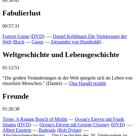
00:56:41
Fabulierlust
00:57:31
Forrest Gump
(
DVD
) —
Daniel Kehlmann Die Vermessung der
Welt
(
Buch
—
Gauss
—
Alexander von Humboldt
) .
Weltgeschichte und Lebensgeschichte
01:12:51
"Die großen Veränderungen in der Welt spiegeln sich im Leben von
einzelnen Menschen." (Daniel)
—
Opa Harald erzählt
.
Freunde
01:26:38
Trope: A Ragtag Bunch of Misfits
—
Ocean's Eleven mit Frank
Sinatra
(
DVD
) —
Ocean's Eleven mit George Clooney
(
DVD
) —
Albert Einstein
—
Badesalz
(
Bob Dylan
) —
Abschlussbetrachtung
—
Die Geschichte des 20. Jahrhunderts ist