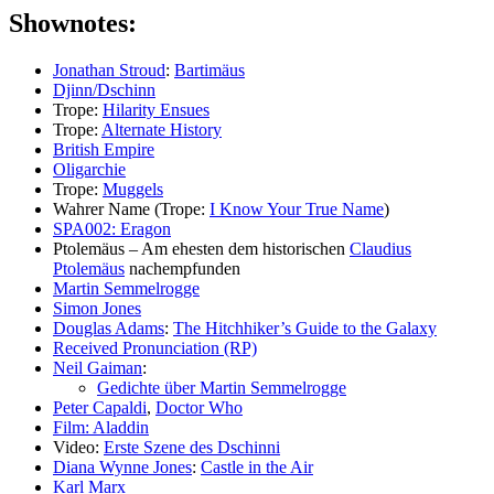
Shownotes:
Jonathan Stroud
:
Bartimäus
Djinn/Dschinn
Trope:
Hilarity Ensues
Trope:
Alternate History
British Empire
Oligarchie
Trope:
Muggels
Wahrer Name (Trope:
I Know Your True Name
)
SPA002: Eragon
Ptolemäus – Am ehesten dem historischen
Claudius
Ptolemäus
nachempfunden
Martin Semmelrogge
Simon Jones
Douglas Adams
:
The Hitchhiker’s Guide to the Galaxy
Received Pronunciation (RP)
Neil Gaiman
:
Gedichte über Martin Semmelrogge
Peter Capaldi
,
Doctor Who
Film: Aladdin
Video:
Erste Szene des Dschinni
Diana Wynne Jones
:
Castle in the Air
Karl Marx