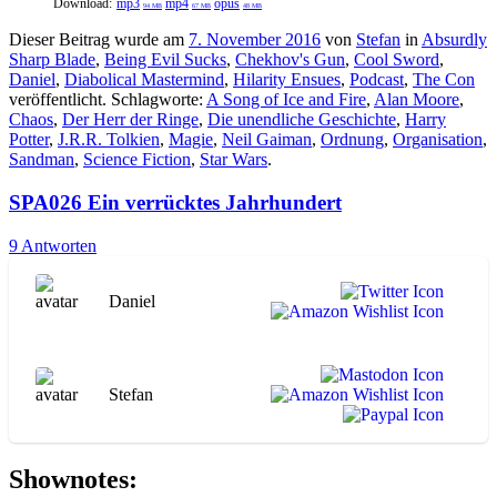
Download:
mp3
mp4
opus
94 MB
67 MB
48 MB
Dieser Beitrag wurde am
7. November 2016
von
Stefan
in
Absurdly
Sharp Blade
,
Being Evil Sucks
,
Chekhov's Gun
,
Cool Sword
,
Daniel
,
Diabolical Mastermind
,
Hilarity Ensues
,
Podcast
,
The Con
veröffentlicht. Schlagworte:
A Song of Ice and Fire
,
Alan Moore
,
Chaos
,
Der Herr der Ringe
,
Die unendliche Geschichte
,
Harry
Potter
,
J.R.R. Tolkien
,
Magie
,
Neil Gaiman
,
Ordnung
,
Organisation
,
Sandman
,
Science Fiction
,
Star Wars
.
SPA026 Ein verrücktes Jahrhundert
9 Antworten
Daniel
Stefan
Shownotes: