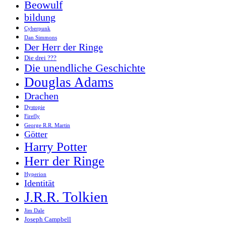
Beowulf
bildung
Cyberpunk
Dan Simmons
Der Herr der Ringe
Die drei ???
Die unendliche Geschichte
Douglas Adams
Drachen
Dystopie
Firefly
George R.R. Martin
Götter
Harry Potter
Herr der Ringe
Hyperion
Identität
J.R.R. Tolkien
Jim Dale
Joseph Campbell