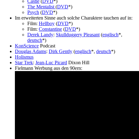
Castle
(
DVD
*)
The Mentalist
(
DVD
*)
Psych
(
DVD
*)
Im erweiterten Sinne auch solche Charaktere tauchen auf in:
Film:
Hellboy
(
DVD
*)
Film:
Constantine
(
DVD
*)
Derek Landy
:
Skullduggery Pleasant
(
englisch
*,
deutsch
*)
KonScience
Podcast
Douglas Adams
:
Dirk Gently
(
englisch
*,
deutsch
*)
Holismus
Star Trek
:
Jean-Luc Picard
Dixon Hill
Fielmann Werbung aus den 90ern: