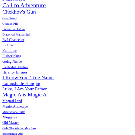
Call to Adventure
Chekhov's Gun
Cool Sword
Cyanide Pill
Damsel in Distress
Diabolical Mastermind
Evil Chancellor
Evil Twin
Farmboy
Fisher King
Going Native
Hardboiled Detective
Hilarity Ensues
I Know Your True Name
Lampshade Hanging
Luke, I Am Your Father
Magic A is Magic A
Magical Land
MentorArchetype
Metafictional Title
Muggles
Old Master
Only The Worthy May Pass
Supernatural Aid