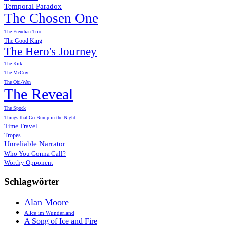
Temporal Paradox
The Chosen One
The Freudian Trio
The Good King
The Hero's Journey
The Kirk
The McCoy
The Obi-Wan
The Reveal
The Spock
Things that Go Bump in the Night
Time Travel
Tropes
Unreliable Narrator
Who You Gonna Call?
Worthy Opponent
Schlagwörter
Alan Moore
Alice im Wunderland
A Song of Ice and Fire