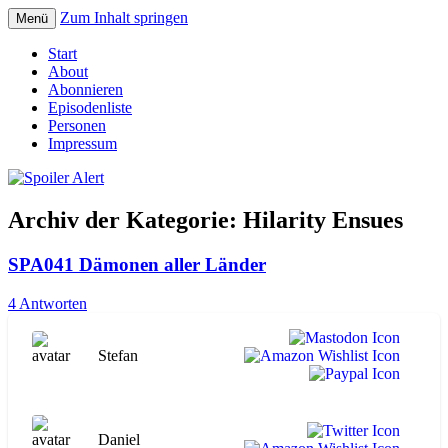
Zum Inhalt springen
Menü
Der Literaturpodcast mit nerdlichem
Spoiler Alert
Start
Erfahrungshintergrund
About
Abonnieren
Episodenliste
Personen
Impressum
Archiv der Kategorie:
Hilarity Ensues
SPA041 Dämonen aller Länder
4 Antworten
Stefan
Daniel