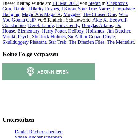
Dieser Beitrag wurde am
14. Mai 2013
von
Stefan
in
Chekhov's
Gun
,
Daniel
,
Hilarity Ensues
,
I Know Your True Name
,
Lampshade
Hanging
,
Magic A is Magic A
,
Muggles
,
The Chosen One
,
Who
You Gonna Call?
veröffentlicht. Schlagworte:
Akte X
,
Beowulf
,
Constantine
,
Derek Landy
,
Dirk Gently
,
Douglas Adams
,
Dr.
House
,
Elementary
,
Harry Potter
,
Hellboy
,
Holismus
,
Jim Butcher
,
Monkt
,
Psych
,
Sherlock Holmes
,
Sir Arthur Conan Doyle
,
Skullduggery Pleasant
,
Star Trek
,
The Dresden Files
,
The Mentalist
.
Keine Folge verpassen
Unterstützen
Daniel Bücher schenken
Stefan Bücher schenken