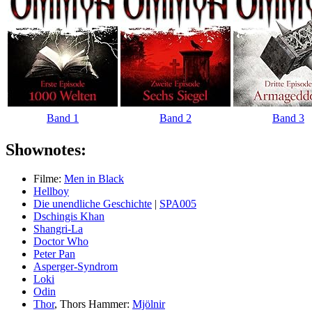
Band 1
Band 2
Band 3
Shownotes:
Filme:
Men in Black
Hellboy
Die unendliche Geschichte
|
SPA005
Dschingis Khan
Shangri-La
Doctor Who
Peter Pan
Asperger-Syndrom
Loki
Odin
Thor
, Thors Hammer:
Mjölnir