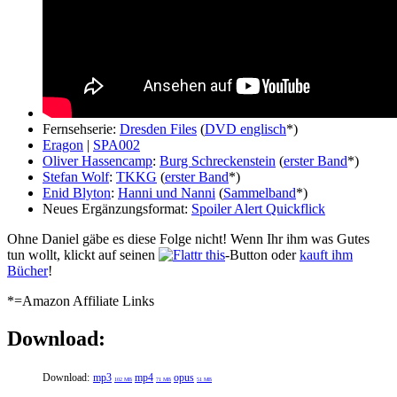
Fernsehserie:
Dresden Files
(
DVD englisch
*)
Eragon
|
SPA002
Oliver Hassencamp
:
Burg Schreckenstein
(
erster Band
*)
Stefan Wolf
:
TKKG
(
erster Band
*)
Enid Blyton
:
Hanni und Nanni
(
Sammelband
*)
Neues Ergänzungsformat:
Spoiler Alert Quickflick
Ohne Daniel gäbe es diese Folge nicht! Wenn Ihr ihm was Gutes
tun wollt, klickt auf seinen
-Button oder
kauft ihm
Bücher
!
*=Amazon Affiliate Links
Download:
Download:
mp3
mp4
opus
102 MB
71 MB
51 MB