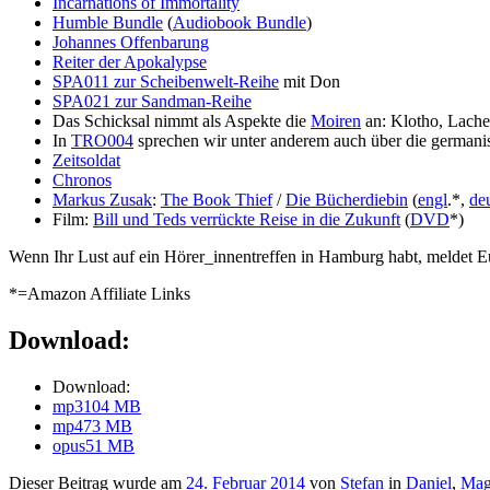
Incarnations of Immortality
Humble Bundle
(
Audiobook Bundle
)
Johannes Offenbarung
Reiter der Apokalypse
SPA011 zur Scheibenwelt-Reihe
mit Don
SPA021 zur Sandman-Reihe
Das Schicksal nimmt als Aspekte die
Moiren
an: Klotho, Lache
In
TRO004
sprechen wir unter anderem auch über die germani
Zeitsoldat
Chronos
Markus Zusak
:
The Book Thief
/
Die Bücherdiebin
(
engl
.*,
de
Film:
Bill und Teds verrückte Reise in die Zukunft
(
DVD
*)
Wenn Ihr Lust auf ein Hörer_innentreffen in Hamburg habt, meldet E
*=Amazon Affiliate Links
Download:
Download:
mp3
104 MB
mp4
73 MB
opus
51 MB
Dieser Beitrag wurde am
24. Februar 2014
von
Stefan
in
Daniel
,
Mag