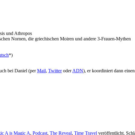
sis und Athropos
schen Nornen, die griechischen Moiren und andere 3-Frauen-Mythen
utsch
*)
uch bei Daniel (per
Mail
,
Twitter
oder
ADN
), er koordiniert dann eine
ic A is Magic A
,
Podcast
,
The Reveal
,
Time Travel
veröffentlicht. Sch