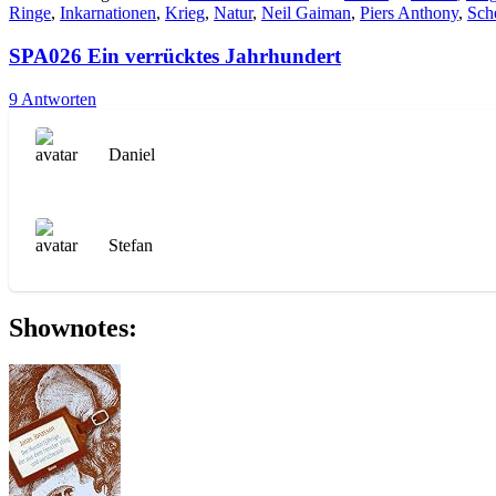
Ringe
,
Inkarnationen
,
Krieg
,
Natur
,
Neil Gaiman
,
Piers Anthony
,
Sch
SPA026 Ein verrücktes Jahrhundert
9 Antworten
Daniel
Stefan
Shownotes: