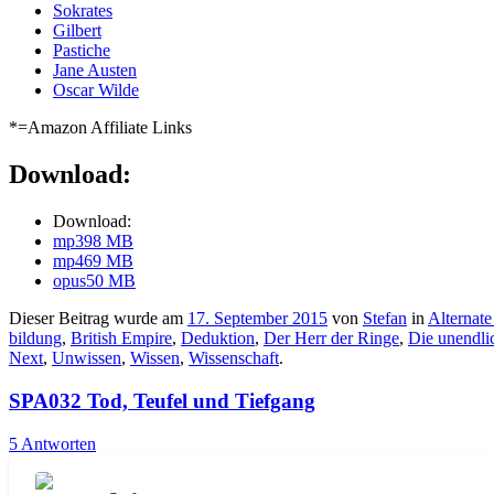
Sokrates
Gilbert
Pastiche
Jane Austen
Oscar Wilde
*=Amazon Affiliate Links
Download:
Download:
mp3
98 MB
mp4
69 MB
opus
50 MB
Dieser Beitrag wurde am
17. September 2015
von
Stefan
in
Alternate
bildung
,
British Empire
,
Deduktion
,
Der Herr der Ringe
,
Die unendli
Next
,
Unwissen
,
Wissen
,
Wissenschaft
.
SPA032 Tod, Teufel und Tiefgang
5 Antworten