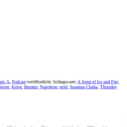
gic A
,
Podcast
veröffentlicht. Schlagworte:
A Song of Ice and Fire
,
 Verne
,
Krieg
,
literatur
,
Napoleon
,
nerd
,
Susanna Clarke
,
Thursday