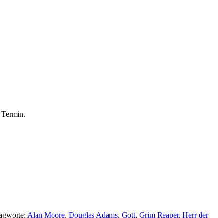
n Termin.
lagworte:
Alan Moore
,
Douglas Adams
,
Gott
,
Grim Reaper
,
Herr der