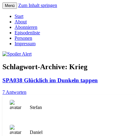
Zum Inhalt springen
Menü
Der Literaturpodcast mit nerdlichem Erf
Spoiler Alert
Start
About
Abonnieren
Episodenliste
Personen
Impressum
Schlagwort-Archive:
Krieg
SPA038 Glücklich im Dunkeln tappen
7 Antworten
Stefan
Daniel