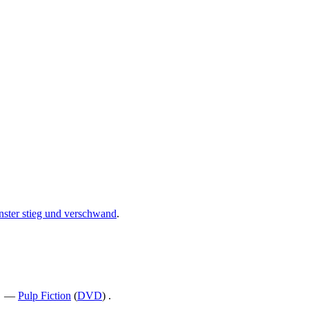
nster stieg und verschwand
.
) —
Pulp Fiction
(
DVD
) .