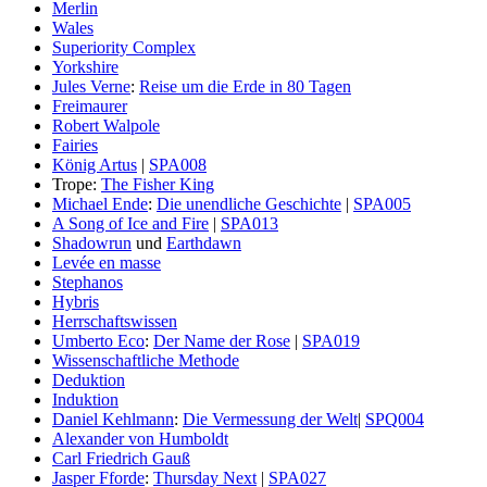
Merlin
Wales
Superiority Complex
Yorkshire
Jules Verne
:
Reise um die Erde in 80 Tagen
Freimaurer
Robert Walpole
Fairies
König Artus
|
SPA008
Trope:
The Fisher King
Michael Ende
:
Die unendliche Geschichte
|
SPA005
A Song of Ice and Fire
|
SPA013
Shadowrun
und
Earthdawn
Levée en masse
Stephanos
Hybris
Herrschaftswissen
Umberto Eco
:
Der Name der Rose
|
SPA019
Wissenschaftliche Methode
Deduktion
Induktion
Daniel Kehlmann
:
Die Vermessung der Welt
|
SPQ004
Alexander von Humboldt
Carl Friedrich Gauß
Jasper Fforde
:
Thursday Next
|
SPA027