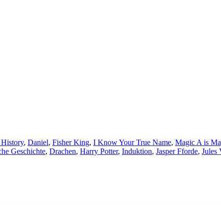
 History
,
Daniel
,
Fisher King
,
I Know Your True Name
,
Magic A is Ma
che Geschichte
,
Drachen
,
Harry Potter
,
Induktion
,
Jasper Fforde
,
Jules