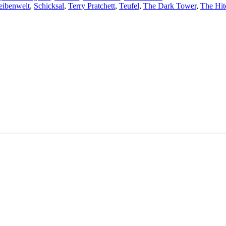
eibenwelt
,
Schicksal
,
Terry Pratchett
,
Teufel
,
The Dark Tower
,
The Hit