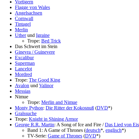
Vortigern
Flagge von Wales
Angelsachsen
Cornwall
Tintagel
Merlin
Uther
und
Igraine
Trope:
Bed Trick
Das Schwert im Stein
Ginevra / Guinevere
Excalibur
Superman
Lancelot
Mordred
Trope:
The Good King
Avalon
und
Valinor
Messias
Nimue
Trope:
Merlin and Nimue
Monty Python
:
Die Ritter der Kokosnuß
(
DVD
*)
Gralssuche
Trope:
Knight in Shining Armor
George R.R. Martin
: A Song of Ice and Fire /
Das Lied von Eis
Band 1: A Game of Thrones (
deutsch
*,
englisch
*)
TV-Serie:
Game of Thrones
(
DVD
*)