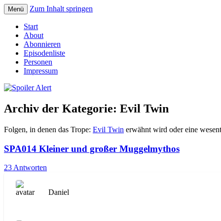
Zum Inhalt springen
Menü
Der Literaturpodcast mit nerdlichem Erf
Spoiler Alert
Start
About
Abonnieren
Episodenliste
Personen
Impressum
Archiv der Kategorie:
Evil Twin
Folgen, in denen das Trope:
Evil Twin
erwähnt wird oder eine wesentl
SPA014 Kleiner und großer Muggelmythos
23 Antworten
Daniel