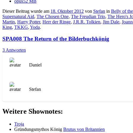
opus
52 MB
Dieser Beitrag wurde am
18. Oktober 2012
von
Stefan
in
Belly of th
Supernatural Aid
,
The Chosen One
,
The Freudian Trio
,
The Hero's J
Martin
,
Harry Potter
,
Herr der Ringe
,
J.R.R. Tolkien
,
Jim Dale
,
Joann
King
,
TKKG
,
Yoda
.
SPA008 The Return of the Bilderbuchkönig
3 Antworten
Daniel
Stefan
Weitere Shownotes:
Troja
Gründungsmythos König
Brutus von Britannien