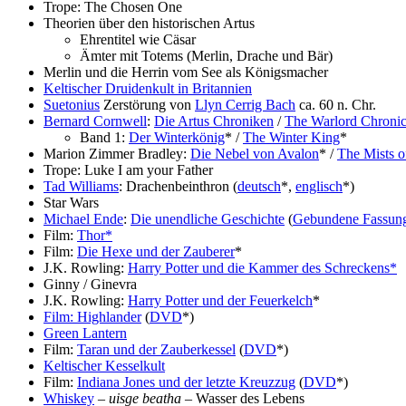
Trope: The Chosen One
Theorien über den historischen Artus
Ehrentitel wie Cäsar
Ämter mit Totems (Merlin, Drache und Bär)
Merlin und die Herrin vom See als Königsmacher
Keltischer Druidenkult in Britannien
Suetonius
Zerstörung von
Llyn Cerrig Bach
ca. 60 n. Chr.
Bernard Cornwell
:
Die Artus Chroniken
/
The Warlord Chronic
Band 1:
Der Winterkönig
* /
The Winter King
*
Marion Zimmer Bradley:
Die Nebel von Avalon
* /
The Mists o
Trope: Luke I am your Father
Tad Williams
: Drachenbeinthron (
deutsch
*,
englisch
*)
Star Wars
Michael Ende
:
Die unendliche Geschichte
(
Gebundene Fassun
Film:
Thor*
Film:
Die Hexe und der Zauberer
*
J.K. Rowling:
Harry Potter und die Kammer des Schreckens*
Ginny / Ginevra
J.K. Rowling:
Harry Potter und der Feuerkelch
*
Film: Highlander
(
DVD
*)
Green Lantern
Film:
Taran und der Zauberkessel
(
DVD
*)
Keltischer Kesselkult
Film:
Indiana Jones und der letzte Kreuzzug
(
DVD
*)
Whiskey
–
uisge beatha
– Wasser des Lebens