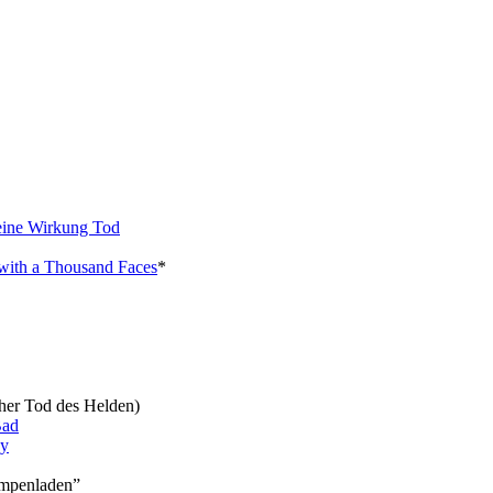
eine Wirkung Tod
with a Thousand Faces
*
her Tod des Helden)
Bad
y
mpenladen”