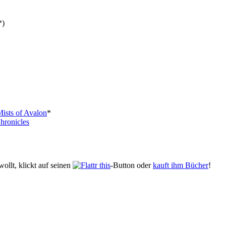
*)
ists of Avalon
*
hronicles
ollt, klickt auf seinen
-Button oder
kauft ihm Bücher
!