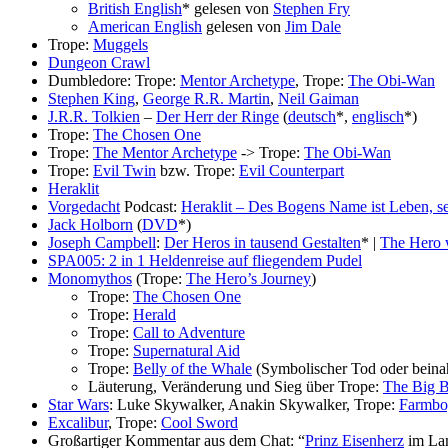
British English
* gelesen von
Stephen Fry
American English
gelesen von
Jim Dale
Trope:
Muggels
Dungeon Crawl
Dumbledore: Trope:
Mentor Archetype
, Trope:
The Obi-Wan
Stephen King
,
George R.R. Martin
,
Neil Gaiman
J.R.R. Tolkien
–
Der Herr der Ringe
(
deutsch
*,
englisch
*)
Trope:
The Chosen One
Trope:
The Mentor Archetype
-> Trope:
The Obi-Wan
Trope:
Evil Twin
bzw. Trope:
Evil Counterpart
Heraklit
Vorgedacht
Podcast:
Heraklit – Des Bogens Name ist Leben, s
Jack Holborn
(
DVD
*)
Joseph Campbell
:
Der Heros in tausend Gestalten
* |
The Hero 
SPA005: 2 in 1 Heldenreise auf fliegendem Pudel
Monomythos
(Trope:
The Hero’s Journey
)
Trope:
The Chosen One
Trope:
Herald
Trope:
Call to Adventure
Trope:
Supernatural Aid
Trope:
Belly of the Whale
(Symbolischer Tod oder beina
Läuterung, Veränderung und Sieg über Trope:
The Big 
Star Wars
: Luke Skywalker, Anakin Skywalker, Trope:
Farmbo
Excalibur
, Trope:
Cool Sword
Großartiger Kommentar aus dem Chat: “
Prinz Eisenherz
im La