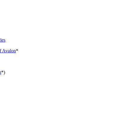
les
f Avalon
*
g
*)