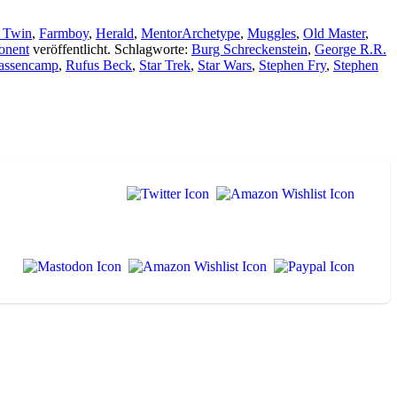
l Twin
,
Farmboy
,
Herald
,
MentorArchetype
,
Muggles
,
Old Master
,
onent
veröffentlicht. Schlagworte:
Burg Schreckenstein
,
George R.R.
Hassencamp
,
Rufus Beck
,
Star Trek
,
Star Wars
,
Stephen Fry
,
Stephen