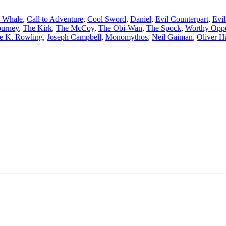
e Whale
,
Call to Adventure
,
Cool Sword
,
Daniel
,
Evil Counterpart
,
Evi
ourney
,
The Kirk
,
The McCoy
,
The Obi-Wan
,
The Spock
,
Worthy Opp
e K. Rowling
,
Joseph Campbell
,
Monomythos
,
Neil Gaiman
,
Oliver 