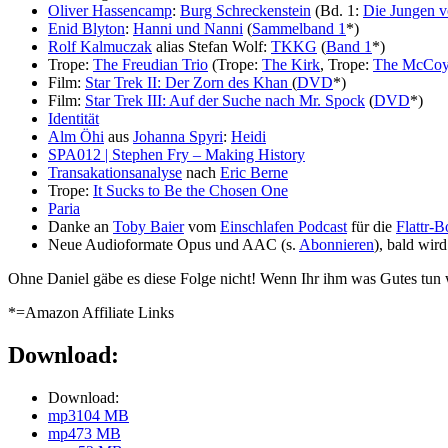
Oliver Hassencamp
:
Burg Schreckenstein
(Bd. 1:
Die Jungen v
Enid Blyton
:
Hanni und Nanni
(
Sammelband 1
*)
Rolf Kalmuczak
alias Stefan Wolf:
TKKG
(
Band 1
*)
Trope:
The Freudian Trio
(Trope:
The Kirk
, Trope:
The McCo
Film:
Star Trek II: Der Zorn des Khan
(
DVD
*)
Film:
Star Trek III: Auf der Suche nach Mr. Spock
(
DVD
*)
Identität
Alm Öhi
aus
Johanna Spyri
:
Heidi
SPA012 | Stephen Fry – Making History
Transakationsanalyse
nach
Eric Berne
Trope:
It Sucks to Be the Chosen One
Paria
Danke an
Toby Baier
vom
Einschlafen Podcast
für die
Flattr-
Neue Audioformate Opus und AAC (s.
Abonnieren
), bald wir
Ohne Daniel gäbe es diese Folge nicht! Wenn Ihr ihm was Gutes tun w
*=Amazon Affiliate Links
Download:
Download:
mp3
104 MB
mp4
73 MB