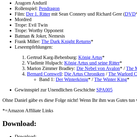
Aragorn Anduril
Rollenspiel:
Pendragon
Film:
Der 1. Ritter
mit Sean Connery und Richard Gere (
DVD
Mordred
Trope: Evil Twin
Trope: Worthy Opponent
Batman & Joker, Nemesis
Frank Miller:
The Dark Knight Returns
*
Leseempfehlungen:
Gertrud Karg-Bebenburg:
König Artus
*
Vladimir Hulpach:
König Artus und seine Ritter
*
Marion Zimmer Bradley:
Die Nebel von Avalon
* /
The M
Bernard Cornwell
:
Die Artus Chroniken
/
The Warlord C
Band 1:
Der Winterkönig
* /
The Winter King
*
Gewinnspiel zur Unendlichen Geschichte
SPA005
Ohne Daniel gäbe es diese Folge nicht! Wenn Ihr ihm was Gutes tun w
*=Amazon Affiliate Links
Download:
Download: