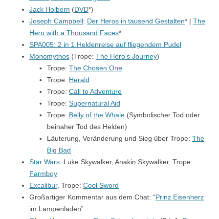
Jack Holborn
(
DVD
*)
Joseph Campbell
:
Der Heros in tausend Gestalten
* |
The
Hero with a Thousand Faces
*
SPA005: 2 in 1 Heldenreise auf fliegendem Pudel
Monomythos
(Trope:
The Hero’s Journey
)
Trope:
The Chosen One
Trope:
Herald
Trope:
Call to Adventure
Trope:
Supernatural Aid
Trope:
Belly of the Whale
(Symbolischer Tod oder
beinaher Tod des Helden)
Läuterung, Veränderung und Sieg über Trope:
The
Big Bad
Star Wars
: Luke Skywalker, Anakin Skywalker, Trope:
Farmboy
Excalibur
, Trope:
Cool Sword
Großartiger Kommentar aus dem Chat: “
Prinz Eisenherz
im Lampenladen”