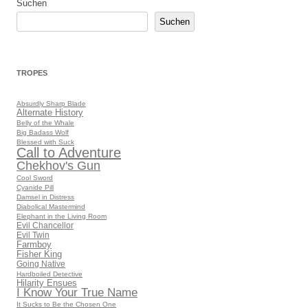
Suchen
Suchen
TROPES
Absurdly Sharp Blade
Alternate History
Belly of the Whale
Big Badass Wolf
Blessed with Suck
Call to Adventure
Chekhov's Gun
Cool Sword
Cyanide Pill
Damsel in Distress
Diabolical Mastermind
Elephant in the Living Room
Evil Chancellor
Evil Twin
Farmboy
Fisher King
Going Native
Hardboiled Detective
Hilarity Ensues
I Know Your True Name
It Sucks to Be the Chosen One