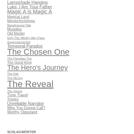
Lampshade Hanging
Luke, I Am Your Father
Magic A is Magic A
Magical Land
MentorArchetype
Metafictional Title
Muggles
Old Master
Only The Worthy May Pass
Supernatural Aid
Temporal Paradox
The Chosen One
The Freudian Trio
The Good King
The Hero's Journey
The Kirk
The McCoy
The Reveal
The Spock
Time Travel
Tropes
Unreliable Narrator
Who You Gonna Call?
Worthy Opponent
SCHLAGWÖRTER