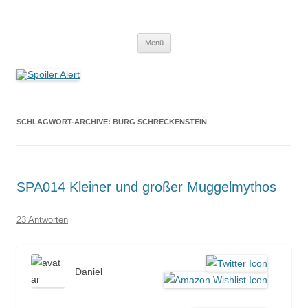
Spoiler Alert
Der Literaturpodcast mit nerdlichem Erfahrungshintergrund
Zum
Menü
Inhalt
springen
SCHLAGWORT-ARCHIVE:
BURG SCHRECKENSTEIN
SPA014 Kleiner und großer Muggelmythos
23 Antworten
Daniel