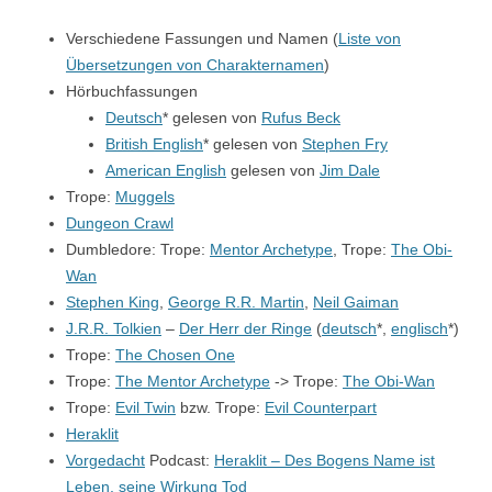
Verschiedene Fassungen und Namen (
Liste von
Übersetzungen von Charakternamen
)
Hörbuchfassungen
Deutsch
* gelesen von
Rufus Beck
British English
* gelesen von
Stephen Fry
American English
gelesen von
Jim Dale
Trope:
Muggels
Dungeon Crawl
Dumbledore: Trope:
Mentor Archetype
, Trope:
The Obi-
Wan
Stephen King
,
George R.R. Martin
,
Neil Gaiman
J.R.R. Tolkien
–
Der Herr der Ringe
(
deutsch
*,
englisch
*)
Trope:
The Chosen One
Trope:
The Mentor Archetype
-> Trope:
The Obi-Wan
Trope:
Evil Twin
bzw. Trope:
Evil Counterpart
Heraklit
Vorgedacht
Podcast:
Heraklit – Des Bogens Name ist
Leben, seine Wirkung Tod