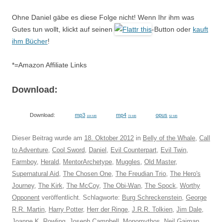
Ohne Daniel gäbe es diese Folge nicht! Wenn Ihr ihm was
Gutes tun wollt, klickt auf seinen
-Button oder
kauft
ihm Bücher
!
*=Amazon Affiliate Links
Download:
Download:
mp3
mp4
opus
104 MB
73 MB
52 MB
Dieser Beitrag wurde am
18. Oktober 2012
in
Belly of the Whale
,
Call
to Adventure
,
Cool Sword
,
Daniel
,
Evil Counterpart
,
Evil Twin
,
Farmboy
,
Herald
,
MentorArchetype
,
Muggles
,
Old Master
,
Supernatural Aid
,
The Chosen One
,
The Freudian Trio
,
The Hero's
Journey
,
The Kirk
,
The McCoy
,
The Obi-Wan
,
The Spock
,
Worthy
Opponent
veröffentlicht. Schlagworte:
Burg Schreckenstein
,
George
R.R. Martin
,
Harry Potter
,
Herr der Ringe
,
J.R.R. Tolkien
,
Jim Dale
,
Joanne K. Rowling
,
Joseph Campbell
,
Monomythos
,
Neil Gaiman
,