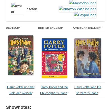
Stefan
DEUTSCH*
BRITISH ENGLISH*
AMERICAN ENGLISH*
Harry Potter und der
Harry Potter and the
Harry Potter and the
Stein der Weisen
*
Philosopher’s Stone
*
Sorcerer’s Stone
*
Shownotes: