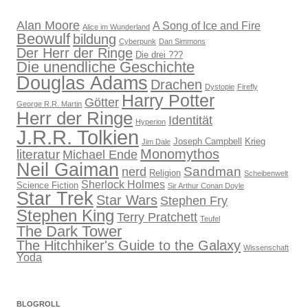
Alan Moore
A Song of Ice and Fire
Alice im Wunderland
Beowulf
bildung
Cyberpunk
Dan Simmons
Der Herr der Ringe
Die drei ???
Die unendliche Geschichte
Douglas Adams
Drachen
Dystopie
Firefly
Harry Potter
Götter
George R.R. Martin
Herr der Ringe
Identität
Hyperion
J.R.R. Tolkien
Joseph Campbell
Krieg
Jim Dale
Monomythos
literatur
Michael Ende
Neil Gaiman
Sandman
nerd
Religion
Scheibenwelt
Sherlock Holmes
Science Fiction
Sir Arthur Conan Doyle
Star Trek
Star Wars
Stephen Fry
Stephen King
Terry Pratchett
Teufel
The Dark Tower
The Hitchhiker's Guide to the Galaxy
Wissenschaft
Yoda
BLOGROLL