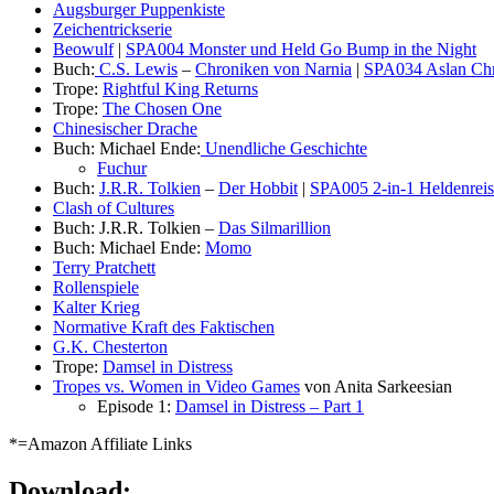
Augsburger Puppenkiste
Zeichentrickserie
Beowulf
|
SPA004 Monster und Held Go Bump in the Night
Buch:
C.S. Lewis
–
Chroniken von Narnia
|
SPA034 Aslan Chri
Trope:
Rightful King Returns
Trope:
The Chosen One
Chinesischer Drache
Buch: Michael Ende:
Unendliche Geschichte
Fuchur
Buch:
J.R.R. Tolkien
–
Der Hobbit
|
SPA005 2-in-1 Heldenreis
Clash of Cultures
Buch: J.R.R. Tolkien –
Das Silmarillion
Buch: Michael Ende:
Momo
Terry Pratchett
Rollenspiele
Kalter Krieg
Normative Kraft des Faktischen
G.K. Chesterton
Trope:
Damsel in Distress
Tropes vs. Women in Video Games
von Anita Sarkeesian
Episode 1:
Damsel in Distress – Part 1
*=Amazon Affiliate Links
Download: