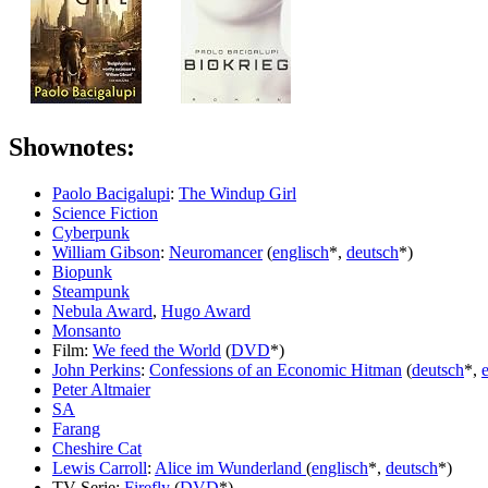
Shownotes:
Paolo Bacigalupi
:
The Windup Girl
Science Fiction
Cyberpunk
William Gibson
:
Neuromancer
(
englisch
*,
deutsch
*)
Biopunk
Steampunk
Nebula Award
,
Hugo Award
Monsanto
Film:
We feed the World
(
DVD
*)
John Perkins
:
Confessions of an Economic Hitman
(
deutsch
*,
Peter Altmaier
SA
Farang
Cheshire Cat
Lewis Carroll
:
Alice im Wunderland
(
englisch
*,
deutsch
*)
TV-Serie:
Firefly
(
DVD
*)