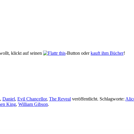
ollt, klickt auf seinen
-Button oder
kauft ihm Bücher
!
,
Daniel
,
Evil Chancellor
,
The Reveal
veröffentlicht. Schlagworte:
Alic
hen King
,
William Gibson
.