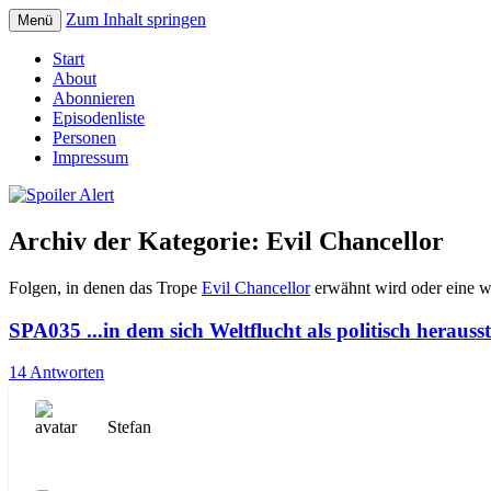
Zum Inhalt springen
Menü
Der Literaturpodcast mit nerdlichem Erf
Spoiler Alert
Start
About
Abonnieren
Episodenliste
Personen
Impressum
Archiv der Kategorie:
Evil Chancellor
Folgen, in denen das Trope
Evil Chancellor
erwähnt wird oder eine wi
SPA035 ...in dem sich Weltflucht als politisch herausst
14 Antworten
Stefan