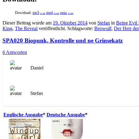
Download:
mp3
mp4
opus
91 MB
64 MB
46 MB
Dieser Beitrag wurde am
19. Oktober 2014
von
Stefan
in
Being Evil
King
,
The Reveal
veröffentlicht. Schlagworte:
Beowulf
,
Der Herr de
SPA020 Biopunk, Kontrolle und ne Grinsekatz
6 Antworten
Daniel
Stefan
Englische Ausgabe
*
Deutsche Ausgabe
*