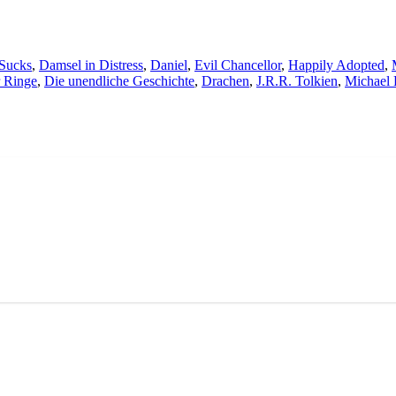
 Sucks
,
Damsel in Distress
,
Daniel
,
Evil Chancellor
,
Happily Adopted
,
r Ringe
,
Die unendliche Geschichte
,
Drachen
,
J.R.R. Tolkien
,
Michael