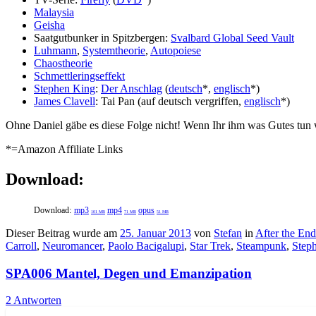
Malaysia
Geisha
Saatgutbunker in Spitzbergen:
Svalbard Global Seed Vault
Luhmann
,
Systemtheorie
,
Autopoiese
Chaostheorie
Schmettleringseffekt
Stephen King
:
Der Anschlag
(
deutsch
*,
englisch
*)
James Clavell
: Tai Pan (auf deutsch vergriffen,
englisch
*)
Ohne Daniel gäbe es diese Folge nicht! Wenn Ihr ihm was Gutes tun w
*=Amazon Affiliate Links
Download:
Download:
mp3
mp4
opus
101 MB
71 MB
51 MB
Dieser Beitrag wurde am
25. Januar 2013
von
Stefan
in
After the End
Carroll
,
Neuromancer
,
Paolo Bacigalupi
,
Star Trek
,
Steampunk
,
Step
SPA006 Mantel, Degen und Emanzipation
2 Antworten