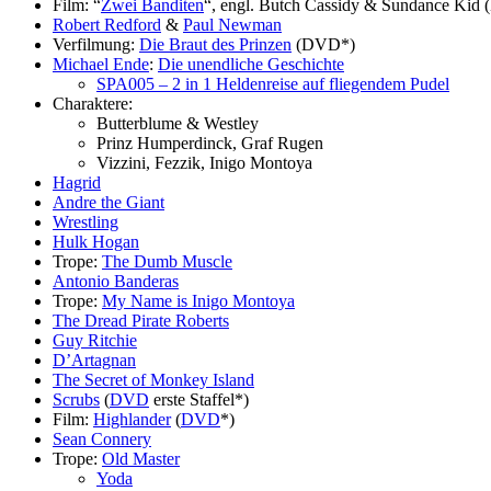
Film: “
Zwei Banditen
“, engl. Butch Cassidy & Sundance Kid
Robert Redford
&
Paul Newman
Verfilmung:
Die Braut des Prinzen
(DVD*)
Michael Ende
:
Die unendliche Geschichte
SPA005 – 2 in 1 Heldenreise auf fliegendem Pudel
Charaktere:
Butterblume & Westley
Prinz Humperdinck, Graf Rugen
Vizzini, Fezzik, Inigo Montoya
Hagrid
Andre the Giant
Wrestling
Hulk Hogan
Trope:
The Dumb Muscle
Antonio Banderas
Trope:
My Name is Inigo Montoya
The Dread Pirate Roberts
Guy Ritchie
D’Artagnan
The Secret of Monkey Island
Scrubs
(
DVD
erste Staffel*)
Film:
Highlander
(
DVD
*)
Sean Connery
Trope:
Old Master
Yoda