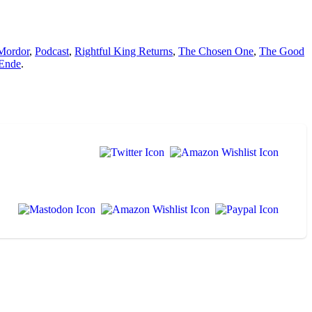
Mordor
,
Podcast
,
Rightful King Returns
,
The Chosen One
,
The Good
 Ende
.