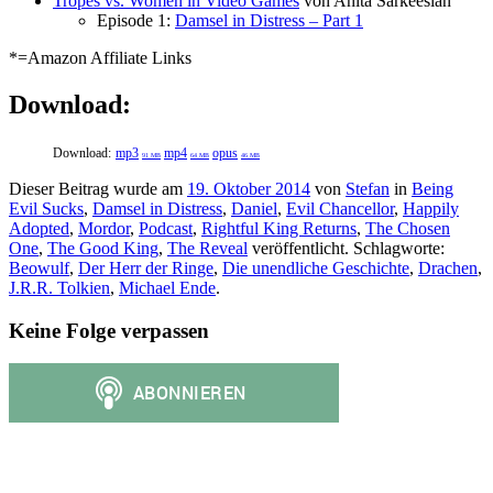
Tropes vs. Women in Video Games
von Anita Sarkeesian
Episode 1:
Damsel in Distress – Part 1
*=Amazon Affiliate Links
Download:
Download:
mp3
mp4
opus
91 MB
64 MB
46 MB
Dieser Beitrag wurde am
19. Oktober 2014
von
Stefan
in
Being
Evil Sucks
,
Damsel in Distress
,
Daniel
,
Evil Chancellor
,
Happily
Adopted
,
Mordor
,
Podcast
,
Rightful King Returns
,
The Chosen
One
,
The Good King
,
The Reveal
veröffentlicht. Schlagworte:
Beowulf
,
Der Herr der Ringe
,
Die unendliche Geschichte
,
Drachen
,
J.R.R. Tolkien
,
Michael Ende
.
Keine Folge verpassen