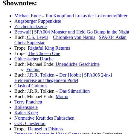
Shownotes:
Michael Ende
–
Jim Knopf und Lukas der Lokomotivführer
Augsburger Puppenkiste
Zeichentrickserie
Beowulf
|
SPA004 Monster und Held Go Bump in the Night
Buch:
C.S. Lewis
–
Chroniken von Narnia
|
SPA034 Aslan
Christ Superstar
Trope:
Rightful King Returns
Trope:
The Chosen One
Chinesischer Drache
Buch: Michael Ende:
Unendliche Geschichte
Fuchur
Buch:
J.R.R. Tolkien
–
Der Hobbit
|
SPA005 2-in-1
Heldenreise auf fliegendem Pudel
Clash of Cultures
Buch: J.R.R. Tolkien –
Das Silmarillion
Buch: Michael Ende:
Momo
Terry Pratchett
Rollenspiele
Kalter Krieg
Normative Kraft des Faktischen
G.K. Chesterton
Trope:
Damsel in Distress