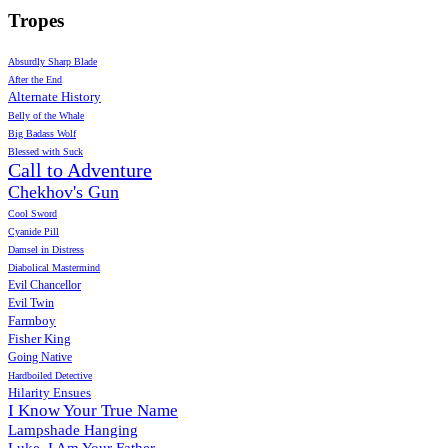
Tropes
Absurdly Sharp Blade
After the End
Alternate History
Belly of the Whale
Big Badass Wolf
Blessed with Suck
Call to Adventure
Chekhov's Gun
Cool Sword
Cyanide Pill
Damsel in Distress
Diabolical Mastermind
Evil Chancellor
Evil Twin
Farmboy
Fisher King
Going Native
Hardboiled Detective
Hilarity Ensues
I Know Your True Name
Lampshade Hanging