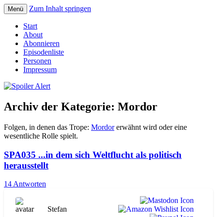
Zum Inhalt springen
Menü
Der Literaturpodcast mit nerdlichem
Spoiler Alert
Start
Erfahrungshintergrund
About
Abonnieren
Episodenliste
Personen
Impressum
Archiv der Kategorie:
Mordor
Folgen, in denen das Trope:
Mordor
erwähnt wird oder eine
wesentliche Rolle spielt.
SPA035 ...in dem sich Weltflucht als politisch
herausstellt
14 Antworten
Stefan