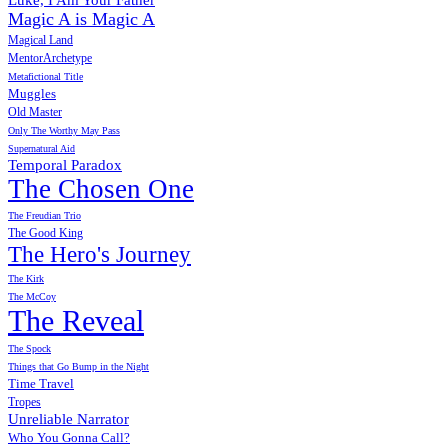
Luke, I Am Your Father
Magic A is Magic A
Magical Land
MentorArchetype
Metafictional Title
Muggles
Old Master
Only The Worthy May Pass
Supernatural Aid
Temporal Paradox
The Chosen One
The Freudian Trio
The Good King
The Hero's Journey
The Kirk
The McCoy
The Reveal
The Spock
Things that Go Bump in the Night
Time Travel
Tropes
Unreliable Narrator
Who You Gonna Call?