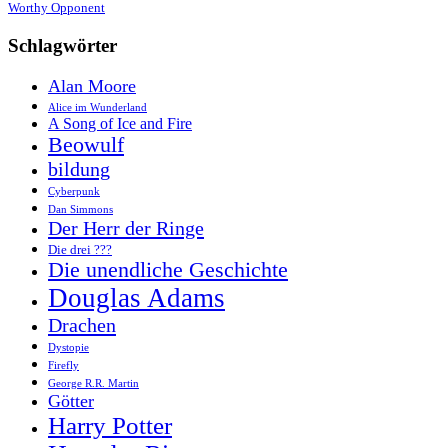
Worthy Opponent
Schlagwörter
Alan Moore
Alice im Wunderland
A Song of Ice and Fire
Beowulf
bildung
Cyberpunk
Dan Simmons
Der Herr der Ringe
Die drei ???
Die unendliche Geschichte
Douglas Adams
Drachen
Dystopie
Firefly
George R.R. Martin
Götter
Harry Potter