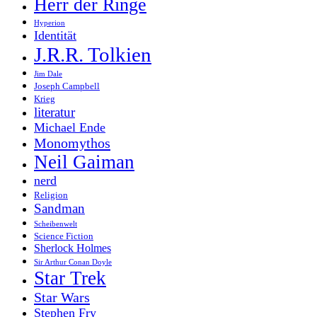
Herr der Ringe
Hyperion
Identität
J.R.R. Tolkien
Jim Dale
Joseph Campbell
Krieg
literatur
Michael Ende
Monomythos
Neil Gaiman
nerd
Religion
Sandman
Scheibenwelt
Science Fiction
Sherlock Holmes
Sir Arthur Conan Doyle
Star Trek
Star Wars
Stephen Fry