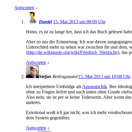
Antworten
↓
Daniel
15. Mai 2013 um 08:09 Uhr
Hmm, es ist zu lange her, dass ich das Buch gelesen hab
Aber so aus der Erinnerung: Ich war davon ausgegangen, 
Unterschied mehr zu sehen war zwischen ihr und dem, wa
(
http://de.wikiquote.org/wiki/Friedrich_Nietzsche
), das p
Antworten
↓
Stefan
Beitragsautor
15. Mai 2013 um 10:08 Uhr
Ich interpretiere Umbridge als
Apparatschik
. Ihre Ideolo
ohne zu Fragen liefert und nach unten ohne Gnade einfor
Also nein, sie ist per se keine Todesserin. Aber wenn da
anderes.
Emotional weiß ich gar nicht, was ich mehr verabscheue
dem System gegenüber.
Antworten
↓