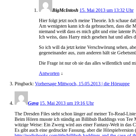
BigMcIntosh
15. Mai 2013 um 13:32 Uhr
Hier folgt jetzt noch meine Theorie. Ich schaue d
Am wenigsten kann ich da gebrauchen, dass die Mag
niemand weiß dass es mich gibt und eine latente Pa
Ich weiss, dass Harry mich gesehen hat und alles 
So ich will da jetzt keine Verschwörung sehen, ab
gegeneinander aus, zum anderen hält sie Gebetsmüh
Die Frage ist nur ob sie das alles willentlich und
Antworten
↓
Pingback:
Vorhersage Mittwoch, 15.05.2013 | die Hörsuppe
Gaya
15. Mai 2013 um 19:16 Uhr
The Dresden Files steht schon länger auf meiner To-Read-Liste
Beim Hören musste ich ständig an Billibub Baddings von Tee Mo
witzige Weise: Ein Zwerg wird aus einer Fantasy-Welt in das C
Es gibt auch eine gedruckte Fassung, aber die Hörspielversion 
http://podiobooks.com/title/billibub-baddings-and-the-case-of-t