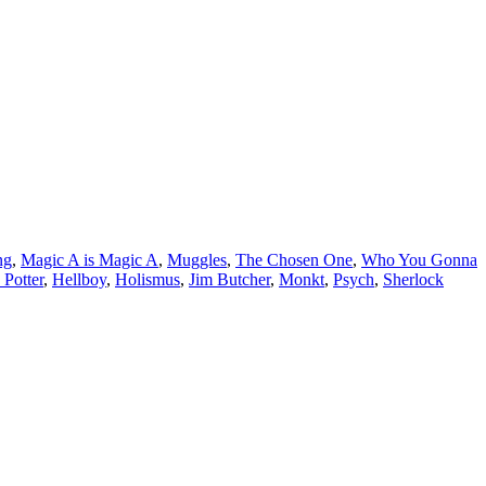
ng
,
Magic A is Magic A
,
Muggles
,
The Chosen One
,
Who You Gonna
 Potter
,
Hellboy
,
Holismus
,
Jim Butcher
,
Monkt
,
Psych
,
Sherlock