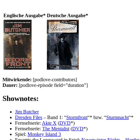
Englische Ausgabe*
Deutsche Ausgabe*
Mitwirkende:
[podlove-contributors]
Dauer:
[podlove-episode field=”duration”]
Shownotes:
Jim Butcher
Dresden Files
– Band 1: “
Stormfront
“* bzw. “
Sturmnacht
“*
Fernsehserie:
Akte X
(
DVD
*)
Fernsehserie:
The Mentalist
(
DVD
*)
Spiel:
Monkey Island 3
Enserric the Longsword in Spiel:
Neverwinter Nights
–
Hordes