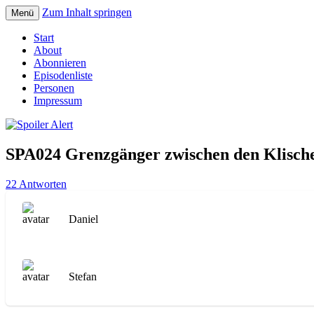
Zum Inhalt springen
Menü
Der Literaturpodcast mit nerdlichem Erf
Spoiler Alert
Start
About
Abonnieren
Episodenliste
Personen
Impressum
SPA024 Grenzgänger zwischen den Klisch
22 Antworten
Daniel
Stefan