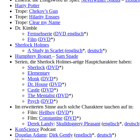
Harry Potter
Trope:
Chekov’s Gun
Trope:
Hilarity Ensues
Trope:
Clear my Name
Dr. Kimble
Fernsehserie
(
DVD englisch
*)
Film
(
DVD
*)
Sherlock Holmes
A Study in Scarlet
(
englisch
*,
deutsch
*)
Humphrey Bogart
–
Sam Spade
Serien, die Sherlock Holmes-artige Hauptcharaktere haben:
Sherlock
(
DVD
*)
Elementary
Monk
(
DVD
*)
Dr. House
(
DVD
*)
Castle
(
DVD
*)
The Mentalist
(
DVD
*)
Psych
(
DVD
*)
Im erweiterten Sinne auch solche Charaktere tauchen auf in:
Film:
Hellboy
(
DVD
*)
Film:
Constantine
(
DVD
*)
Derek Landy
:
Skullduggery Pleasant
(
englisch
*,
deutsch
KonScience
Podcast
Douglas Adams
:
Dirk Gently
(
englisch
*,
deutsch
*)