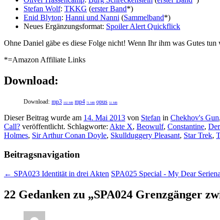
Stefan Wolf
:
TKKG
(
erster Band
*)
Enid Blyton
:
Hanni und Nanni
(
Sammelband
*)
Neues Ergänzungsformat:
Spoiler Alert Quickflick
Ohne Daniel gäbe es diese Folge nicht! Wenn Ihr ihm was Gutes tun w
*=Amazon Affiliate Links
Download:
Download:
mp3
mp4
opus
102 MB
71 MB
51 MB
Dieser Beitrag wurde am
14. Mai 2013
von
Stefan
in
Chekhov's Gun
Call?
veröffentlicht. Schlagworte:
Akte X
,
Beowulf
,
Constantine
,
Der
Holmes
,
Sir Arthur Conan Doyle
,
Skullduggery Pleasant
,
Star Trek
,
T
Beitragsnavigation
←
SPA023 Identität in drei Akten
SPA025 Special - My Dear Serien
22 Gedanken zu „
SPA024 Grenzgänger zwi