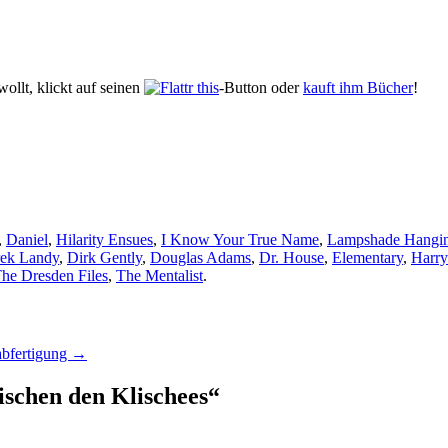
ollt, klickt auf seinen
-Button oder
kauft ihm Bücher
!
,
Daniel
,
Hilarity Ensues
,
I Know Your True Name
,
Lampshade Hangi
ek Landy
,
Dirk Gently
,
Douglas Adams
,
Dr. House
,
Elementary
,
Harry
he Dresden Files
,
The Mentalist
.
abfertigung
→
schen den Klischees
“