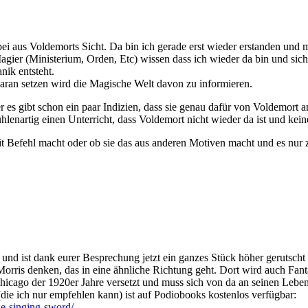
abei aus Voldemorts Sicht. Da bin ich gerade erst wieder erstanden un
ier (Ministerium, Orden, Etc) wissen dass ich wieder da bin und sich
nik entsteht.
daran setzen wird die Magische Welt davon zu informieren.
er es gibt schon ein paar Indizien, dass sie genau dafür von Voldemort
lenartig einen Unterricht, dass Voldemort nicht wieder da ist und kein
 mit Befehl macht oder ob sie das aus anderen Motiven macht und es nur z
 und ist dank eurer Besprechung jetzt ein ganzes Stück höher gerutscht
rris denken, das in eine ähnliche Richtung geht. Dort wird auch Fanta
hicago der 1920er Jahre versetzt und muss sich von da an seinen Lebens
(die ich nur empfehlen kann) ist auf Podiobooks kostenlos verfügbar:
he-singing-sword/