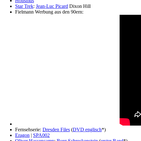
Holismus
Star Trek
:
Jean-Luc Picard
Dixon Hill
Fielmann Werbung aus den 90ern:
Fernsehserie:
Dresden Files
(
DVD englisch
*)
Eragon
|
SPA002
Oliver Hassencamp
:
Burg Schreckenstein
(
erster Band
*)