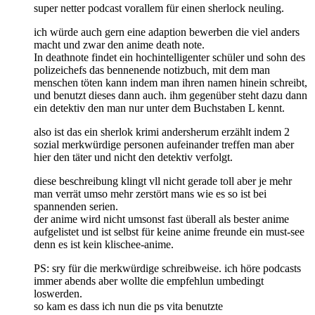
super netter podcast vorallem für einen sherlock neuling.
ich würde auch gern eine adaption bewerben die viel anders
macht und zwar den anime death note.
In deathnote findet ein hochintelligenter schüler und sohn des
polizeichefs das bennenende notizbuch, mit dem man
menschen töten kann indem man ihren namen hinein schreibt,
und benutzt dieses dann auch. ihm gegenüber steht dazu dann
ein detektiv den man nur unter dem Buchstaben L kennt.
also ist das ein sherlok krimi andersherum erzählt indem 2
sozial merkwürdige personen aufeinander treffen man aber
hier den täter und nicht den detektiv verfolgt.
diese beschreibung klingt vll nicht gerade toll aber je mehr
man verrät umso mehr zerstört mans wie es so ist bei
spannenden serien.
der anime wird nicht umsonst fast überall als bester anime
aufgelistet und ist selbst für keine anime freunde ein must-see
denn es ist kein klischee-anime.
PS: sry für die merkwürdige schreibweise. ich höre podcasts
immer abends aber wollte die empfehlun umbedingt
loswerden.
so kam es dass ich nun die ps vita benutzte