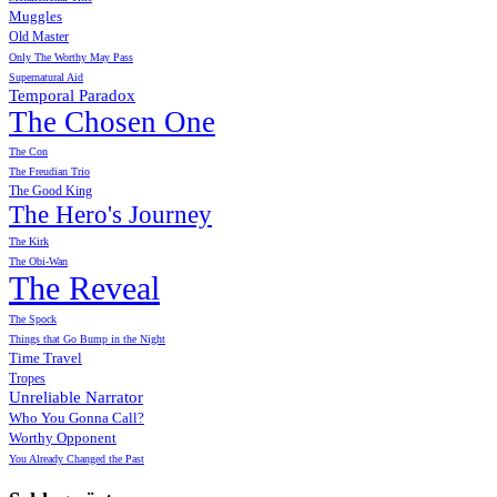
Muggles
Old Master
Only The Worthy May Pass
Supernatural Aid
Temporal Paradox
The Chosen One
The Con
The Freudian Trio
The Good King
The Hero's Journey
The Kirk
The Obi-Wan
The Reveal
The Spock
Things that Go Bump in the Night
Time Travel
Tropes
Unreliable Narrator
Who You Gonna Call?
Worthy Opponent
You Already Changed the Past