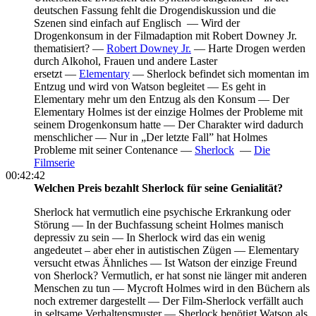
deutschen Fassung fehlt die Drogendiskussion und die
Szenen sind einfach auf Englisch —
Wird der
Drogenkonsum in der Filmadaption mit Robert Downey Jr.
thematisiert? —
Robert Downey Jr.
— Harte Drogen werden
durch Alkohol, Frauen und andere Laster
ersetzt —
Elementary
— Sherlock befindet sich momentan im
Entzug und wird von Watson begleitet —
Es geht in
Elementary mehr um den Entzug als den Konsum —
Der
Elementary Holmes ist der einzige Holmes der Probleme mit
seinem Drogenkonsum hatte —
Der Charakter wird dadurch
menschlicher —
Nur in „Der letzte Fall” hat Holmes
Probleme mit seiner Contenance —
Sherlock
—
Die
Filmserie
00:42:42
Welchen Preis bezahlt Sherlock für seine Genialität?
Sherlock hat vermutlich eine psychische Erkrankung oder
Störung —
In der Buchfassung scheint Holmes manisch
depressiv zu sein —
In Sherlock wird das ein wenig
angedeutet – aber eher in autistischen Zügen —
Elementary
versucht etwas Ähnliches —
Ist Watson der einzige Freund
von Sherlock? Vermutlich, er hat sonst nie länger mit anderen
Menschen zu tun —
Mycroft Holmes wird in den Büchern als
noch extremer dargestellt —
Der Film-Sherlock verfällt auch
in seltsame Verhaltensmuster —
Sherlock benötigt Watson als