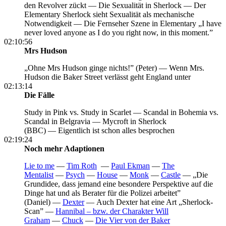
den Revolver zückt —
Die Sexualität in Sherlock —
Der
Elementary Sherlock sieht Sexualität als mechanische
Notwendigkeit —
Die Fernseher Szene in Elementary „I have
never loved anyone as I do you right now, in this moment.”
02:10:56
Mrs Hudson
„Ohne Mrs Hudson ginge nichts!” (Peter) —
Wenn Mrs.
Hudson die Baker Street verlässt geht England unter
02:13:14
Die Fälle
Study in Pink vs. Study in Scarlet —
Scandal in Bohemia vs.
Scandal in Belgravia —
Mycroft in Sherlock
(BBC) —
Eigentlich ist schon alles besprochen
02:19:24
Noch mehr Adaptionen
Lie to me
—
Tim Roth
—
Paul Ekman
—
The
Mentalist
—
Psych
—
House
—
Monk
—
Castle
—
„Die
Grundidee, dass jemand eine besondere Perspektive auf die
Dinge hat und als Berater für die Polizei arbeitet”
(Daniel) —
Dexter
—
Auch Dexter hat eine Art „Sherlock-
Scan” —
Hannibal – bzw. der Charakter Will
Graham
—
Chuck
—
Die Vier von der Baker