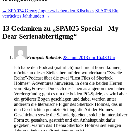
←
SPA024 Grenzgänger zwischen den Klischees
SPA026 Ein
verrücktes Jahrhundert
→
13 Gedanken zu „
SPA025 Special - My
Dear Serienabfertigung
“
François Rabelais
28. Juni 2013 um 16:48 Uhr
Ich habe den Podcast (natürlich) noch nicht hören können,
möchte an dieser Stelle aber auf den wunderbaren “Zweite
Reihe”-Podcast über die zwei “Lost Files of Sherlock
Holmes”-Adventures hinweisen, in dem die beiden Herren
vom StayForever-Duo sich des Themas angenommen haben.
Vordergründig geht es um die beiden PC-Spiele, es wird aber
ein größerer Bogen geschlagen und dabei werden unter
anderem die literarische Figur des Sherlock Holmes, das in
den Geschichten genutzte Setting, die Art der Holmes-
Geschichten sowie die Schwierigkeiten, solche in interaktiver
Form zu gestalten, gestreift und ein Anhaltspunkt dafür
gegeben, warum das Thema Sherlock Holmes seit einigen
Jahren wieder so präsent geworden ist.