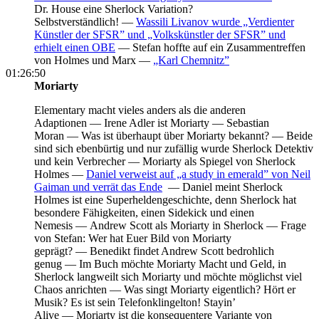
Dr. House eine Sherlock Variation?
Selbstverständlich! —
Wassili Livanov wurde „Verdienter
Künstler der SFSR” und „Volkskünstler der SFSR” und
erhielt einen OBE
— Stefan hoffte auf ein Zusammentreffen
von Holmes und Marx —
„Karl Chemnitz”
01:26:50
Moriarty
Elementary macht vieles anders als die anderen
Adaptionen —
Irene Adler ist Moriarty —
Sebastian
Moran —
Was ist überhaupt über Moriarty bekannt? —
Beide
sind sich ebenbürtig und nur zufällig wurde Sherlock Detektiv
und kein Verbrecher —
Moriarty als Spiegel von Sherlock
Holmes —
Daniel verweist auf „a study in emerald” von Neil
Gaiman und verrät das Ende
—
Daniel meint Sherlock
Holmes ist eine Superheldengeschichte, denn Sherlock hat
besondere Fähigkeiten, einen Sidekick und einen
Nemesis —
Andrew Scott als Moriarty in Sherlock —
Frage
von Stefan: Wer hat Euer Bild von Moriarty
geprägt? —
Benedikt findet Andrew Scott bedrohlich
genug —
Im Buch möchte Moriarty Macht und Geld, in
Sherlock langweilt sich Moriarty und möchte möglichst viel
Chaos anrichten —
Was singt Moriarty eigentlich? Hört er
Musik? Es ist sein Telefonklingelton! Stayin’
Alive —
Moriarty ist die konsequentere Variante von