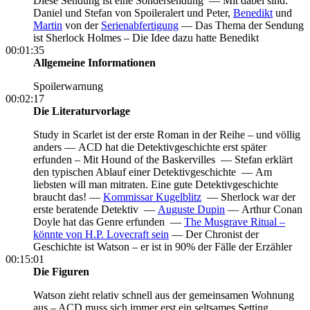
Diese Sendung ist eine Sondersendung —
Mit dabei sind:
Daniel und Stefan von Spoileralert und Peter,
Benedikt
und
Martin
von der
Serienabfertigung
—
Das Thema der Sendung
ist Sherlock Holmes – Die Idee dazu hatte Benedikt
00:01:35
Allgemeine Informationen
Spoilerwarnung
00:02:17
Die Literaturvorlage
Study in Scarlet ist der erste Roman in der Reihe – und völlig
anders —
ACD hat die Detektivgeschichte erst später
erfunden – Mit Hound of the Baskervilles —
Stefan erklärt
den typischen Ablauf einer Detektivgeschichte —
Am
liebsten will man mitraten. Eine gute Detektivgeschichte
braucht das! —
Kommissar Kugelblitz
—
Sherlock war der
erste beratende Detektiv —
Auguste Dupin
—
Arthur Conan
Doyle hat das Genre erfunden —
The Musgrave Ritual –
könnte von H.P. Lovecraft sein
—
Der Chronist der
Geschichte ist Watson – er ist in 90% der Fälle der Erzähler
00:15:01
Die Figuren
Watson zieht relativ schnell aus der gemeinsamen Wohnung
aus – ACD muss sich immer erst ein seltsames Setting