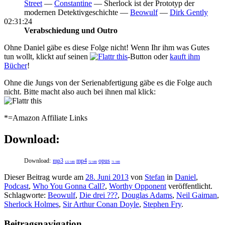
Street
—
Constantine
—
Sherlock ist der Prototyp der
modernen Detektivgeschichte —
Beowulf
—
Dirk Gently
02:31:24
Verabschiedung und Outro
Ohne Daniel gäbe es diese Folge nicht! Wenn Ihr ihm was Gutes
tun wollt, klickt auf seinen
-Button oder
kauft ihm
Bücher
!
Ohne die Jungs von der Serienabfertigung gäbe es die Folge auch
nicht. Bitte macht also auch bei ihnen mal klick:
*=Amazon Affiliate Links
Download:
Download:
mp3
mp4
opus
122 MB
72 MB
71 MB
Dieser Beitrag wurde am
28. Juni 2013
von
Stefan
in
Daniel
,
Podcast
,
Who You Gonna Call?
,
Worthy Opponent
veröffentlicht.
Schlagworte:
Beowulf
,
Die drei ???
,
Douglas Adams
,
Neil Gaiman
,
Sherlock Holmes
,
Sir Arthur Conan Doyle
,
Stephen Fry
.
Beitragsnavigation