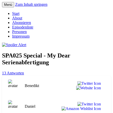
Zum Inhalt springen
Menü
Der Literaturpodcast mit nerdlichem
Spoiler Alert
Start
Erfahrungshintergrund
About
Abonnieren
Episodenliste
Personen
Impressum
SPA025 Special - My Dear
Serienabfertigung
13 Antworten
Benedikt
Daniel