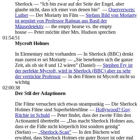
Sherlock — “
Ich bin zwar auf der Seite der Engel, aber
glaube nicht, dass ich einer von denen bin” —
Querverweis:
Luther
— Der Moriarty im Film —
Stefans Bild von Moriarty
ist geprägt von Professor Ratigan aus Basil der
Mäusedetektiv
—
the empty hearse vs. the empty
house —
Peter möchte über Mrs. Hudson sprechen
01:54:51
Mycroft Holmes
In Elementary nicht vorhanden —
In Sherlock (BBC) denkt
man zuerst er sei Moriarty —
„Sie benehmen sich die ganze
Zeit, als ob sie 8 und 12 wären” (Daniel) —
Stephen Fry ist
der perfekte Mycroft, wird in Sherlock (BBC) aber zu sehr
der verrückte Professor
—
In den Filmen ist Mycroft nicht so
wichtig
02:00:38
Der Stil der Adaptionen
Die Filme versuchen sich etwas steampunkig —
Die Sherlock
Holmes Filme sind Superheldenfilme —
Hollywood? Guy
Ritchie ist Schuld
—
Peter findet, dass der zweite Film den
Actionanteil übertreibt —
„Das macht Sherlock Holmes aus,
dass er die Fälle nicht körperlich löst sondern geistig”
(Stefan) —
„Sherlock-Scan”
—
In den Büchern wird
erwähnt, dass Sherlock Holmes ein guter Boxer ist oder mal