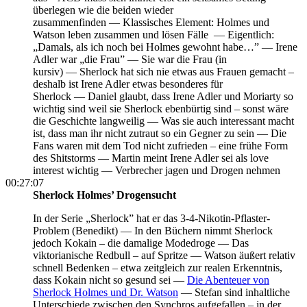
überlegen wie die beiden wieder
zusammenfinden —
Klassisches Element: Holmes und
Watson leben zusammen und lösen Fälle —
Eigentlich:
„Damals, als ich noch bei Holmes gewohnt habe…” —
Irene
Adler war „die Frau” —
Sie war die Frau (in
kursiv) —
Sherlock hat sich nie etwas aus Frauen gemacht –
deshalb ist Irene Adler etwas besonderes für
Sherlock —
Daniel glaubt, dass Irene Adler und Moriarty so
wichtig sind weil sie Sherlock ebenbürtig sind – sonst wäre
die Geschichte langweilig —
Was sie auch interessant macht
ist, dass man ihr nicht zutraut so ein Gegner zu sein —
Die
Fans waren mit dem Tod nicht zufrieden – eine frühe Form
des Shitstorms —
Martin meint Irene Adler sei als love
interest wichtig —
Verbrecher jagen und Drogen nehmen
00:27:07
Sherlock Holmes’ Drogensucht
In der Serie „Sherlock” hat er das 3-4-Nikotin-Pflaster-
Problem (Benedikt) —
In den Büchern nimmt Sherlock
jedoch Kokain – die damalige Modedroge —
Das
viktorianische Redbull – auf Spritze —
Watson äußert relativ
schnell Bedenken – etwa zeitgleich zur realen Erkenntnis,
dass Kokain nicht so gesund sei —
Die Abenteuer von
Sherlock Holmes und Dr. Watson
— Stefan sind inhaltliche
Unterschiede zwischen den Synchros aufgefallen – in der