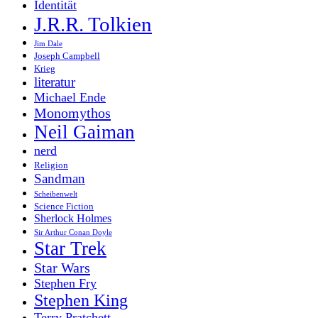
Identität
J.R.R. Tolkien
Jim Dale
Joseph Campbell
Krieg
literatur
Michael Ende
Monomythos
Neil Gaiman
nerd
Religion
Sandman
Scheibenwelt
Science Fiction
Sherlock Holmes
Sir Arthur Conan Doyle
Star Trek
Star Wars
Stephen Fry
Stephen King
Terry Pratchett