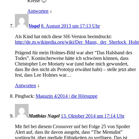
Kreise 🙂
Antworten
↓
Vogel
8. August 2013 um 17:13 Uhr
Als Kind hat mich diese SH-Version beeindruckt:
http://de.m.wikipedia.org/wiki/Der_Mann,_der_Sherlock_Hol
Prägend für mein Holmes-Bild war aber “Das Halsband des
Todes”. Komischerweise hätte ich schwören können, dass
Christopher Lee Moriarty war (und habe mich gewundert,
dass Ihr den nicht als Prototyp erwähnt habt) – stelle jetzt aber
fest, dass Lee Holmes war…
Antworten
↓
Pingback:
Magazin 4/2014 | die Hörsuppe
Matthias Nagel
13. Oktober 2014 um 17:14 Uhr
Mir fiel bei diesem Crossover unf bei Folge 25 von Spoiler
Alert auf, dass ihr davon ausgeht, dass “The Mentalist”
vortäuscht, über mediale Fähigkeiten zu verfügen. Das ist