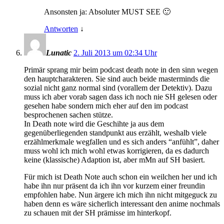
Ansonsten ja: Absoluter MUST SEE 🙂
Antworten
↓
Lunatic
2. Juli 2013 um 02:34 Uhr
Primär sprang mir beim podcast death note in den sinn wegen
den hauptcharakteren. Sie sind auch beide masterminds die
sozial nicht ganz normal sind (vorallem der Detektiv). Dazu
muss ich aber vorab sagen dass ich noch nie SH gelesen oder
gesehen habe sondern mich eher auf den im podcast
besprochenen sachen stütze.
In Death note wird die Geschihte ja aus dem
gegenüberliegenden standpunkt aus erzählt, weshalb viele
erzählmerkmale wegfallen und es sich anders “anfühlt”, daher
muss wohl ich mich wohl etwas korrigieren, da es dadurch
keine (klassische) Adaption ist, aber mMn auf SH basiert.
Für mich ist Death Note auch schon ein weilchen her und ich
habe ihn nur präsent da ich ihn vor kurzem einer freundin
empfohlen habe. Nun ärgere ich mich ihn nicht mitgeguck zu
haben denn es wäre sicherlich interessant den anime nochmals
zu schauen mit der SH prämisse im hinterkopf.