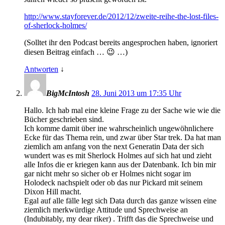
http://www.stayforever.de/2012/12/zweite-reihe-the-lost-files-
of-sherlock-holmes/
(Solltet ihr den Podcast bereits angesprochen haben, ignoriert
diesen Beitrag einfach … 😉 …)
Antworten
↓
BigMcIntosh
28. Juni 2013 um 17:35 Uhr
Hallo. Ich hab mal eine kleine Frage zu der Sache wie wie die
Bücher geschrieben sind.
Ich komme damit über ine wahrscheinlich ungewöhnlichere
Ecke für das Thema rein, und zwar über Star trek. Da hat man
ziemlich am anfang von the next Generatin Data der sich
wundert was es mit Sherlock Holmes auf sich hat und zieht
alle Infos die er kriegen kann aus der Datenbank. Ich bin mir
gar nicht mehr so sicher ob er Holmes nicht sogar im
Holodeck nachspielt oder ob das nur Pickard mit seinem
Dixon Hill macht.
Egal auf alle fälle legt sich Data durch das ganze wissen eine
ziemlich merkwürdige Attitude und Sprechweise an
(Indubitably, my dear riker) . Trifft das die Sprechweise und