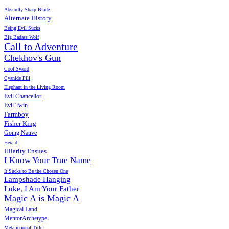
Absurdly Sharp Blade
Alternate History
Being Evil Sucks
Big Badass Wolf
Call to Adventure
Chekhov's Gun
Cool Sword
Cyanide Pill
Elephant in the Living Room
Evil Chancellor
Evil Twin
Farmboy
Fisher King
Going Native
Herald
Hilarity Ensues
I Know Your True Name
It Sucks to Be the Chosen One
Lampshade Hanging
Luke, I Am Your Father
Magic A is Magic A
Magical Land
MentorArchetype
Metafictional Title