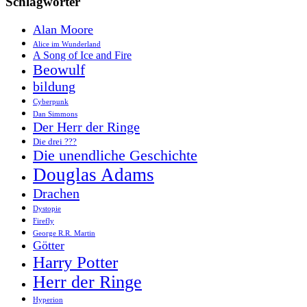
Schlagwörter
Alan Moore
Alice im Wunderland
A Song of Ice and Fire
Beowulf
bildung
Cyberpunk
Dan Simmons
Der Herr der Ringe
Die drei ???
Die unendliche Geschichte
Douglas Adams
Drachen
Dystopie
Firefly
George R.R. Martin
Götter
Harry Potter
Herr der Ringe
Hyperion