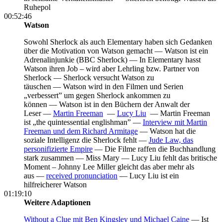
Ruhepol
00:52:46
Watson
Sowohl Sherlock als auch Elementary haben sich Gedanken
über die Motivation von Watson gemacht —
Watson ist ein
Adrenalinjunkie (BBC Sherlock) —
In Elementary hasst
Watson ihren Job – wird aber Lehrling bzw. Partner von
Sherlock —
Sherlock versucht Watson zu
täuschen —
Watson wird in den Filmen und Serien
„verbessert” um gegen Sherlock ankommen zu
können —
Watson ist in den Büchern der Anwalt der
Leser —
Martin Freeman
—
Lucy Liu
—
Martin Freeman
ist „the quintessential englishman” —
Interview mit Martin
Freeman und dem Richard Armitage
— Watson hat die
soziale Intelligenz die Sherlock fehlt —
Jude Law, das
personifizierte Empire
— Die Filme raffen die Buchhandlung
stark zusammen —
Miss Mary —
Lucy Liu fehlt das britische
Moment – Johnny Lee Miller gleicht das aber mehr als
aus —
received pronunciation
— Lucy Liu ist ein
hilfreicherer Watson
01:19:10
Weitere Adaptionen
Without a Clue mit Ben Kingsley und Michael Caine
— Ist