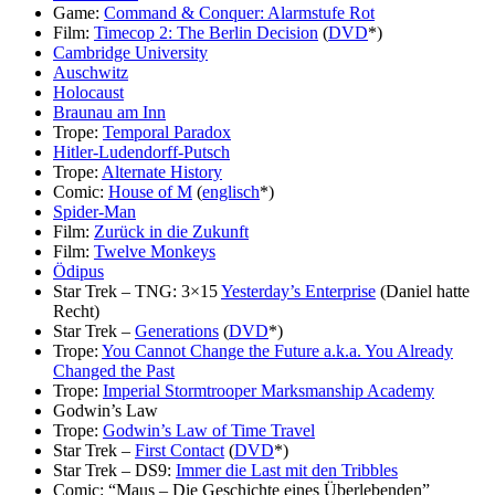
Game:
Command & Conquer: Alarmstufe Rot
Film:
Timecop 2: The Berlin Decision
(
DVD
*)
Cambridge University
Auschwitz
Holocaust
Braunau am Inn
Trope:
Temporal Paradox
Hitler-Ludendorff-Putsch
Trope:
Alternate History
Comic:
House of M
(
englisch
*)
Spider-Man
Film:
Zurück in die Zukunft
Film:
Twelve Monkeys
Ödipus
Star Trek – TNG: 3×15
Yesterday’s Enterprise
(Daniel hatte
Recht)
Star Trek –
Generations
(
DVD
*)
Trope:
You Cannot Change the Future a.k.a. You Already
Changed the Past
Trope:
Imperial Stormtrooper Marksmanship Academy
Godwin’s Law
Trope:
Godwin’s Law of Time Travel
Star Trek –
First Contact
(
DVD
*)
Star Trek – DS9:
Immer die Last mit den Tribbles
Comic: “Maus – Die Geschichte eines Überlebenden”