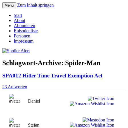
Zum Inhalt springen
Menü
Der Literaturpodcast mit nerdlichem
Spoiler Alert
Start
Erfahrungshintergrund
About
Abonnieren
Episodenliste
Personen
Impressum
Schlagwort-Archive:
Spider-Man
SPA012 Hitler Time Travel Exemption Act
23 Antworten
Daniel
Stefan