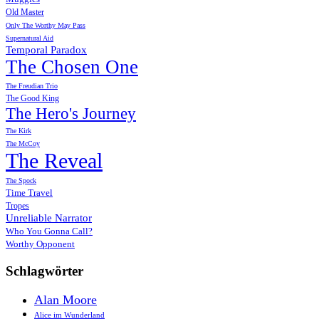
Old Master
Only The Worthy May Pass
Supernatural Aid
Temporal Paradox
The Chosen One
The Freudian Trio
The Good King
The Hero's Journey
The Kirk
The McCoy
The Reveal
The Spock
Time Travel
Tropes
Unreliable Narrator
Who You Gonna Call?
Worthy Opponent
Schlagwörter
Alan Moore
Alice im Wunderland