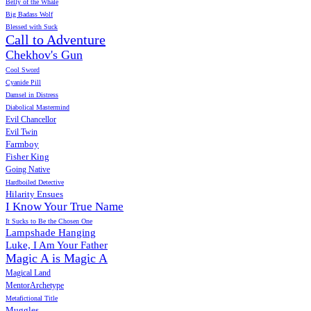
Belly of the Whale
Big Badass Wolf
Blessed with Suck
Call to Adventure
Chekhov's Gun
Cool Sword
Cyanide Pill
Damsel in Distress
Diabolical Mastermind
Evil Chancellor
Evil Twin
Farmboy
Fisher King
Going Native
Hardboiled Detective
Hilarity Ensues
I Know Your True Name
It Sucks to Be the Chosen One
Lampshade Hanging
Luke, I Am Your Father
Magic A is Magic A
Magical Land
MentorArchetype
Metafictional Title
Muggles