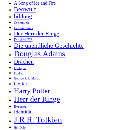
A Song of Ice and Fire
Beowulf
bildung
Cyberpunk
Dan Simmons
Der Herr der Ringe
Die drei ???
Die unendliche Geschichte
Douglas Adams
Drachen
Dystopie
Firefly
George R.R. Martin
Götter
Harry Potter
Herr der Ringe
Hyperion
Identität
J.R.R. Tolkien
Jim Dale