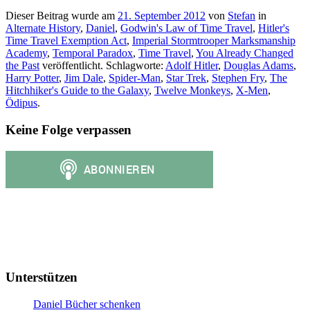
Dieser Beitrag wurde am
21. September 2012
von
Stefan
in
Alternate History
,
Daniel
,
Godwin's Law of Time Travel
,
Hitler's
Time Travel Exemption Act
,
Imperial Stormtrooper Marksmanship
Academy
,
Temporal Paradox
,
Time Travel
,
You Already Changed
the Past
veröffentlicht. Schlagworte:
Adolf Hitler
,
Douglas Adams
,
Harry Potter
,
Jim Dale
,
Spider-Man
,
Star Trek
,
Stephen Fry
,
The
Hitchhiker's Guide to the Galaxy
,
Twelve Monkeys
,
X-Men
,
Ödipus
.
Keine Folge verpassen
Unterstützen
Daniel Bücher schenken