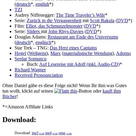
(
deutsch
*,
english
*)
TZI
Audrey Niffenegger:
The Time Traveler’s Wife
*
Serie:
Zurück in die Vergangenheit
mit
Scott Bakula
(
DVD
*)
Film:
Elliot, das Schmunzelmonster
(
DVD
*)
Serie:
Sliders
mit
John Rhys-Davies
(
DVD
*)
Douglas Adams:
Restaurant am Ende des Universums
(
deutsch
*,
englisch
*)
Star Trek – TNG:
Das Herz eines Captains
Hegel
(
Weltgeist
),
Marx
(
materialistische Wendung
),
Adorno
Serdar Somuncu
Buch:
Auf Lesereise mit Adolf (inkl. Audio-CD)
*
Richard Wagner
Received Pronounciation
Ohne Daniel gäbe es diese Folge nicht! Wenn Ihr ihm was Gutes
tun wollt, klickt auf seinen
-Button oder
kauft ihm
Bücher
!
*=Amazon Affiliate Links
Download:
Download:
mp3
mp4
opus
86 MB
60 MB
43 MB