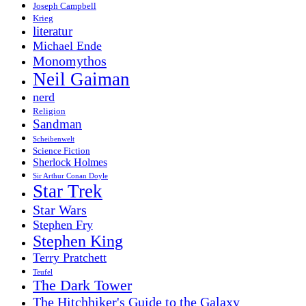
Joseph Campbell
Krieg
literatur
Michael Ende
Monomythos
Neil Gaiman
nerd
Religion
Sandman
Scheibenwelt
Science Fiction
Sherlock Holmes
Sir Arthur Conan Doyle
Star Trek
Star Wars
Stephen Fry
Stephen King
Terry Pratchett
Teufel
The Dark Tower
The Hitchhiker's Guide to the Galaxy