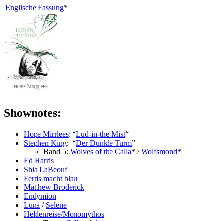
Englische Fassung
*
Shownotes:
Hope Mirrlees
: “
Lud-in-the-Mist
“
Stephen King
: “
Der Dunkle Turm
”
Band 5:
Wolves of the Calla
* /
Wolfsmond
*
Ed Harris
Shia LaBeouf
Ferris macht blau
Matthew Broderick
Endymion
Luna
/
Selene
Heldenreise/Monomythos