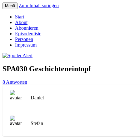
Zum Inhalt springen
Menü
Der Literaturpodcast mit nerdlichem Erf
Spoiler Alert
Start
About
Abonnieren
Episodenliste
Personen
Impressum
SPA030 Geschichteneintopf
8 Antworten
Daniel
Stefan