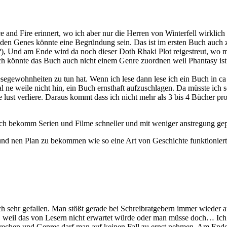
e and Fire erinnert, wo ich aber nur die Herren von Winterfell wirklic
den Genes könnte eine Begründung sein. Das ist im ersten Buch auch ziem
, Und am Ende wird da noch dieser Doth Rhaki Plot reigestreut, wo mir
h könnte das Buch auch nicht einem Genre zuordnen weil Phantasy ist e
esegewohnheiten zu tun hat. Wenn ich lese dann lese ich ein Buch in 
al ne weile nicht hin, ein Buch ernsthaft aufzuschlagen. Da müsste ich 
ie lust verliere. Daraus kommt dass ich nicht mehr als 3 bis 4 Bücher pro
? Ich bekomm Serien und Filme schneller und mit weniger anstregung gep
 und nen Plan zu bekommen wie so eine Art von Geschichte funktionier
sehr gefallen. Man stößt gerade bei Schreibratgebern immer wieder a
 weil das von Lesern nicht erwartet würde oder man müsse doch… Ich bi
echen und Genres darf man auf keinen Fall zu ernst nehmen. Am Ende s