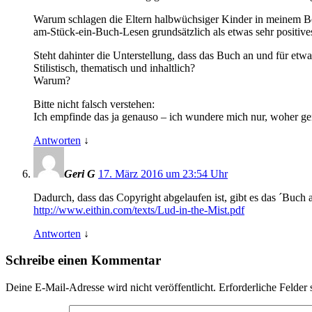
Warum schlagen die Eltern halbwüchsiger Kinder in meinem B
am-Stück-ein-Buch-Lesen grundsätzlich als etwas sehr positiv
Steht dahinter die Unterstellung, dass das Buch an und für etwa
Stilistisch, thematisch und inhaltlich?
Warum?
Bitte nicht falsch verstehen:
Ich empfinde das ja genauso – ich wundere mich nur, woher ge
Antworten
↓
Geri G
17. März 2016 um 23:54 Uhr
Dadurch, dass das Copyright abgelaufen ist, gibt es das ´Buch
http://www.eithin.com/texts/Lud-in-the-Mist.pdf
Antworten
↓
Schreibe einen Kommentar
Deine E-Mail-Adresse wird nicht veröffentlicht.
Erforderliche Felder 