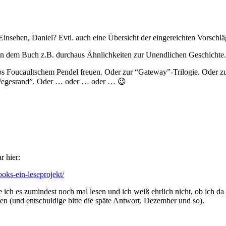
insehen, Daniel? Evtl. auch eine Übersicht der eingereichten Vorschlä
he in dem Buch z.B. durchaus Ähnlichkeiten zur Unendlichen Geschichte.
cos Foucaultschem Pendel freuen. Oder zur “Gateway”-Trilogie. Oder 
 Wegesrand”. Oder … oder … oder … 😉
r hier:
oks-ein-leseprojekt/
te ich es zumindest noch mal lesen und ich weiß ehrlich nicht, ob ic
n (und entschuldige bitte die späte Antwort. Dezember und so).