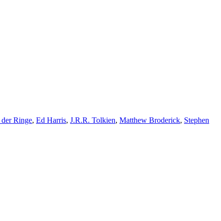
 der Ringe
,
Ed Harris
,
J.R.R. Tolkien
,
Matthew Broderick
,
Stephen