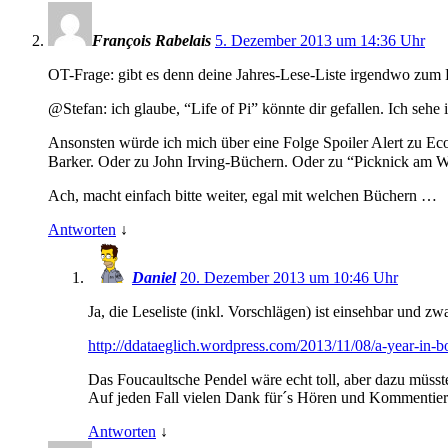
François Rabelais
5. Dezember 2013 um 14:36 Uhr
OT-Frage: gibt es denn deine Jahres-Lese-Liste irgendwo zum E
@Stefan: ich glaube, “Life of Pi” könnte dir gefallen. Ich se
Ansonsten würde ich mich über eine Folge Spoiler Alert zu E
Barker. Oder zu John Irving-Büchern. Oder zu “Picknick am
Ach, macht einfach bitte weiter, egal mit welchen Büchern …
Antworten
↓
Daniel
20. Dezember 2013 um 10:46 Uhr
Ja, die Leseliste (inkl. Vorschlägen) ist einsehbar und zwa
http://ddataeglich.wordpress.com/2013/11/08/a-year-in-bo
Das Foucaultsche Pendel wäre echt toll, aber dazu müss
Auf jeden Fall vielen Dank für´s Hören und Kommentiere
Antworten
↓