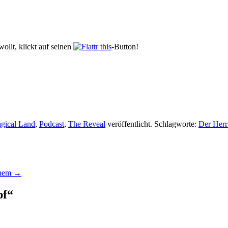
ollt, klickt auf seinen
-Button!
gical Land
,
Podcast
,
The Reveal
veröffentlicht. Schlagworte:
Der Herr
anem
→
pf
“