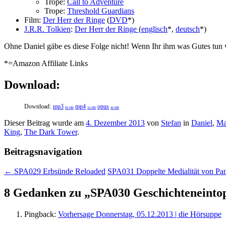
Trope:
Call to Adventure
Trope:
Threshold Guardians
Film:
Der Herr der Ringe
(
DVD
*)
J.R.R. Tolkien
:
Der Herr der Ringe
(
englisch
*,
deutsch
*)
Ohne Daniel gäbe es diese Folge nicht! Wenn Ihr ihm was Gutes tun w
*=Amazon Affiliate Links
Download:
Download:
mp3
mp4
opus
80 MB
56 MB
40 MB
Dieser Beitrag wurde am
4. Dezember 2013
von
Stefan
in
Daniel
,
Ma
King
,
The Dark Tower
.
Beitragsnavigation
←
SPA029 Erbsünde Reloaded
SPA031 Doppelte Medialität von P
8 Gedanken zu „
SPA030 Geschichteneinto
Pingback:
Vorhersage Donnerstag, 05.12.2013 | die Hörsuppe