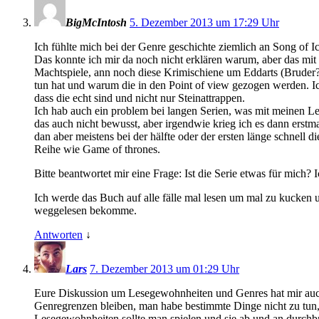
BigMcIntosh
5. Dezember 2013 um 17:29 Uhr
Ich fühlte mich bei der Genre geschichte ziemlich an Song of Ic
Das konnte ich mir da noch nicht erklären warum, aber das mit 
Machtspiele, ann noch diese Krimischiene um Eddarts (Bruder?)
tun hat und warum die in den Point of view gezogen werden. Ic
dass die echt sind und nicht nur Steinattrappen.
Ich hab auch ein problem bei langen Serien, was mit meinen L
das auch nicht bewusst, aber irgendwie krieg ich es dann erstm
dan aber meistens bei der hälfte oder der ersten länge schnell d
Reihe wie Game of thrones.
Bitte beantwortet mir eine Frage: Ist die Serie etwas für mich
Ich werde das Buch auf alle fälle mal lesen um mal zu kucken
weggelesen bekomme.
Antworten
↓
Lars
7. Dezember 2013 um 01:29 Uhr
Eure Diskussion um Lesegewohnheiten und Genres hat mir auch 
Genregrenzen bleiben, man habe bestimmte Dinge nicht zu tun,
Lesegewohnheiten sollte man spielen und sie ab und an durchbr