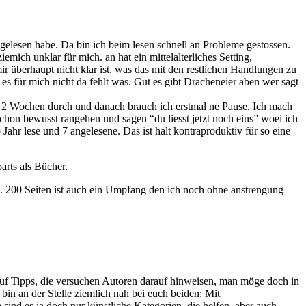
h gelesen habe. Da bin ich beim lesen schnell an Probleme gestossen.
ich unklar für mich. an hat ein mittelalterliches Setting,
 überhaupt nicht klar ist, was das mit den restlichen Handlungen zu
s für mich nicht da fehlt was. Gut es gibt Dracheneier aben wer sagt
ca 2 Wochen durch und danach brauch ich erstmal ne Pause. Ich mach
schon bewusst rangehen und sagen “du liesst jetzt noch eins” woei ich
 Jahr lese und 7 angelesene. Das ist halt kontraproduktiv für so eine
arts als Bücher.
t. 200 Seiten ist auch ein Umpfang den ich noch ohne anstrengung
uf Tipps, die versuchen Autoren darauf hinweisen, man möge doch in
n an der Stelle ziemlich nah bei euch beiden: Mit
ind es ja doch nur künstliche Kategorien, die helfen, aber auch