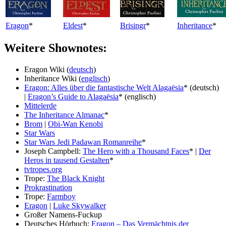
Eragon
*
Eldest
*
Brisingr
*
Inheritance
*
Weitere Shownotes:
Eragon Wiki (
deutsch
)
Inheritance Wiki (
englisch
)
Eragon: Alles über die fantastische Welt Alagaësia
* (deutsch)
|
Eragon’s Guide to Alagaësia
* (englisch)
Mittelerde
The Inheritance Almanac
*
Brom
|
Obi-Wan Kenobi
Star Wars
Star Wars Jedi Padawan Romanreihe
*
Joseph Campbell:
The Hero with a Thousand Faces
* |
Der
Heros in tausend Gestalten
*
tvtropes.org
Trope:
The Black Knight
Prokrastination
Trope:
Farmboy
Eragon
|
Luke Skywalker
Großer Namens-Fuckup
Deutsches Hörbuch:
Eragon – Das Vermächtnis der