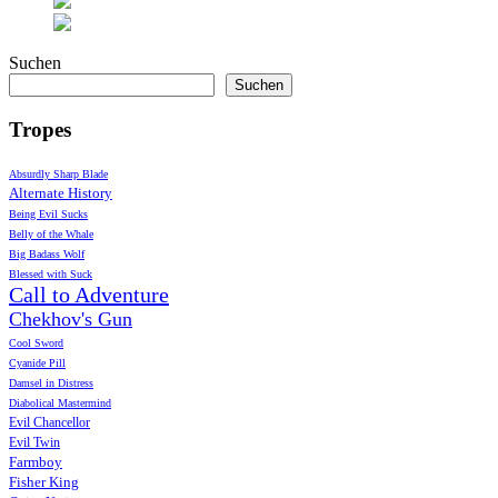
Suchen
Suchen
Tropes
Absurdly Sharp Blade
Alternate History
Being Evil Sucks
Belly of the Whale
Big Badass Wolf
Blessed with Suck
Call to Adventure
Chekhov's Gun
Cool Sword
Cyanide Pill
Damsel in Distress
Diabolical Mastermind
Evil Chancellor
Evil Twin
Farmboy
Fisher King