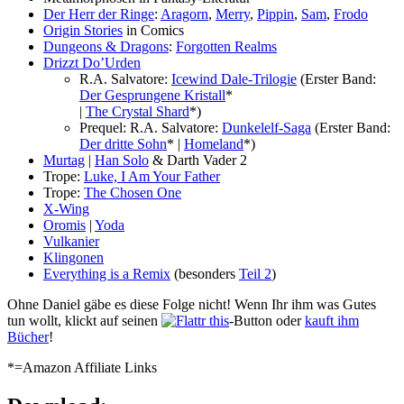
Der Herr der Ringe
:
Aragorn
,
Merry
,
Pippin
,
Sam
,
Frodo
Origin Stories
in Comics
Dungeons & Dragons
:
Forgotten Realms
Drizzt Do’Urden
R.A. Salvatore:
Icewind Dale-Trilogie
(Erster Band:
Der Gesprungene Kristall
*
|
The Crystal Shard
*)
Prequel: R.A. Salvatore:
Dunkelelf-Saga
(Erster Band:
Der dritte Sohn
* |
Homeland
*)
Murtag
|
Han Solo
& Darth Vader 2
Trope:
Luke, I Am Your Father
Trope:
The Chosen One
X-Wing
Oromis
|
Yoda
Vulkanier
Klingonen
Everything is a Remix
(besonders
Teil 2
)
Ohne Daniel gäbe es diese Folge nicht! Wenn Ihr ihm was Gutes
tun wollt, klickt auf seinen
-Button oder
kauft ihm
Bücher
!
*=Amazon Affiliate Links