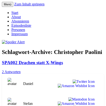
Zum Inhalt springen
Menü
Der Literaturpodcast mit nerdlichem
Spoiler Alert
Start
Erfahrungshintergrund
About
Abonnieren
Episodenliste
Personen
Impressum
Schlagwort-Archive:
Christopher Paolini
SPA002 Drachen statt X-Wings
2 Antworten
Daniel
Stefan