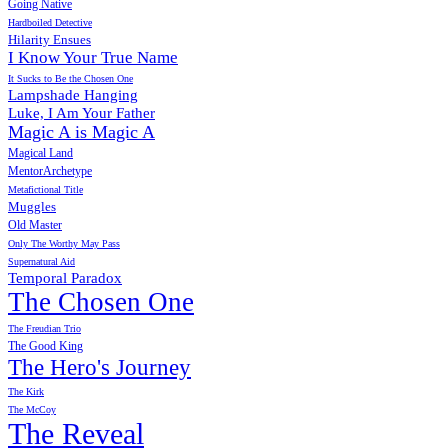
Going Native
Hardboiled Detective
Hilarity Ensues
I Know Your True Name
It Sucks to Be the Chosen One
Lampshade Hanging
Luke, I Am Your Father
Magic A is Magic A
Magical Land
MentorArchetype
Metafictional Title
Muggles
Old Master
Only The Worthy May Pass
Supernatural Aid
Temporal Paradox
The Chosen One
The Freudian Trio
The Good King
The Hero's Journey
The Kirk
The McCoy
The Reveal