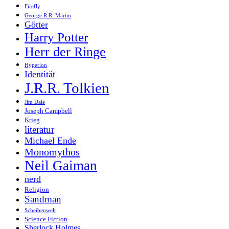
Firefly
George R.R. Martin
Götter
Harry Potter
Herr der Ringe
Hyperion
Identität
J.R.R. Tolkien
Jim Dale
Joseph Campbell
Krieg
literatur
Michael Ende
Monomythos
Neil Gaiman
nerd
Religion
Sandman
Scheibenwelt
Science Fiction
Sherlock Holmes