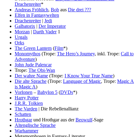
Drachenreiter
*
Andreas Fröhlich
,
Bob
aus
Die drei ???
Elfen in Fantasywelten
Drachenreiter
|
Jedi
Galbatorix
|
Der Imperator
Morzan
|
Darth Vader
1
Urgals
Orks
The Green Lantern
(
Film
*)
Monomythos
(Trope:
The Hero’s Journey
, inkl. Trope:
Call to
Adventure
)
John Jude Palencar
Trope:
The Obi-Wan
Der wahre Name
(Trope:
I Know Your True Name
)
Die alte Sprache
(Trope:
Language of Magic
, Trope:
Magic A
is Magic A
)
Vorlonen
–
Babylon 5
(
DVDs
*)
Harry Potter
J.R.R. Tolkien
The Varden
| Die Rebellenallianz
Schatten
Hrothgar
und Hrothgar aus der
Beowulf
-Sage
Altenglische Sprache
Warhammer
Metamorphosen in Fantasy-Literatur