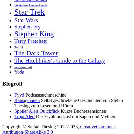
Sir Arthur Conan Doyle
Star Trek
Star Wars
Stephen Fry
Stephen King
Terry Pratchett
Teufel
The Dark Tower
The Hitchhiker's Guide to the Galaxy
Wissenschaft
Yoda
Blogroll
Fyyd
Podcastsuchmaschine
Rausgehauen
Selbstgeschriebene Geschichten von Stefan
Thesing zum Lesen und Hören
Spoiler Alert Quickflick
Kurze Buchrezensionen
Troja Alert
Der Erzählpodcast um Sagen und Mythen
Copyright © Stefan Thesing 2012-2023,
CreativeCommons
Attribution-ShareAlike 3.0