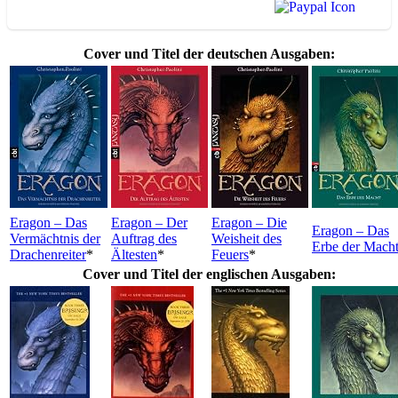
Cover und Titel der deutschen Ausgaben:
Eragon – Das
Eragon – Der
Eragon – Die
Eragon – Das
Vermächtnis der
Auftrag des
Weisheit des
Erbe der Mach
Drachenreiter
*
Ältesten
*
Feuers
*
Cover und Titel der englischen Ausgaben: