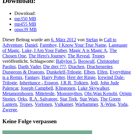
Download:
Download:
mp3
50 MB
mp4
55 MB
opus
39 MB
Dieser Beitrag wurde am
6. März 2012
von
Stefan
in
Call to
Adventure
,
Daniel
,
Farmboy
,
I Know Your True Name
,
Language
of Magic
,
Luke, I Am Your Father
,
Magic A is Magic A
,
The
Chosen One
,
The Hero's Journey
,
The Reveal
,
Tropes
veröffentlicht. Schlagworte:
Babylon 5
,
Beowulf
,
Christopher
Paolini
,
Darth Vader
,
Die drei ???
,
Drachen
,
Drachenreiter
,
Dungeons & Dragons
,
Dunkelelf-Trilogie
,
Elben
,
Elfen
,
Everything
is a Remix
,
Fantasy
,
Harry Potter
,
Herr der Ringe
,
Icewind Dale-
Trilogie
,
Inheritance - Eragon
,
J.R.R. Tolkien
,
Jedi
,
John Jude
Palencar
,
Joseph Campbell
,
Klingonen
,
Luke Skywalker
,
Metamorphosen
,
Mittelerde
,
Monomythos
,
Obi-Wan Kenobi
,
Origin
Stories
,
Orks
,
R.A. Salvatore
,
Star Trek
,
Star Wars
,
The Green
Lantern
,
Tropes
,
Vorlonen
,
Vulkanier
,
Warhammer
,
X-Wing
,
Yoda
,
Zwerge
.
Keine Folge verpassen