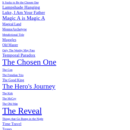
It Sucks to Be the Chosen One
Lampshade Hanging
Luke, I Am Your Father
Magic A is Magic A
Magical Land
MentorArchetype
Metafictional Title
Muggles
Old Master
Only The Worthy May Pass
Temporal Paradox
The Chosen One
The Con
The Freudian Trio
The Good King
The Hero's Journey
The Kirk
The McCoy
The Obi-Wan
The Reveal
Things that Go Bump in the Night
Time Travel
Tropes