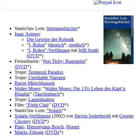
Stanis?aw Lem:
Sterntagebücher
*
Isaac Asimov
Die Gesetze der Robotik
“
I, Robot
” (
deutsch
*,
englisch
*)
“I, Robot”-Verfilmung
mit
Will Smith
(
DVD
*)
Fernsehserie: “
Ijon Tichy: Raumpilot
”
(
DVD
*)
Trope:
Temporal Paradox
Trope:
Unreliable Narrator
Baron Münchhausen
Walter Moers
: “
Walter Moers: Die 13½ Leben des Käpt’n
Blaubär
” (
Taschenbuch
*)
Trope:
Lampshading
Film:
“Fight Club
” (
DVD
*)
Stanis?aw Lem:
“Solaris
“*
Solaris-Verfilmung
(2002) von
Steven Soderbergh
mit
George
Clooney
(
DVD
*)
Plato
,
Hieronymus Bosch
,
Homer
Matrix-Trilogie
(
DVDs
*)