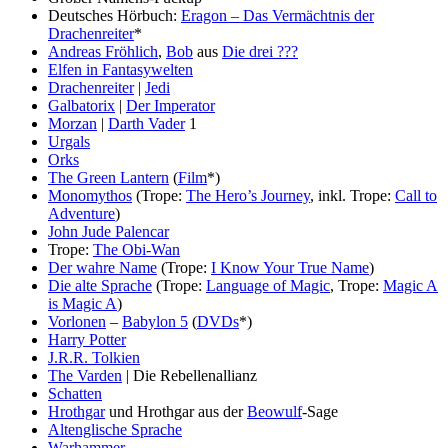
Deutsches Hörbuch:
Eragon – Das Vermächtnis der
Drachenreiter
*
Andreas Fröhlich
,
Bob
aus
Die drei ???
Elfen in Fantasywelten
Drachenreiter
|
Jedi
Galbatorix
|
Der Imperator
Morzan
|
Darth Vader
1
Urgals
Orks
The Green Lantern
(
Film
*)
Monomythos
(Trope:
The Hero’s Journey
, inkl. Trope:
Call to
Adventure
)
John Jude Palencar
Trope:
The Obi-Wan
Der wahre Name
(Trope:
I Know Your True Name
)
Die alte Sprache
(Trope:
Language of Magic
, Trope:
Magic A
is Magic A
)
Vorlonen
–
Babylon 5
(
DVDs
*)
Harry Potter
J.R.R. Tolkien
The Varden
| Die Rebellenallianz
Schatten
Hrothgar
und Hrothgar aus der
Beowulf
-Sage
Altenglische Sprache
Warhammer