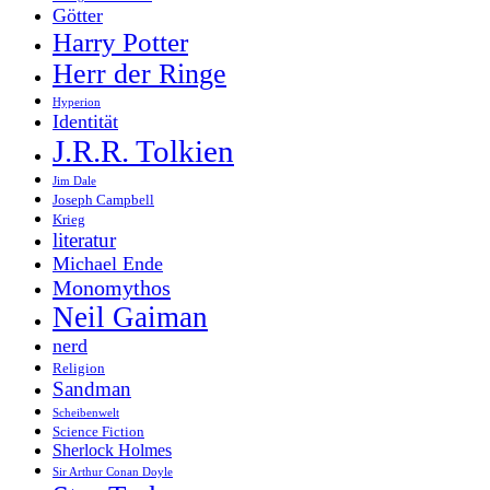
Götter
Harry Potter
Herr der Ringe
Hyperion
Identität
J.R.R. Tolkien
Jim Dale
Joseph Campbell
Krieg
literatur
Michael Ende
Monomythos
Neil Gaiman
nerd
Religion
Sandman
Scheibenwelt
Science Fiction
Sherlock Holmes
Sir Arthur Conan Doyle