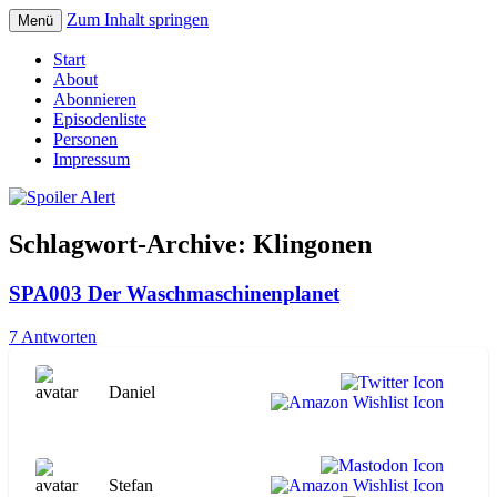
Zum Inhalt springen
Menü
Der Literaturpodcast mit nerdlichem
Spoiler Alert
Start
Erfahrungshintergrund
About
Abonnieren
Episodenliste
Personen
Impressum
Schlagwort-Archive:
Klingonen
SPA003 Der Waschmaschinenplanet
7 Antworten
Daniel
Stefan