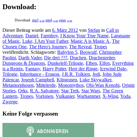
Download:
Download:
mp3
mp4
opus
50 MB
55 MB
39 MB
Dieser Beitrag wurde am
6. März 2012
von
Stefan
in
Call to
Adventure
,
Daniel
,
Farmboy
,
I Know Your True Name
,
Language
of Magic
,
Luke, I Am Your Father
,
Magic A is Magic A
,
The
Chosen One
,
The Hero's Journey
,
The Reveal
,
Tropes
veröffentlicht. Schlagworte:
Babylon 5
,
Beowulf
,
Christopher
Paolini
,
Darth Vader
,
Die drei ???
,
Drachen
,
Drachenreiter
,
Dungeons & Dragons
,
Dunkelelf-Trilogie
,
Elben
,
Elfen
,
Everything
is a Remix
,
Fantasy
,
Harry Potter
,
Herr der Ringe
,
Icewind Dale-
Trilogie
,
Inheritance - Eragon
,
J.R.R. Tolkien
,
Jedi
,
John Jude
Palencar
,
Joseph Campbell
,
Klingonen
,
Luke Skywalker
,
Metamorphosen
,
Mittelerde
,
Monomythos
,
Obi-Wan Kenobi
,
Origin
Stories
,
Orks
,
R.A. Salvatore
,
Star Trek
,
Star Wars
,
The Green
Lantern
,
Tropes
,
Vorlonen
,
Vulkanier
,
Warhammer
,
X-Wing
,
Yoda
,
Zwerge
.
Keine Folge verpassen