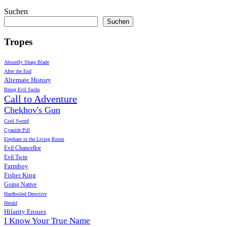
Suchen
Suchen
Tropes
Absurdly Sharp Blade
After the End
Alternate History
Being Evil Sucks
Call to Adventure
Chekhov's Gun
Cool Sword
Cyanide Pill
Elephant in the Living Room
Evil Chancellor
Evil Twin
Farmboy
Fisher King
Going Native
Hardboiled Detective
Herald
Hilarity Ensues
I Know Your True Name