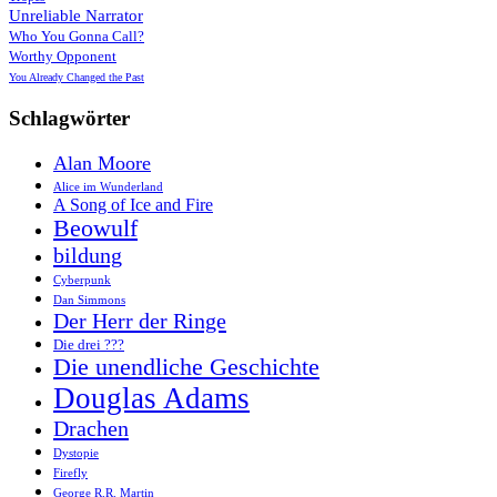
Unreliable Narrator
Who You Gonna Call?
Worthy Opponent
You Already Changed the Past
Schlagwörter
Alan Moore
Alice im Wunderland
A Song of Ice and Fire
Beowulf
bildung
Cyberpunk
Dan Simmons
Der Herr der Ringe
Die drei ???
Die unendliche Geschichte
Douglas Adams
Drachen
Dystopie
Firefly
George R.R. Martin