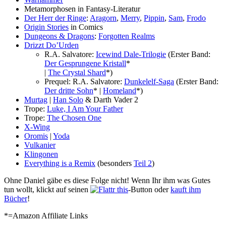
Metamorphosen in Fantasy-Literatur
Der Herr der Ringe
:
Aragorn
,
Merry
,
Pippin
,
Sam
,
Frodo
Origin Stories
in Comics
Dungeons & Dragons
:
Forgotten Realms
Drizzt Do’Urden
R.A. Salvatore:
Icewind Dale-Trilogie
(Erster Band:
Der Gesprungene Kristall
*
|
The Crystal Shard
*)
Prequel: R.A. Salvatore:
Dunkelelf-Saga
(Erster Band:
Der dritte Sohn
* |
Homeland
*)
Murtag
|
Han Solo
& Darth Vader 2
Trope:
Luke, I Am Your Father
Trope:
The Chosen One
X-Wing
Oromis
|
Yoda
Vulkanier
Klingonen
Everything is a Remix
(besonders
Teil 2
)
Ohne Daniel gäbe es diese Folge nicht! Wenn Ihr ihm was Gutes
tun wollt, klickt auf seinen
-Button oder
kauft ihm
Bücher
!
*=Amazon Affiliate Links