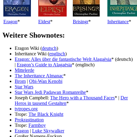
Eragon
*
Eldest
*
Brisingr
*
Inheritance
*
Weitere Shownotes:
Eragon Wiki (
deutsch
)
Inheritance Wiki (
englisch
)
Eragon: Alles über die fantastische Welt Alagaësia
* (deutsch)
|
Eragon’s Guide to Alagaësia
* (englisch)
Mittelerde
The Inheritance Almanac
*
Brom
|
Obi-Wan Kenobi
Star Wars
Star Wars Jedi Padawan Romanreihe
*
Joseph Campbell:
The Hero with a Thousand Faces
* |
Der
Heros in tausend Gestalten
*
tvtropes.org
Trope:
The Black Knight
Prokrastination
Trope:
Farmboy
Eragon
|
Luke Skywalker
Großer Namens-Fuckup