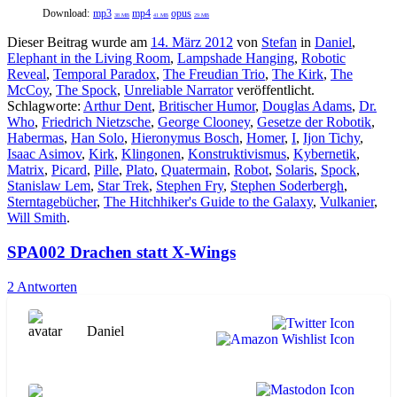
Download:
mp3
mp4
opus
38 MB
41 MB
29 MB
Dieser Beitrag wurde am
14. März 2012
von
Stefan
in
Daniel
,
Elephant in the Living Room
,
Lampshade Hanging
,
Robotic
Reveal
,
Temporal Paradox
,
The Freudian Trio
,
The Kirk
,
The
McCoy
,
The Spock
,
Unreliable Narrator
veröffentlicht.
Schlagworte:
Arthur Dent
,
Britischer Humor
,
Douglas Adams
,
Dr.
Who
,
Friedrich Nietzsche
,
George Clooney
,
Gesetze der Robotik
,
Habermas
,
Han Solo
,
Hieronymus Bosch
,
Homer
,
I
,
Ijon Tichy
,
Isaac Asimov
,
Kirk
,
Klingonen
,
Konstruktivismus
,
Kybernetik
,
Matrix
,
Picard
,
Pille
,
Plato
,
Quatermain
,
Robot
,
Solaris
,
Spock
,
Stanislaw Lem
,
Star Trek
,
Stephen Fry
,
Stephen Soderbergh
,
Sterntagebücher
,
The Hitchhiker's Guide to the Galaxy
,
Vulkanier
,
Will Smith
.
SPA002 Drachen statt X-Wings
2 Antworten
Daniel