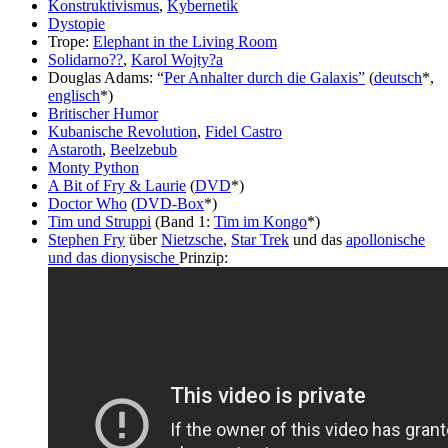
Konstruktivismus
,
Kybernetik
Dystopie
Trope:
Elephant in the Living Room
Solidarno??
,
Karol Wojty?a
Douglas Adams
: “
Per Anhalter durch die Galaxis”
(
deutsch
*,
englisch
*)
Britischer Humor
Kubanische Revolution
,
Fidel Castro
Astaroth
,
Beelzebub
Monty Python
A Bit of Fry & Laurie
(
DVD
*)
Doctor Who
(
DVD-Box
*)
Tim und Struppi
(Band 1:
Tim im Kongo
*)
Stephen Fry
über
Nietzsche
,
Star Trek
und das
apollonische
und das dionysische
Prinzip: