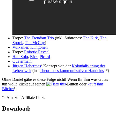
Trope:
The Freudian Trio
(inkl. Subtropes:
The Kirk
,
The
Spock
,
The McCoy
)
Vulkanier
,
Klingonen
Trope:
Robotic Reveal
Han Solo
,
Kirk
,
Picard
Quatermain
Jürgen Habermas
‘ Konzept von der
Kolonialisierung der
Lebenswelt
(in “
Theorie des kommunikativen Handelns
“*)
Ohne Daniel gäbe es diese Folge nicht! Wenn Ihr ihm was Gutes
tun wollt, klickt auf seinen
-Button oder
kauft ihm
Bücher
!
*=Amazon Affiliate Links
Download: