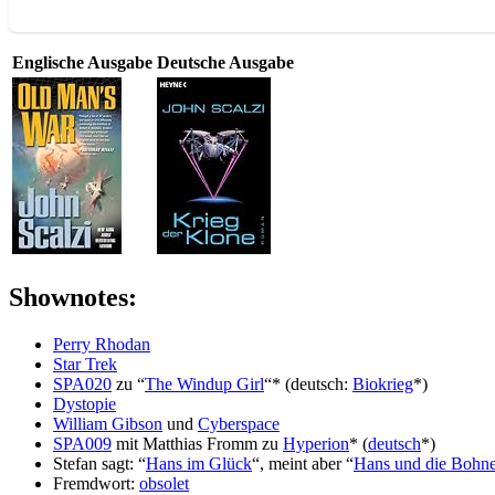
Englische Ausgabe
Deutsche Ausgabe
Shownotes:
Perry Rhodan
Star Trek
SPA020
zu “
The Windup Girl
“* (deutsch:
Biokrieg
*)
Dystopie
William Gibson
und
Cyberspace
SPA009
mit Matthias Fromm zu
Hyperion
* (
deutsch
*)
Stefan sagt: “
Hans im Glück
“, meint aber “
Hans und die Bohn
Fremdwort:
obsolet