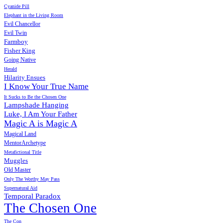
Cyanide Pill
Elephant in the Living Room
Evil Chancellor
Evil Twin
Farmboy
Fisher King
Going Native
Herald
Hilarity Ensues
I Know Your True Name
It Sucks to Be the Chosen One
Lampshade Hanging
Luke, I Am Your Father
Magic A is Magic A
Magical Land
MentorArchetype
Metafictional Title
Muggles
Old Master
Only The Worthy May Pass
Supernatural Aid
Temporal Paradox
The Chosen One
The Con