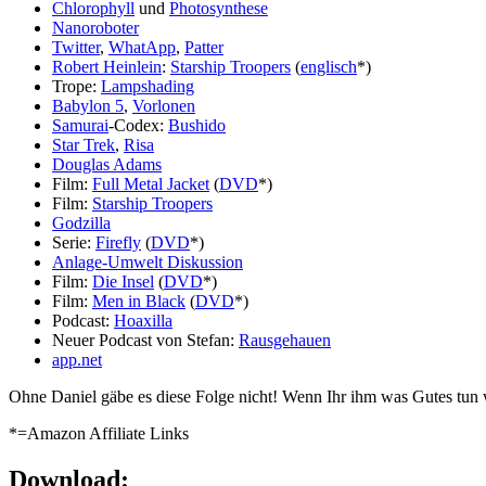
Chlorophyll
und
Photosynthese
Nanoroboter
Twitter
,
WhatApp
,
Patter
Robert Heinlein
:
Starship Troopers
(
englisch
*)
Trope:
Lampshading
Babylon 5
,
Vorlonen
Samurai
-Codex:
Bushido
Star Trek
,
Risa
Douglas Adams
Film:
Full Metal Jacket
(
DVD
*)
Film:
Starship Troopers
Godzilla
Serie:
Firefly
(
DVD
*)
Anlage-Umwelt Diskussion
Film:
Die Insel
(
DVD
*)
Film:
Men in Black
(
DVD
*)
Podcast:
Hoaxilla
Neuer Podcast von Stefan:
Rausgehauen
app.net
Ohne Daniel gäbe es diese Folge nicht! Wenn Ihr ihm was Gutes tun w
*=Amazon Affiliate Links
Download: