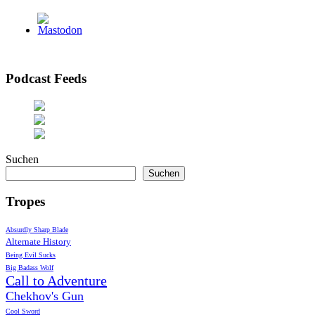
Podcast Feeds
Suchen
Suchen
Tropes
Absurdly Sharp Blade
Alternate History
Being Evil Sucks
Big Badass Wolf
Call to Adventure
Chekhov's Gun
Cool Sword