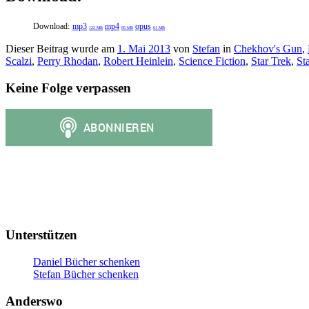
Download:
mp3
mp4
opus
122 MB
85 MB
61 MB
Dieser Beitrag wurde am
1. Mai 2013
von
Stefan
in
Chekhov's Gun
,
Scalzi
,
Perry Rhodan
,
Robert Heinlein
,
Science Fiction
,
Star Trek
,
St
Keine Folge verpassen
Unterstützen
Daniel Bücher schenken
Stefan Bücher schenken
Anderswo