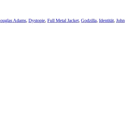
ouglas Adams
,
Dystopie
,
Full Metal Jacket
,
Godzilla
,
Identität
,
John