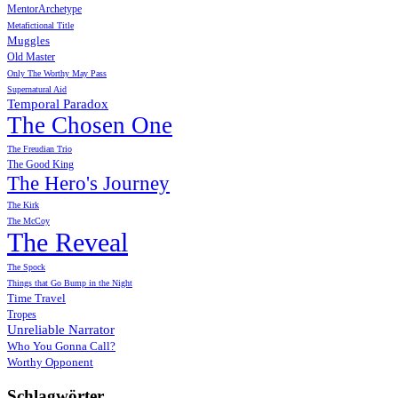
MentorArchetype
Metafictional Title
Muggles
Old Master
Only The Worthy May Pass
Supernatural Aid
Temporal Paradox
The Chosen One
The Freudian Trio
The Good King
The Hero's Journey
The Kirk
The McCoy
The Reveal
The Spock
Things that Go Bump in the Night
Time Travel
Tropes
Unreliable Narrator
Who You Gonna Call?
Worthy Opponent
Schlagwörter