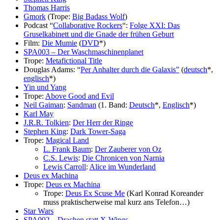
Thomas Harris
Gmork
(Trope:
Big Badass Wolf
)
Podcast “
Collaborative Rockers
“:
Folge XXI: Das
Gruselkabinett und die Gnade der frühen Geburt
Film:
Die Mumie
(
DVD
*)
SPA003 – Der Waschmaschinenplanet
Trope:
Metafictional Title
Douglas Adams
: “
Per Anhalter durch die Galaxis”
(
deutsch
*,
englisch
*)
Yin und Yang
Trope:
Above Good and Evil
Neil Gaiman
:
Sandman
(1. Band:
Deutsch
*,
Englisch
*)
Karl May
J.R.R. Tolkien
:
Der Herr der Ringe
Stephen King
:
Dark Tower-Saga
Trope:
Magical Land
L. Frank Baum
:
Der Zauberer von Oz
C.S. Lewis
:
Die Chronicen von Narnia
Lewis Carroll
:
Alice im Wunderland
Deus ex Machina
Trope:
Deus ex Machina
Trope:
Deus Ex Scuse Me
(Karl Konrad Koreander
muss praktischerweise mal kurz ans Telefon…)
Star Wars
SPA002 – Drachen statt X-Wings