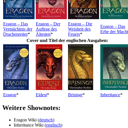
Eragon – Das
Eragon – Der
Eragon – Die
Eragon – Das
Vermächtnis der
Auftrag des
Weisheit des
Erbe der Mach
Drachenreiter
*
Ältesten
*
Feuers
*
Cover und Titel der englischen Ausgaben:
Eragon
*
Eldest
*
Brisingr
*
Inheritance
*
Weitere Shownotes:
Eragon Wiki (
deutsch
)
Inheritance Wiki (
englisch
)