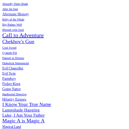
Absurdly Sharp Blade
After the End
Alternate History
Belly of the Whale
Big Badass Wolf
Blessed with Suck
Call to Adventure
Chekhov's Gun
Cool Sword
Cyanide Pill
Damsel in Distress
Diabolical Mastermind
Evil Chancellor
Evil Twin
Farmboy
Fisher King
Going Native
Hardboiled Detective
Hilarity Ensues
I Know Your True Name
Lampshade Hanging
Luke, I Am Your Father
Magic A is Magic A
Magical Land