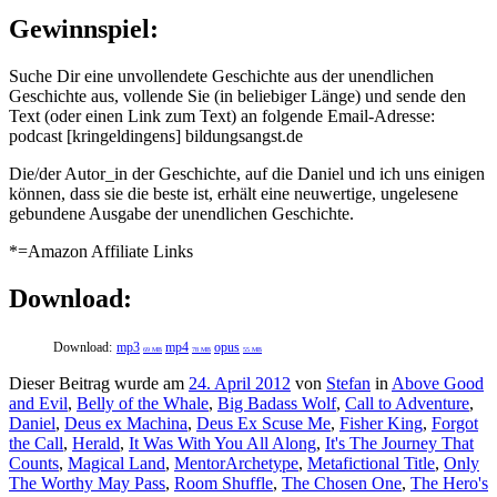
Gewinnspiel:
Suche Dir eine unvollendete Geschichte aus der unendlichen
Geschichte aus, vollende Sie (in beliebiger Länge) und sende den
Text (oder einen Link zum Text) an folgende Email-Adresse:
podcast [kringeldingens] bildungsangst.de
Die/der Autor_in der Geschichte, auf die Daniel und ich uns einigen
können, dass sie die beste ist, erhält eine neuwertige, ungelesene
gebundene Ausgabe der unendlichen Geschichte.
*=Amazon Affiliate Links
Download:
Download:
mp3
mp4
opus
69 MB
78 MB
55 MB
Dieser Beitrag wurde am
24. April 2012
von
Stefan
in
Above Good
and Evil
,
Belly of the Whale
,
Big Badass Wolf
,
Call to Adventure
,
Daniel
,
Deus ex Machina
,
Deus Ex Scuse Me
,
Fisher King
,
Forgot
the Call
,
Herald
,
It Was With You All Along
,
It's The Journey That
Counts
,
Magical Land
,
MentorArchetype
,
Metafictional Title
,
Only
The Worthy May Pass
,
Room Shuffle
,
The Chosen One
,
The Hero's