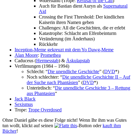
Widerstand (Trope:
Refusal of the Call
)
Auch für Bastian dient Auryn als
Supernatural
Aid
Crossing the First Threshold: Der kindlichen
Kaiserin ihren Namen geben
Challenges: All die Geschichten, die er erlebt
Katastrophe: Schlacht am Elfenbeinturm
Veränderung (im Änderhaus)
Rückkehr
Inception-Meme gekreuzt mit dem Yo Dawg-Meme
Alan Moore
:
Promethea
Caduceus (
Hermesstab
) &
Äskulapstab
Verfilmungen (1984 – 1994)
Schlecht: “
Die unendliche Geschichte
” (
DVD
*)
Noch schlechter: “
Die unendliche Geschichte II – Auf
der Suche nach Phantásien
” (
DVD
*)
Unterirdisch: “
Die unendliche Geschichte 3 – Rettung
aus Phantasien
“
Jack Black
Sexismus
Trope:
Trope Overdosed
Ohne Daniel gäbe es diese Folge nicht! Wenn Ihr ihm was Gutes
tun wollt, klickt auf seinen
-Button oder
kauft ihm
Bücher
!