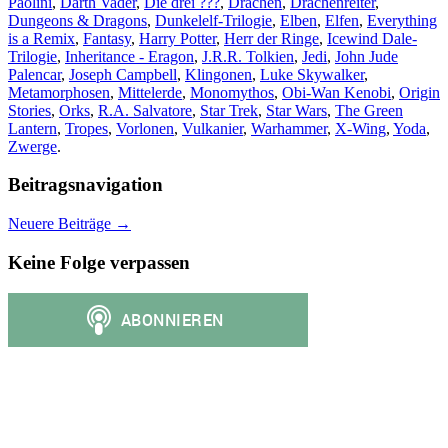
Paolini
,
Darth Vader
,
Die drei ???
,
Drachen
,
Drachenreiter
,
Dungeons & Dragons
,
Dunkelelf-Trilogie
,
Elben
,
Elfen
,
Everything
is a Remix
,
Fantasy
,
Harry Potter
,
Herr der Ringe
,
Icewind Dale-
Trilogie
,
Inheritance - Eragon
,
J.R.R. Tolkien
,
Jedi
,
John Jude
Palencar
,
Joseph Campbell
,
Klingonen
,
Luke Skywalker
,
Metamorphosen
,
Mittelerde
,
Monomythos
,
Obi-Wan Kenobi
,
Origin
Stories
,
Orks
,
R.A. Salvatore
,
Star Trek
,
Star Wars
,
The Green
Lantern
,
Tropes
,
Vorlonen
,
Vulkanier
,
Warhammer
,
X-Wing
,
Yoda
,
Zwerge
.
Beitragsnavigation
Neuere Beiträge
→
Keine Folge verpassen