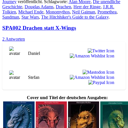
Journey
veröffentlicht. Schlagworte:
Alan Moore
,
Die unendliche
Geschichte
,
Douglas Adams
,
Drachen
,
Herr der Ringe
,
J.R.R.
Tolkien
,
Michael Ende
,
Monomythos
,
Neil Gaiman
,
Promethea
,
Sandman
,
Star Wars
,
The Hitchhiker's Guide to the Galaxy
.
SPA002 Drachen statt X-Wings
2 Antworten
Daniel
Stefan
Cover und Titel der deutschen Ausgaben: