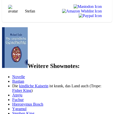
Stefan
Weitere Shownotes:
Novelle
Bastian
Die
kindliche Kaiserin
ist krank, das Land auch (Trope:
Fisher King
)
Atreju
Fuchur
Hieronymus Bosch
Ygramul
Stephen King