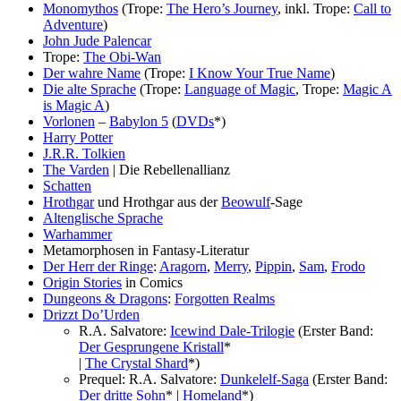
Monomythos
(Trope:
The Hero’s Journey
, inkl. Trope:
Call to
Adventure
)
John Jude Palencar
Trope:
The Obi-Wan
Der wahre Name
(Trope:
I Know Your True Name
)
Die alte Sprache
(Trope:
Language of Magic
, Trope:
Magic A
is Magic A
)
Vorlonen
–
Babylon 5
(
DVDs
*)
Harry Potter
J.R.R. Tolkien
The Varden
| Die Rebellenallianz
Schatten
Hrothgar
und Hrothgar aus der
Beowulf
-Sage
Altenglische Sprache
Warhammer
Metamorphosen in Fantasy-Literatur
Der Herr der Ringe
:
Aragorn
,
Merry
,
Pippin
,
Sam
,
Frodo
Origin Stories
in Comics
Dungeons & Dragons
:
Forgotten Realms
Drizzt Do’Urden
R.A. Salvatore:
Icewind Dale-Trilogie
(Erster Band:
Der Gesprungene Kristall
*
|
The Crystal Shard
*)
Prequel: R.A. Salvatore:
Dunkelelf-Saga
(Erster Band:
Der dritte Sohn
* |
Homeland
*)