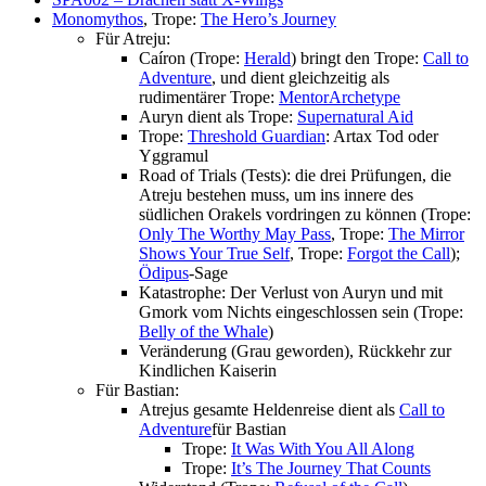
Monomythos
, Trope:
The Hero’s Journey
Für Atreju:
Caíron (Trope:
Herald
) bringt den Trope:
Call to
Adventure
, und dient gleichzeitig als
rudimentärer Trope:
MentorArchetype
Auryn dient als Trope:
Supernatural Aid
Trope:
Threshold Guardian
: Artax Tod oder
Yggramul
Road of Trials (Tests): die drei Prüfungen, die
Atreju bestehen muss, um ins innere des
südlichen Orakels vordringen zu können (Trope:
Only The Worthy May Pass
, Trope:
The Mirror
Shows Your True Self
, Trope:
Forgot the Call
);
Ödipus
-Sage
Katastrophe: Der Verlust von Auryn und mit
Gmork vom Nichts eingeschlossen sein (Trope:
Belly of the Whale
)
Veränderung (Grau geworden), Rückkehr zur
Kindlichen Kaiserin
Für Bastian:
Atrejus gesamte Heldenreise dient als
Call to
Adventure
für Bastian
Trope:
It Was With You All Along
Trope:
It’s The Journey That Counts