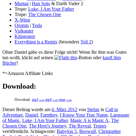
Murtag
|
Han Solo
& Darth Vader 2
Trope:
Luke, I Am Your Father
Trope:
The Chosen One
X-Wing
Oromis
|
Yoda
Vulkanier
Klingonen
Everything is a Remix
(besonders
Teil 2
)
Ohne Daniel gäbe es diese Folge nicht! Wenn Ihr ihm was Gutes
tun wollt, klickt auf seinen
-Button oder
kauft ihm
Bücher
!
*=Amazon Affiliate Links
Download:
Download:
mp3
mp4
opus
50 MB
55 MB
39 MB
Dieser Beitrag wurde am
6. März 2012
von
Stefan
in
Call to
Adventure
,
Daniel
,
Farmboy
,
I Know Your True Name
,
Language
of Magic
,
Luke, I Am Your Father
,
Magic A is Magic A
,
The
Chosen One
,
The Hero's Journey
,
The Reveal
,
Tropes
veröffentlicht. Schlagworte:
Babylon 5
,
Beowulf
,
Christopher