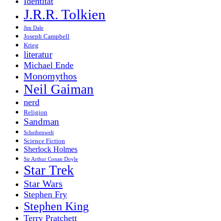
Identität
J.R.R. Tolkien
Jim Dale
Joseph Campbell
Krieg
literatur
Michael Ende
Monomythos
Neil Gaiman
nerd
Religion
Sandman
Scheibenwelt
Science Fiction
Sherlock Holmes
Sir Arthur Conan Doyle
Star Trek
Star Wars
Stephen Fry
Stephen King
Terry Pratchett