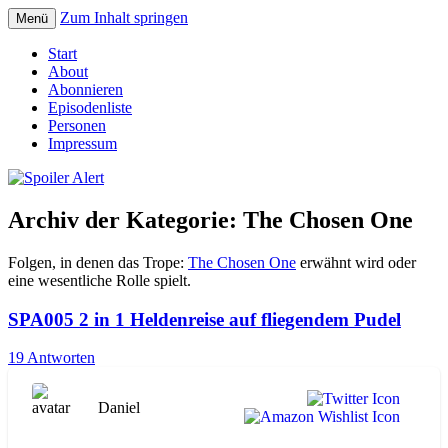
Zum Inhalt springen
Menü
Der Literaturpodcast mit nerdlichem
Spoiler Alert
Start
Erfahrungshintergrund
About
Abonnieren
Episodenliste
Personen
Impressum
Archiv der Kategorie:
The Chosen One
Folgen, in denen das Trope:
The Chosen One
erwähnt wird oder
eine wesentliche Rolle spielt.
SPA005 2 in 1 Heldenreise auf fliegendem Pudel
19 Antworten
Daniel