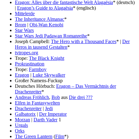
Eragon: Alles über die fantastische Welt Alagaësia
* (deutsch)
|
Eragon’s Guide to Alagaësia
* (englisch)
Mittelerde
The Inheritance Almanac
*
Brom
|
Obi-Wan Kenobi
Star Wars
Star Wars Jedi Padawan Romanreihe
*
Joseph Campbell:
The Hero with a Thousand Faces
* |
Der
Heros in tausend Gestalten
*
tvtropes.org
Trope:
The Black Knight
Prokrastination
Trope:
Farmboy
Eragon
|
Luke Skywalker
Großer Namens-Fuckup
Deutsches Hörbuch:
Eragon – Das Vermächtnis der
Drachenreiter
*
Andreas Fröhlich
,
Bob
aus
Die drei ???
Elfen in Fantasywelten
Drachenreiter
|
Jedi
Galbatorix
|
Der Imperator
Morzan
|
Darth Vader
1
Urgals
Orks
The Green Lantern
(
Film
*)