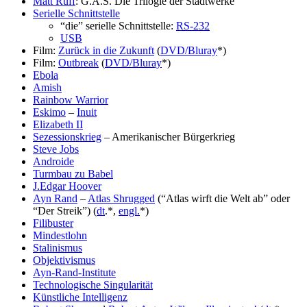
Matt Ruff
: G.A.S. Die Trilogie der Stadtwerke
Serielle Schnittstelle
“die” serielle Schnittstelle:
RS-232
USB
Film:
Zurück in die Zukunft
(
DVD/Bluray
*)
Film:
Outbreak
(
DVD/Bluray
*)
Ebola
Amish
Rainbow Warrior
Eskimo
–
Inuit
Elizabeth II
Sezessionskrieg
– Amerikanischer Bürgerkrieg
Steve Jobs
Androide
Turmbau zu Babel
J.Edgar Hoover
Ayn Rand
–
Atlas Shrugged
(“Atlas wirft die Welt ab” oder
“Der Streik”) (
dt
.*,
engl.
*)
Filibuster
Mindestlohn
Stalinismus
Objektivismus
Ayn-Rand-Institute
Technologische Singularität
Künstliche Intelligenz