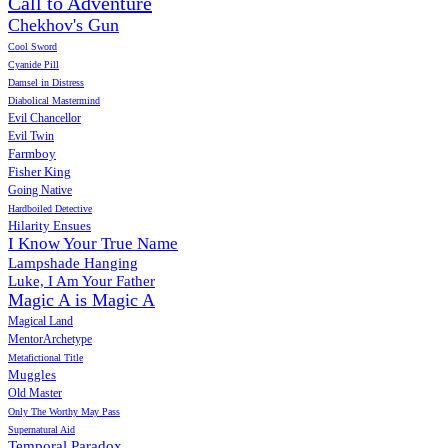
Call to Adventure
Chekhov's Gun
Cool Sword
Cyanide Pill
Damsel in Distress
Diabolical Mastermind
Evil Chancellor
Evil Twin
Farmboy
Fisher King
Going Native
Hardboiled Detective
Hilarity Ensues
I Know Your True Name
Lampshade Hanging
Luke, I Am Your Father
Magic A is Magic A
Magical Land
MentorArchetype
Metafictional Title
Muggles
Old Master
Only The Worthy May Pass
Supernatural Aid
Temporal Paradox