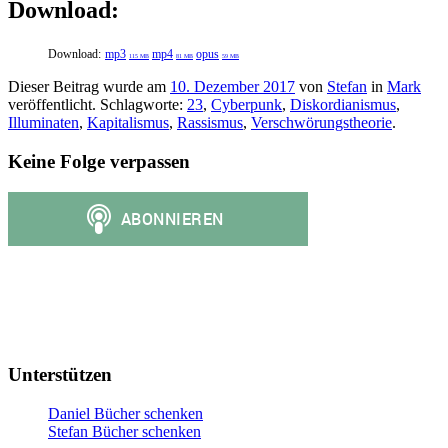
Download:
Download:
mp3
mp4
opus
115 MB
81 MB
59 MB
Dieser Beitrag wurde am
10. Dezember 2017
von
Stefan
in
Mark
veröffentlicht. Schlagworte:
23
,
Cyberpunk
,
Diskordianismus
,
Illuminaten
,
Kapitalismus
,
Rassismus
,
Verschwörungstheorie
.
Keine Folge verpassen
Unterstützen
Daniel Bücher schenken
Stefan Bücher schenken