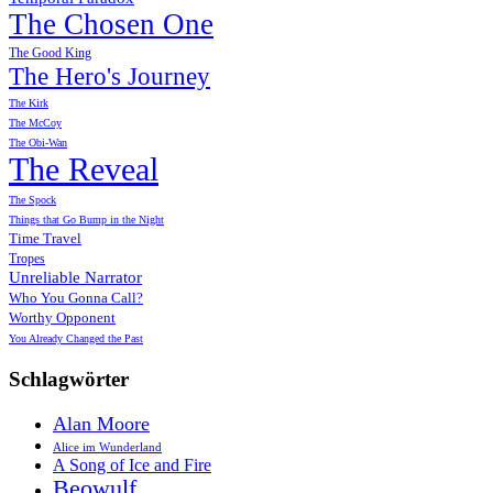
The Chosen One
The Good King
The Hero's Journey
The Kirk
The McCoy
The Obi-Wan
The Reveal
The Spock
Things that Go Bump in the Night
Time Travel
Tropes
Unreliable Narrator
Who You Gonna Call?
Worthy Opponent
You Already Changed the Past
Schlagwörter
Alan Moore
Alice im Wunderland
A Song of Ice and Fire
Beowulf