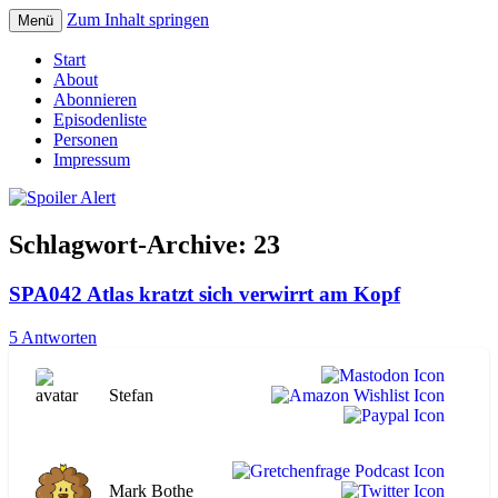
Zum Inhalt springen
Menü
Der Literaturpodcast mit nerdlichem
Spoiler Alert
Start
Erfahrungshintergrund
About
Abonnieren
Episodenliste
Personen
Impressum
Schlagwort-Archive:
23
SPA042 Atlas kratzt sich verwirrt am Kopf
5 Antworten
Stefan
Mark Bothe