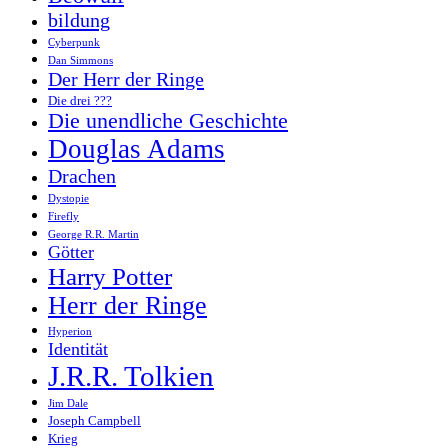
bildung
Cyberpunk
Dan Simmons
Der Herr der Ringe
Die drei ???
Die unendliche Geschichte
Douglas Adams
Drachen
Dystopie
Firefly
George R.R. Martin
Götter
Harry Potter
Herr der Ringe
Hyperion
Identität
J.R.R. Tolkien
Jim Dale
Joseph Campbell
Krieg