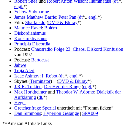
Robert Shea
und
Robert Anton Wilson:
Illuminatus!
(
dt.
*,
engl.
*)
Yellow Submarine
James Matthew Barrie
:
Peter Pan
(
dt
*.,
engl.
*)
Film:
Sharknado
(
DVD & Bluray
*)
Maurice Ravel
:
Boléro
Diskordianismus
Konstruktivismus
Principia Discordia
Podcast:
Chaosradio
Folge 23: Chaos, Diskord Konfusion
von 1997
Podcast:
Bartocast
Jahwe
Troja Alert
Isaac Asimov
:
I, Robot
(
dt.
*,
engl.
*)
Skynet (
Terminator
) – (
DVD & Bluray
*)
J.R.R. Tolkien
:
Der Herr der Ringe
(
engl.
*)
Max Horkheimer
und
Theodor W. Adorno
:
Dialektik der
Aufklärung
(
dt.
*)
Hegel
Gretchenfrage Spezial
untertitelt mit “Fromm ficken”
Dan Simmons
:
Hyperion-Gesänge
|
SPA009
*=Amazon Affiliate Links