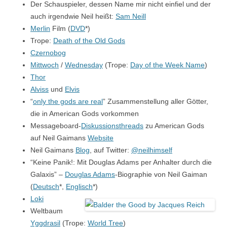
Der Schauspieler, dessen Name mir nicht einfiel und der
auch irgendwie Neil heißt:
Sam Neill
Merlin
Film (
DVD
*)
Trope:
Death of the Old Gods
Czernobog
Mittwoch
/
Wednesday
(Trope:
Day of the Week Name
)
Thor
Alviss
und
Elvis
“
only the gods are real
” Zusammenstellung aller Götter,
die in American Gods vorkommen
Messageboard-
Diskussionsthreads
zu American Gods
auf Neil Gaimans
Website
Neil Gaimans
Blog
, auf Twitter:
@neilhimself
“Keine Panik!: Mit Douglas Adams per Anhalter durch die
Galaxis” –
Douglas Adams
-Biographie von Neil Gaiman
(
Deutsch
*,
Englisch
*)
Loki
Weltbaum
Yggdrasil
(Trope:
World Tree
)