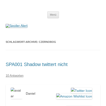
Spoiler Alert
Der Literaturpodcast mit nerdlichem Erfahrungshintergrund
Zum
Menü
Inhalt
springen
SCHLAGWORT-ARCHIVE:
CZERNOBOG
SPA001 Shadow twittert nicht
10 Antworten
Daniel