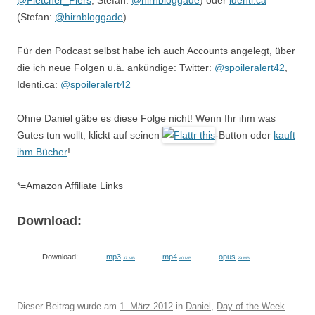
@Fletcher_Piers
, Stefan:
@hirnbloggade
) oder
identi.ca
(Stefan:
@hirnbloggade
).
Für den Podcast selbst habe ich auch Accounts angelegt, über
die ich neue Folgen u.ä. ankündige: Twitter:
@spoileralert42
,
Identi.ca:
@spoileralert42
Ohne Daniel gäbe es diese Folge nicht! Wenn Ihr ihm was
Gutes tun wollt, klickt auf seinen
-Button oder
kauft
ihm Bücher
!
*=Amazon Affiliate Links
Download:
Download:
mp3
mp4
opus
37 MB
40 MB
29 MB
Dieser Beitrag wurde am
1. März 2012
in
Daniel
,
Day of the Week