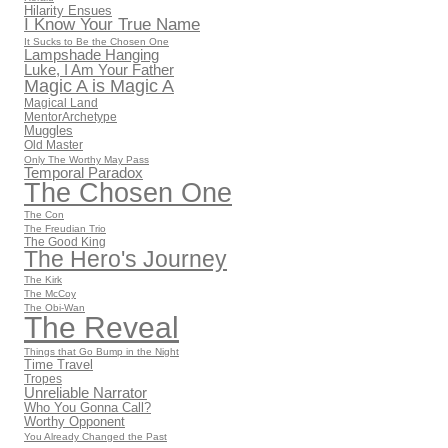
Hilarity Ensues
I Know Your True Name
It Sucks to Be the Chosen One
Lampshade Hanging
Luke, I Am Your Father
Magic A is Magic A
Magical Land
MentorArchetype
Muggles
Old Master
Only The Worthy May Pass
Temporal Paradox
The Chosen One
The Con
The Freudian Trio
The Good King
The Hero's Journey
The Kirk
The McCoy
The Obi-Wan
The Reveal
Things that Go Bump in the Night
Time Travel
Tropes
Unreliable Narrator
Who You Gonna Call?
Worthy Opponent
You Already Changed the Past