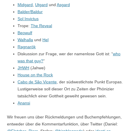
Midgard
,
Utgard
und
Asgard
Balder/Baldur
Sol Invictus
Trope:
The Reveal
Beowulf
Walhalla
und
Hel
Ragnarök
Diskussion zur Frage, wer der namenlose Gott ist: “
who
was that guy?
“
JHWH
(Jahwe)
House on the Rock
Cabo de São Vicente
, der südwestlichste Punkt Europas.
Lustigerweise soll dieser Ort zu Zeiten der Phönizier
tatsächlich einer Gottheit geweiht gewesen sein.
Anansi
Wir freuen uns über Rückmeldungen und Buchempfehlungen,
entweder über die Kommentarfunktion, über Twitter (Daniel: