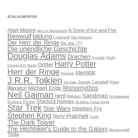
SCHLAGWÖRTER
Alan Moore
A Song of Ice and Fire
Alice im Wunderland
Beowulf
bildung
Cyberpunk
Dan Simmons
Der Herr der Ringe
Die drei ???
Die unendliche Geschichte
Douglas Adams
Drachen
Dystopie
Firefly
Harry Potter
Götter
George R.R. Martin
Herr der Ringe
Identität
Hyperion
J.R.R. Tolkien
Joseph Campbell
Krieg
Jim Dale
Monomythos
literatur
Michael Ende
Neil Gaiman
Sandman
nerd
Religion
Scheibenwelt
Sherlock Holmes
Science Fiction
Sir Arthur Conan Doyle
Star Trek
Star Wars
Stephen Fry
Stephen King
Terry Pratchett
Teufel
The Dark Tower
The Hitchhiker's Guide to the Galaxy
Wissenschaft
Yoda