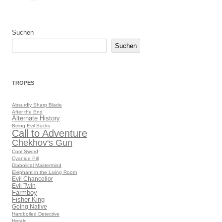
Suchen
Suchen
TROPES
Absurdly Sharp Blade
After the End
Alternate History
Being Evil Sucks
Call to Adventure
Chekhov's Gun
Cool Sword
Cyanide Pill
Diabolical Mastermind
Elephant in the Living Room
Evil Chancellor
Evil Twin
Farmboy
Fisher King
Going Native
Hardboiled Detective
Herald