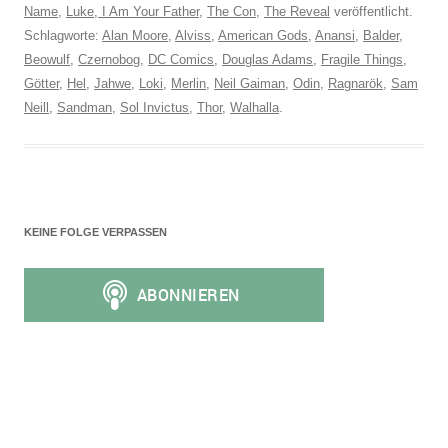
Name
,
Luke, I Am Your Father
,
The Con
,
The Reveal
veröffentlicht.
Schlagworte:
Alan Moore
,
Alviss
,
American Gods
,
Anansi
,
Balder
,
Beowulf
,
Czernobog
,
DC Comics
,
Douglas Adams
,
Fragile Things
,
Götter
,
Hel
,
Jahwe
,
Loki
,
Merlin
,
Neil Gaiman
,
Odin
,
Ragnarök
,
Sam
Neill
,
Sandman
,
Sol Invictus
,
Thor
,
Walhalla
.
KEINE FOLGE VERPASSEN