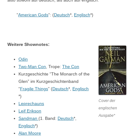
also sowohl auf deutsch, als auch auf englisch:
“
American Gods
“: (
Deutsch
*,
Englisch
*)
Weitere Shownotes:
Odin
Two-Man Con
, Trope:
The Con
Kurzgeschichte “The Monarch of the
Glen” im Kurzgeschichtenband
“
Fragile Things
” (
Deutsch
*,
Englisch
*)
Cover der
Leprechauns
englischen
Leif Erikson
Ausgabe*
Sandman
(1. Band:
Deutsch
*,
Englisch
*)
Alan Moore