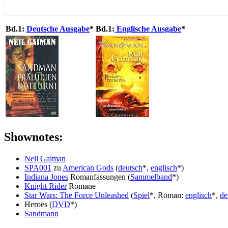
Bd.1:
Deutsche Ausgabe
*
Bd.1:
Englische Ausgabe
*
Shownotes:
Neil Gaiman
SPA001
zu
American Gods
(
deutsch
*,
englisch
*)
Indiana Jones
Romanfassungen (
Sammelband
*)
Knight Rider
Romane
Star Wars: The Force Unleashed
(
Spiel
*, Roman:
englisch
*,
de
Heroes (
DVD
*)
Sandmann