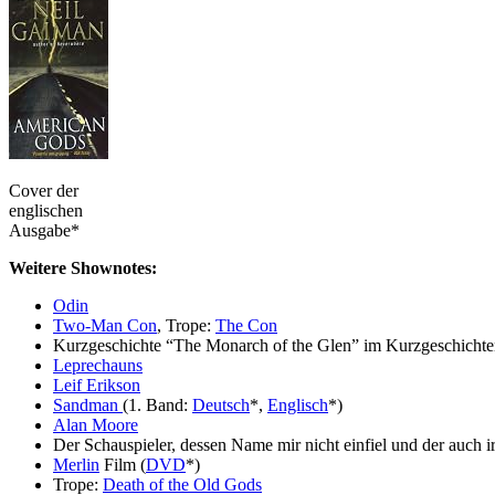
Cover der
englischen
Ausgabe*
Weitere Shownotes:
Odin
Two-Man Con
, Trope:
The Con
Kurzgeschichte “The Monarch of the Glen” im Kurzgeschicht
Leprechauns
Leif Erikson
Sandman
(1. Band:
Deutsch
*,
Englisch
*)
Alan Moore
Der Schauspieler, dessen Name mir nicht einfiel und der auch i
Merlin
Film (
DVD
*)
Trope:
Death of the Old Gods