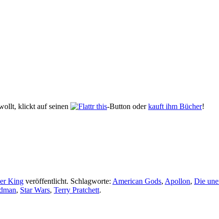
ollt, klickt auf seinen
-Button oder
kauft ihm Bücher
!
her King
veröffentlicht. Schlagworte:
American Gods
,
Apollon
,
Die une
dman
,
Star Wars
,
Terry Pratchett
.