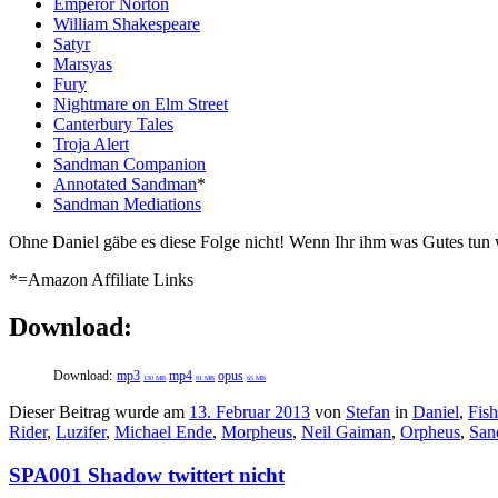
Emperor Norton
William Shakespeare
Satyr
Marsyas
Fury
Nightmare on Elm Street
Canterbury Tales
Troja Alert
Sandman Companion
Annotated Sandman
*
Sandman Mediations
Ohne Daniel gäbe es diese Folge nicht! Wenn Ihr ihm was Gutes tun w
*=Amazon Affiliate Links
Download:
Download:
mp3
mp4
opus
130 MB
91 MB
65 MB
Dieser Beitrag wurde am
13. Februar 2013
von
Stefan
in
Daniel
,
Fis
Rider
,
Luzifer
,
Michael Ende
,
Morpheus
,
Neil Gaiman
,
Orpheus
,
San
SPA001 Shadow twittert nicht