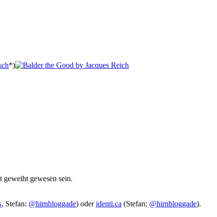
sch
*)
it geweiht gewesen sein.
s
, Stefan:
@hirnbloggade
) oder
identi.ca
(Stefan:
@hirnbloggade
).