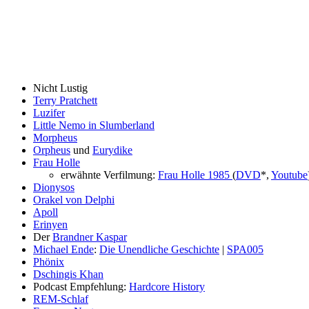
Nicht Lustig
Terry Pratchett
Luzifer
Little Nemo in Slumberland
Morpheus
Orpheus
und
Eurydike
Frau Holle
erwähnte Verfilmung:
Frau Holle 1985
(
DVD
*,
Youtube
Dionysos
Orakel von Delphi
Apoll
Erinyen
Der
Brandner Kaspar
Michael Ende
:
Die Unendliche Geschichte
|
SPA005
Phönix
Dschingis Khan
Podcast Empfehlung:
Hardcore History
REM-Schlaf