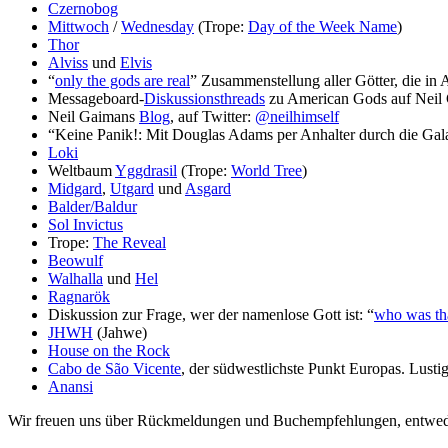
Czernobog
Mittwoch
/
Wednesday
(Trope:
Day of the Week Name
)
Thor
Alviss
und
Elvis
“
only the gods are real
” Zusammenstellung aller Götter, die 
Messageboard-
Diskussionsthreads
zu American Gods auf Neil
Neil Gaimans
Blog
, auf Twitter:
@neilhimself
“Keine Panik!: Mit Douglas Adams per Anhalter durch die Gal
Loki
Weltbaum
Yggdrasil
(Trope:
World Tree
)
Midgard
,
Utgard
und
Asgard
Balder/Baldur
Sol Invictus
Trope:
The Reveal
Beowulf
Walhalla
und
Hel
Ragnarök
Diskussion zur Frage, wer der namenlose Gott ist: “
who was th
JHWH
(Jahwe)
House on the Rock
Cabo de São Vicente
, der südwestlichste Punkt Europas. Lustig
Anansi
Wir freuen uns über Rückmeldungen und Buchempfehlungen, entwede