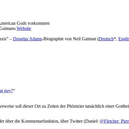
in American Gods vorkommen
 Gaimans
Website
axis” –
Douglas Adams
-Biographie von Neil Gaiman (
Deutsch
*,
Engli
at guy?
“
erweise soll dieser Ort zu Zeiten der Phönizier tatsächlich einer Gotthe
r über die Kommentarfunktion, über Twitter (Daniel:
@Fletcher_Pier