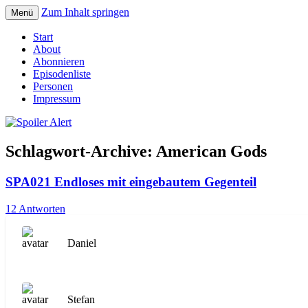
Zum Inhalt springen
Menü
Der Literaturpodcast mit nerdlichem Erf
Spoiler Alert
Start
About
Abonnieren
Episodenliste
Personen
Impressum
Schlagwort-Archive:
American Gods
SPA021 Endloses mit eingebautem Gegenteil
12 Antworten
Daniel
Stefan