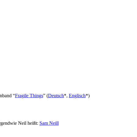
enband “
Fragile Things
” (
Deutsch
*,
Englisch
*)
rgendwie Neil heißt:
Sam Neill