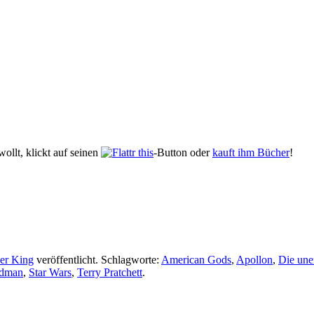
ollt, klickt auf seinen
-Button oder
kauft ihm Bücher
!
her King
veröffentlicht. Schlagworte:
American Gods
,
Apollon
,
Die une
dman
,
Star Wars
,
Terry Pratchett
.