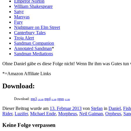
Emperor Norton
William Shakespeare
Satyr
Marsyas
Fury
Nightmare on Elm Street
Canterbury Tales
Troja Alert
Sandman Companion
Annotated Sandman
*
Sandman Mediations
Ohne Daniel gäbe es diese Folge nicht! Wenn Ihr ihm was Gutes tun w
*=Amazon Affiliate Links
Download:
Download:
mp3
mp4
opus
130 MB
91 MB
65 MB
Dieser Beitrag wurde am
13. Februar 2013
von
Stefan
in
Daniel
,
Fis
Rider
,
Luzifer
,
Michael Ende
,
Morpheus
,
Neil Gaiman
,
Orpheus
,
San
Keine Folge verpassen