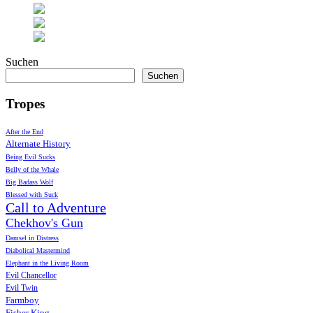
Suchen
Suchen
Tropes
After the End
Alternate History
Being Evil Sucks
Belly of the Whale
Big Badass Wolf
Blessed with Suck
Call to Adventure
Chekhov's Gun
Damsel in Distress
Diabolical Mastermind
Elephant in the Living Room
Evil Chancellor
Evil Twin
Farmboy
Fisher King