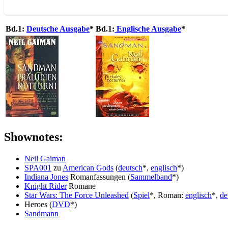
Bd.1:
Deutsche Ausgabe
*
Bd.1:
Englische Ausgabe
*
Shownotes:
Neil Gaiman
SPA001
zu
American Gods
(
deutsch
*,
englisch
*)
Indiana Jones
Romanfassungen (
Sammelband
*)
Knight Rider
Romane
Star Wars: The Force Unleashed
(
Spiel
*, Roman:
englisch
*,
de
Heroes (
DVD
*)
Sandmann