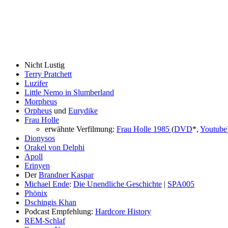
Nicht Lustig
Terry Pratchett
Luzifer
Little Nemo in Slumberland
Morpheus
Orpheus
und
Eurydike
Frau Holle
erwähnte Verfilmung:
Frau Holle 1985
(
DVD
*,
Youtube
Dionysos
Orakel von Delphi
Apoll
Erinyen
Der
Brandner Kaspar
Michael Ende
:
Die Unendliche Geschichte
|
SPA005
Phönix
Dschingis Khan
Podcast Empfehlung:
Hardcore History
REM-Schlaf