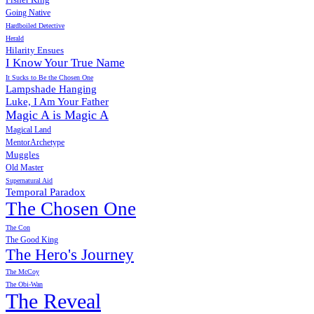
Going Native
Hardboiled Detective
Herald
Hilarity Ensues
I Know Your True Name
It Sucks to Be the Chosen One
Lampshade Hanging
Luke, I Am Your Father
Magic A is Magic A
Magical Land
MentorArchetype
Muggles
Old Master
Supernatural Aid
Temporal Paradox
The Chosen One
The Con
The Good King
The Hero's Journey
The McCoy
The Obi-Wan
The Reveal