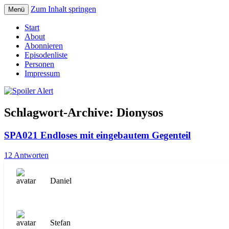
Zum Inhalt springen
Menü
Der Literaturpodcast mit nerdlichem Erf
Spoiler Alert
Start
About
Abonnieren
Episodenliste
Personen
Impressum
Schlagwort-Archive:
Dionysos
SPA021 Endloses mit eingebautem Gegenteil
12 Antworten
Daniel
Stefan