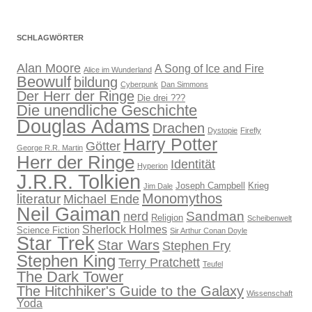
SCHLAGWÖRTER
Alan Moore
A Song of Ice and Fire
Alice im Wunderland
Beowulf
bildung
Cyberpunk
Dan Simmons
Der Herr der Ringe
Die drei ???
Die unendliche Geschichte
Douglas Adams
Drachen
Dystopie
Firefly
Harry Potter
Götter
George R.R. Martin
Herr der Ringe
Identität
Hyperion
J.R.R. Tolkien
Joseph Campbell
Krieg
Jim Dale
Monomythos
literatur
Michael Ende
Neil Gaiman
Sandman
nerd
Religion
Scheibenwelt
Sherlock Holmes
Science Fiction
Sir Arthur Conan Doyle
Star Trek
Star Wars
Stephen Fry
Stephen King
Terry Pratchett
Teufel
The Dark Tower
The Hitchhiker's Guide to the Galaxy
Wissenschaft
Yoda