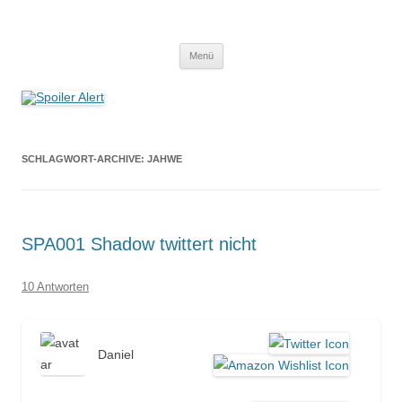
Spoiler Alert
Der Literaturpodcast mit nerdlichem Erfahrungshintergrund
Zum
Menü
Inhalt
springen
SCHLAGWORT-ARCHIVE:
JAHWE
SPA001 Shadow twittert nicht
10 Antworten
Daniel