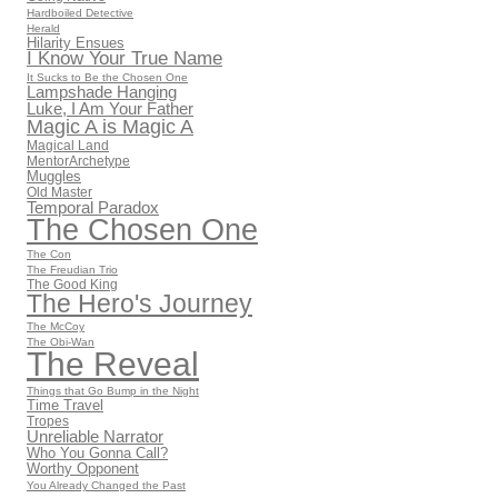
Hardboiled Detective
Herald
Hilarity Ensues
I Know Your True Name
It Sucks to Be the Chosen One
Lampshade Hanging
Luke, I Am Your Father
Magic A is Magic A
Magical Land
MentorArchetype
Muggles
Old Master
Temporal Paradox
The Chosen One
The Con
The Freudian Trio
The Good King
The Hero's Journey
The McCoy
The Obi-Wan
The Reveal
Things that Go Bump in the Night
Time Travel
Tropes
Unreliable Narrator
Who You Gonna Call?
Worthy Opponent
You Already Changed the Past