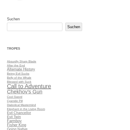
Suchen
Suchen
TROPES
Absurdly Sharp Blade
After the End
Alternate History
Being Evil Sucks
Belly of the Whale
Blessed with Suck
Call to Adventure
Chekhov's Gun
Cool Sword
Cyanide Pill
Diabolical Mastermind
Elephant in the Living Room
Evil Chancellor
Evil Twin
Farmboy
Fisher King
Going Native