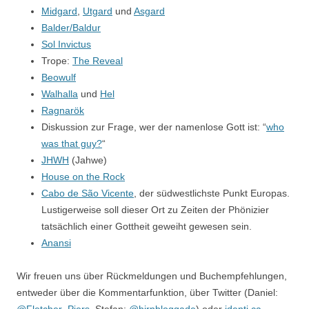
Midgard
,
Utgard
und
Asgard
Balder/Baldur
Sol Invictus
Trope:
The Reveal
Beowulf
Walhalla
und
Hel
Ragnarök
Diskussion zur Frage, wer der namenlose Gott ist: “
who
was that guy?
“
JHWH
(Jahwe)
House on the Rock
Cabo de São Vicente
, der südwestlichste Punkt Europas.
Lustigerweise soll dieser Ort zu Zeiten der Phönizier
tatsächlich einer Gottheit geweiht gewesen sein.
Anansi
Wir freuen uns über Rückmeldungen und Buchempfehlungen,
entweder über die Kommentarfunktion, über Twitter (Daniel: