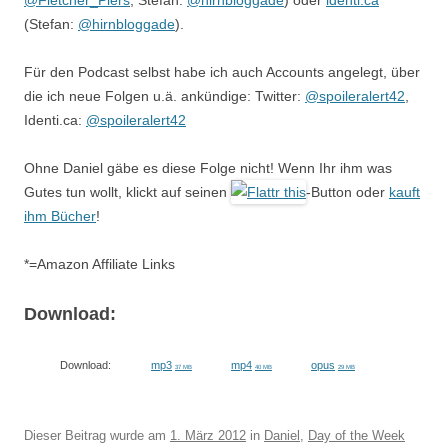
@Fletcher_Piers
, Stefan:
@hirnbloggade
) oder
identi.ca
(Stefan:
@hirnbloggade
).
Für den Podcast selbst habe ich auch Accounts angelegt, über
die ich neue Folgen u.ä. ankündige: Twitter:
@spoileralert42
,
Identi.ca:
@spoileralert42
Ohne Daniel gäbe es diese Folge nicht! Wenn Ihr ihm was
Gutes tun wollt, klickt auf seinen
-Button oder
kauft
ihm Bücher
!
*=Amazon Affiliate Links
Download:
Download:
mp3
mp4
opus
37 MB
40 MB
29 MB
Dieser Beitrag wurde am
1. März 2012
in
Daniel
,
Day of the Week