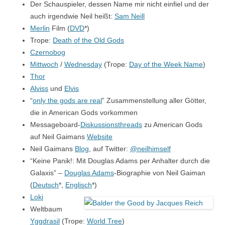
Der Schauspieler, dessen Name mir nicht einfiel und der
auch irgendwie Neil heißt:
Sam Neill
Merlin
Film (
DVD
*)
Trope:
Death of the Old Gods
Czernobog
Mittwoch
/
Wednesday
(Trope:
Day of the Week Name
)
Thor
Alviss
und
Elvis
“
only the gods are real
” Zusammenstellung aller Götter,
die in American Gods vorkommen
Messageboard-
Diskussionsthreads
zu American Gods
auf Neil Gaimans
Website
Neil Gaimans
Blog
, auf Twitter:
@neilhimself
“Keine Panik!: Mit Douglas Adams per Anhalter durch die
Galaxis” –
Douglas Adams
-Biographie von Neil Gaiman
(
Deutsch
*,
Englisch
*)
Loki
Weltbaum
Yggdrasil
(Trope:
World Tree
)