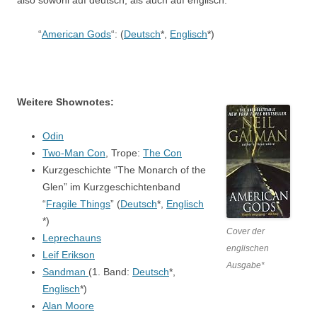
also sowohl auf deutsch, als auch auf englisch:
“
American Gods
“: (
Deutsch
*,
Englisch
*)
Weitere Shownotes:
Odin
Two-Man Con
, Trope:
The Con
Kurzgeschichte “The Monarch of the
Glen” im Kurzgeschichtenband
“
Fragile Things
” (
Deutsch
*,
Englisch
*)
Cover der
Leprechauns
englischen
Leif Erikson
Ausgabe*
Sandman
(1. Band:
Deutsch
*,
Englisch
*)
Alan Moore