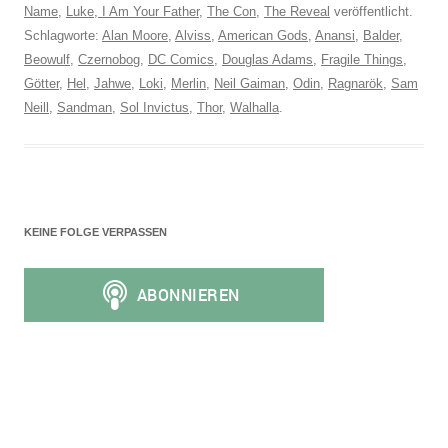
Name
,
Luke, I Am Your Father
,
The Con
,
The Reveal
veröffentlicht.
Schlagworte:
Alan Moore
,
Alviss
,
American Gods
,
Anansi
,
Balder
,
Beowulf
,
Czernobog
,
DC Comics
,
Douglas Adams
,
Fragile Things
,
Götter
,
Hel
,
Jahwe
,
Loki
,
Merlin
,
Neil Gaiman
,
Odin
,
Ragnarök
,
Sam
Neill
,
Sandman
,
Sol Invictus
,
Thor
,
Walhalla
.
KEINE FOLGE VERPASSEN