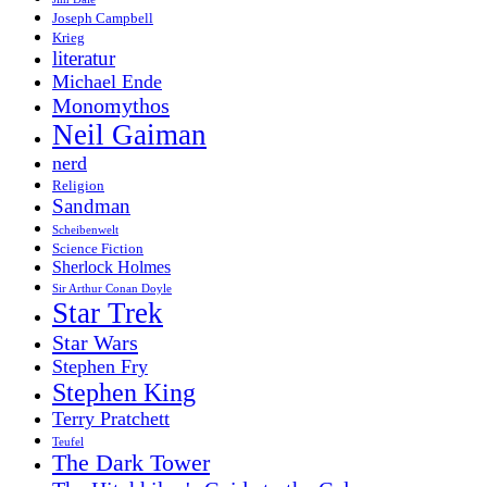
Joseph Campbell
Krieg
literatur
Michael Ende
Monomythos
Neil Gaiman
nerd
Religion
Sandman
Scheibenwelt
Science Fiction
Sherlock Holmes
Sir Arthur Conan Doyle
Star Trek
Star Wars
Stephen Fry
Stephen King
Terry Pratchett
Teufel
The Dark Tower