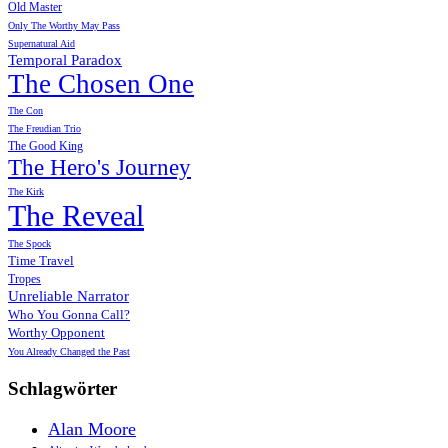
Old Master
Only The Worthy May Pass
Supernatural Aid
Temporal Paradox
The Chosen One
The Con
The Freudian Trio
The Good King
The Hero's Journey
The Kirk
The Reveal
The Spock
Time Travel
Tropes
Unreliable Narrator
Who You Gonna Call?
Worthy Opponent
You Already Changed the Past
Schlagwörter
Alan Moore