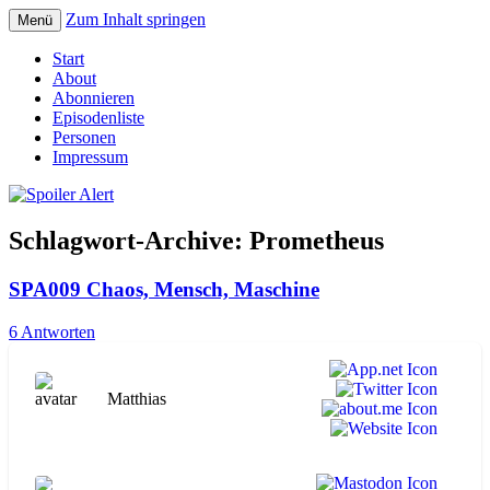
Zum Inhalt springen
Menü
Der Literaturpodcast mit nerdlichem
Spoiler Alert
Start
Erfahrungshintergrund
About
Abonnieren
Episodenliste
Personen
Impressum
Schlagwort-Archive:
Prometheus
SPA009 Chaos, Mensch, Maschine
6 Antworten
Matthias