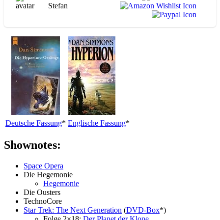
Stefan
Deutsche Fassung
*
Englische Fassung
*
Shownotes:
Space Opera
Die Hegemonie
Hegemonie
Die Ousters
TechnoCore
Star Trek: The Next Generation
(
DVD-Box
*)
Folge 2×18:
Der Planet der Klone