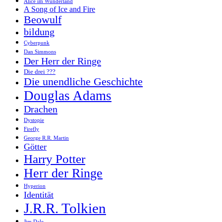
Alice im Wunderland
A Song of Ice and Fire
Beowulf
bildung
Cyberpunk
Dan Simmons
Der Herr der Ringe
Die drei ???
Die unendliche Geschichte
Douglas Adams
Drachen
Dystopie
Firefly
George R.R. Martin
Götter
Harry Potter
Herr der Ringe
Hyperion
Identität
J.R.R. Tolkien
Jim Dale