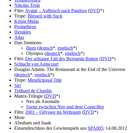
Nikolas Tesla
Film:
Avatar – Aufbruch nach Pandora
(
DVD
*)
Trope:
Blessed with Suck
König Midas
Prometheus
Herakles
Atlas
Dan Simmons:
Ilium
(
deutsch
*,
englisch
*)
Olympos (
deutsch
*,
englisch
*)
Film:
Der seltsame Fall des Benjamin Button
(
DVD
*)
Schlacht von Agincourt
Douglas Adams: The Restaurant at the End of the Universe
(
deutsch
*,
englisch
*)
Trope:
Metafictional Title
Siri
Teilhard de Chardin
Matrix-Trilogie (
DVD
*)
Neo als Anomalie
Szene zwischen Neo und dem Councillor
Film:
2001 – Odyssee im Weltraum
(
DVD
*)
Mose
Abraham und Isaak
Einsendeschluss des Gewinnspiels aus
SPA005
: 14.08.2012