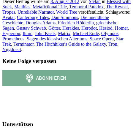
Dieser Beitrag wurde am
8. August 2012
von
Stefan
in
Blessed with
Suck
,
Matthias
,
Metafictional Title
,
Temporal Paradox
,
The Reveal
,
Tropes
,
Unreliable Narrator
,
World Tree
veröffentlicht. Schlagworte:
Avatar
,
Canterbury Tales
,
Dan Simmons
,
Die unendliche
Geschichte
,
Douglas Adams
,
Friedrich Hölderlin
,
griechische
Sagen
,
Gustav Schwab
,
Götter
,
Herakles
,
Herodot
,
Hesiod
,
Homer
,
Hyperion
,
Ilium
,
John Keats
,
Matrix
,
Michael Ende
,
Olympos
,
Prometheus
,
Sagen des klassischen Altertums
,
Space Opera
,
Star
Trek
,
Terminator
,
The Hitchhiker's Guide to the Galaxy
,
Tron
,
Yggdrasil
.
Keine Folge verpassen
Unterstützen