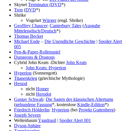
Skynet
Terminator
(
DVD
*)
Tron
(
DVD
*)
Shrike
Vogelart
Würger
(engl. Shrike)
Geoffrey Chaucer
:
Canterbury Tales
(
Ausgabe
Mittelenglisch/Deutsch
*)
Thomas Becket
Michael Ende
–
Die Unendliche Geschichte
|
Spoiler Alert
005
Pen-&-Paper-Rollenspiel
Dungeons & Dragons
Cybrid John Keats -Dichter
John Keats
John Keats:
Hyperion
Hyperion
(Sonnengott)
Titanenkrieg
(griechische Mythologie)
Hesiod
nicht
Homer
nicht
Herodot
Gustav Schwab
:
Die Sagen des klassischen Altertums
(
gebundene Fassung
*, kostenlose
Kindle-Edition
*)
Friedrich Hölderlin
:
Hyperion
(bei
Projekt Guttenberg
)
Joseph Severn
Weltenbaum
Yggdrasil
|
Spoiler Alert 001
Dyson-Sphäre
Templerorden