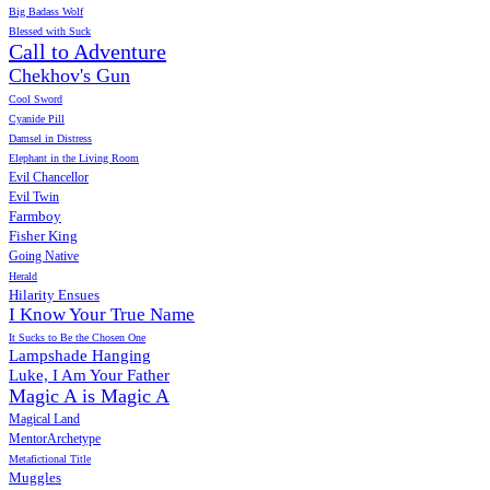
Big Badass Wolf
Blessed with Suck
Call to Adventure
Chekhov's Gun
Cool Sword
Cyanide Pill
Damsel in Distress
Elephant in the Living Room
Evil Chancellor
Evil Twin
Farmboy
Fisher King
Going Native
Herald
Hilarity Ensues
I Know Your True Name
It Sucks to Be the Chosen One
Lampshade Hanging
Luke, I Am Your Father
Magic A is Magic A
Magical Land
MentorArchetype
Metafictional Title
Muggles