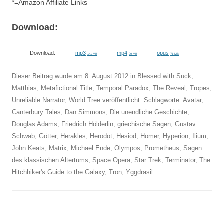
*=Amazon Affiliate Links
Download:
Download:
mp3
mp4
opus
141 MB
99 MB
71 MB
Dieser Beitrag wurde am
8. August 2012
in
Blessed with Suck
,
Matthias
,
Metafictional Title
,
Temporal Paradox
,
The Reveal
,
Tropes
,
Unreliable Narrator
,
World Tree
veröffentlicht. Schlagworte:
Avatar
,
Canterbury Tales
,
Dan Simmons
,
Die unendliche Geschichte
,
Douglas Adams
,
Friedrich Hölderlin
,
griechische Sagen
,
Gustav
Schwab
,
Götter
,
Herakles
,
Herodot
,
Hesiod
,
Homer
,
Hyperion
,
Ilium
,
John Keats
,
Matrix
,
Michael Ende
,
Olympos
,
Prometheus
,
Sagen
des klassischen Altertums
,
Space Opera
,
Star Trek
,
Terminator
,
The
Hitchhiker's Guide to the Galaxy
,
Tron
,
Yggdrasil
.