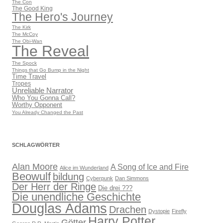
The Con
The Good King
The Hero's Journey
The Kirk
The McCoy
The Obi-Wan
The Reveal
The Spock
Things that Go Bump in the Night
Time Travel
Tropes
Unreliable Narrator
Who You Gonna Call?
Worthy Opponent
You Already Changed the Past
SCHLAGWÖRTER
Alan Moore
A Song of Ice and Fire
Alice im Wunderland
Beowulf
bildung
Cyberpunk
Dan Simmons
Der Herr der Ringe
Die drei ???
Die unendliche Geschichte
Douglas Adams
Drachen
Dystopie
Firefly
Harry Potter
Götter