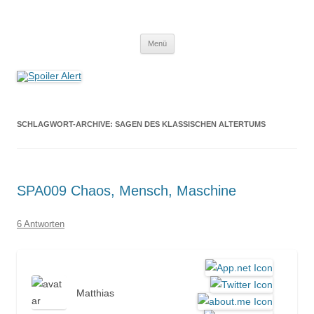
Spoiler Alert
Der Literaturpodcast mit nerdlichem Erfahrungshintergrund
Zum
Menü
Inhalt
springen
SCHLAGWORT-ARCHIVE:
SAGEN DES KLASSISCHEN ALTERTUMS
SPA009 Chaos, Mensch, Maschine
6 Antworten
Matthias