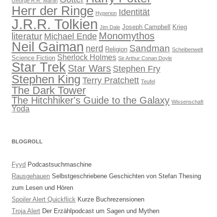
George R.R. Martin
Herr der Ringe
Identität
Hyperion
J.R.R. Tolkien
Joseph Campbell
Krieg
Jim Dale
Monomythos
literatur
Michael Ende
Neil Gaiman
Sandman
nerd
Religion
Scheibenwelt
Sherlock Holmes
Science Fiction
Sir Arthur Conan Doyle
Star Trek
Star Wars
Stephen Fry
Stephen King
Terry Pratchett
Teufel
The Dark Tower
The Hitchhiker's Guide to the Galaxy
Wissenschaft
Yoda
BLOGROLL
Fyyd
Podcastsuchmaschine
Rausgehauen
Selbstgeschriebene Geschichten von Stefan Thesing
zum Lesen und Hören
Spoiler Alert Quickflick
Kurze Buchrezensionen
Troja Alert
Der Erzählpodcast um Sagen und Mythen