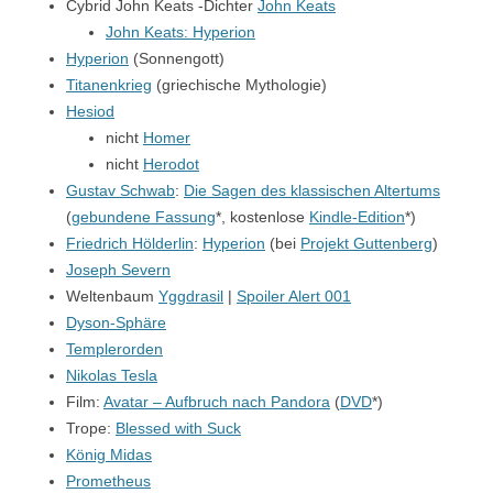
Cybrid John Keats -Dichter
John Keats
John Keats:
Hyperion
Hyperion
(Sonnengott)
Titanenkrieg
(griechische Mythologie)
Hesiod
nicht
Homer
nicht
Herodot
Gustav Schwab
:
Die Sagen des klassischen Altertums
(
gebundene Fassung
*, kostenlose
Kindle-Edition
*)
Friedrich Hölderlin
:
Hyperion
(bei
Projekt Guttenberg
)
Joseph Severn
Weltenbaum
Yggdrasil
|
Spoiler Alert 001
Dyson-Sphäre
Templerorden
Nikolas Tesla
Film:
Avatar – Aufbruch nach Pandora
(
DVD
*)
Trope:
Blessed with Suck
König Midas
Prometheus