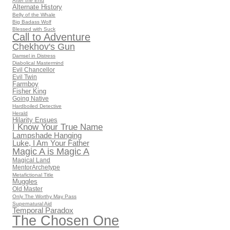
After the End
Alternate History
Belly of the Whale
Big Badass Wolf
Blessed with Suck
Call to Adventure
Chekhov's Gun
Damsel in Distress
Diabolical Mastermind
Evil Chancellor
Evil Twin
Farmboy
Fisher King
Going Native
Hardboiled Detective
Herald
Hilarity Ensues
I Know Your True Name
Lampshade Hanging
Luke, I Am Your Father
Magic A is Magic A
Magical Land
MentorArchetype
Metafictional Title
Muggles
Old Master
Only The Worthy May Pass
Supernatural Aid
Temporal Paradox
The Chosen One