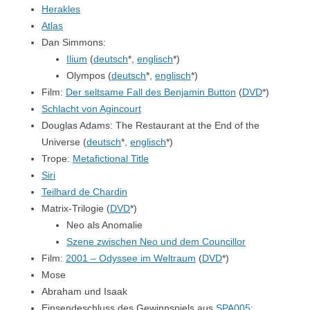
Herakles
Atlas
Dan Simmons:
Ilium
(
deutsch
*,
englisch
*)
Olympos (
deutsch
*,
englisch
*)
Film:
Der seltsame Fall des Benjamin Button
(
DVD
*)
Schlacht von Agincourt
Douglas Adams: The Restaurant at the End of the
Universe (
deutsch
*,
englisch
*)
Trope:
Metafictional Title
Siri
Teilhard de Chardin
Matrix-Trilogie (
DVD
*)
Neo als Anomalie
Szene zwischen Neo und dem Councillor
Film:
2001 – Odyssee im Weltraum
(
DVD
*)
Mose
Abraham und Isaak
Einsendeschluss des Gewinnspiels aus
SPA005
: