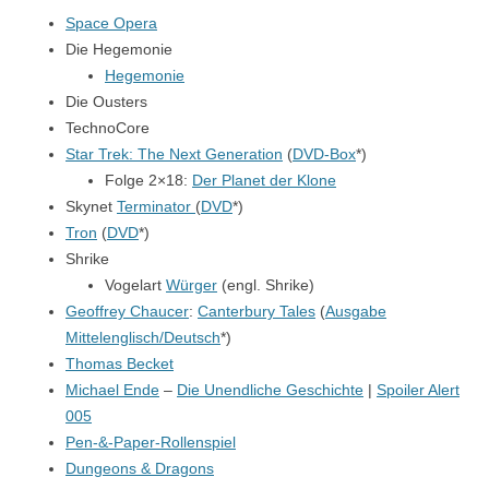
Space Opera
Die Hegemonie
Hegemonie
Die Ousters
TechnoCore
Star Trek: The Next Generation
(
DVD-Box
*)
Folge 2×18:
Der Planet der Klone
Skynet
Terminator
(
DVD
*)
Tron
(
DVD
*)
Shrike
Vogelart
Würger
(engl. Shrike)
Geoffrey Chaucer
:
Canterbury Tales
(
Ausgabe
Mittelenglisch/Deutsch
*)
Thomas Becket
Michael Ende
–
Die Unendliche Geschichte
|
Spoiler Alert
005
Pen-&-Paper-Rollenspiel
Dungeons & Dragons