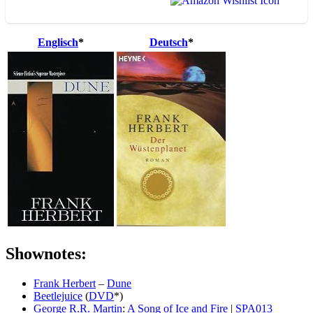
Englisch
*
Deutsch
*
Shownotes:
Frank Herbert
–
Dune
Beetlejuice
(
DVD
*)
George R.R. Martin
:
A Song of Ice and Fire
|
SPA013