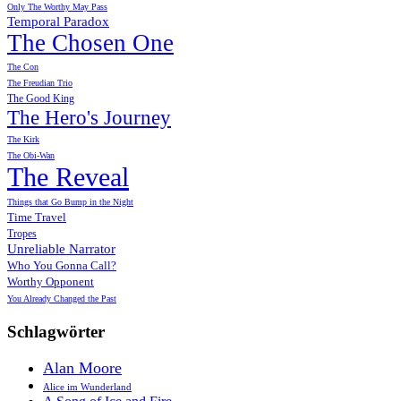
Only The Worthy May Pass
Temporal Paradox
The Chosen One
The Con
The Freudian Trio
The Good King
The Hero's Journey
The Kirk
The Obi-Wan
The Reveal
Things that Go Bump in the Night
Time Travel
Tropes
Unreliable Narrator
Who You Gonna Call?
Worthy Opponent
You Already Changed the Past
Schlagwörter
Alan Moore
Alice im Wunderland