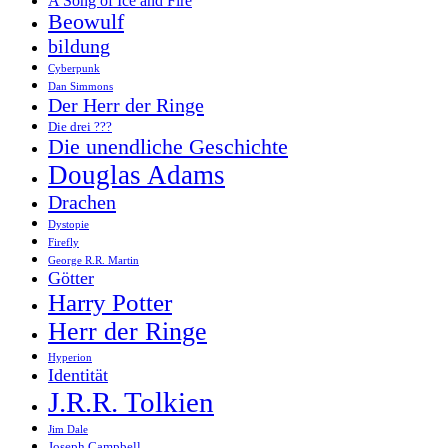
A Song of Ice and Fire
Beowulf
bildung
Cyberpunk
Dan Simmons
Der Herr der Ringe
Die drei ???
Die unendliche Geschichte
Douglas Adams
Drachen
Dystopie
Firefly
George R.R. Martin
Götter
Harry Potter
Herr der Ringe
Hyperion
Identität
J.R.R. Tolkien
Jim Dale
Joseph Campbell