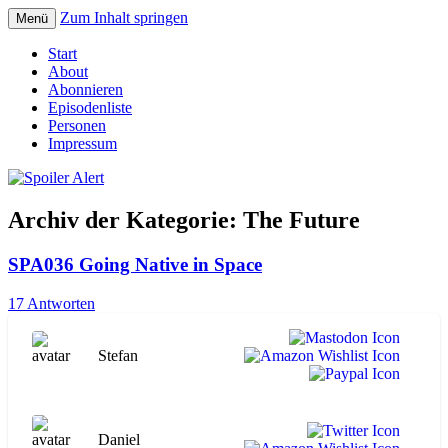
Zum Inhalt springen
Menü
Der Literaturpodcast mit nerdlichem
Spoiler Alert
Start
Erfahrungshintergrund
About
Abonnieren
Episodenliste
Personen
Impressum
Archiv der Kategorie:
The Future
SPA036 Going Native in Space
17 Antworten
Stefan
Daniel