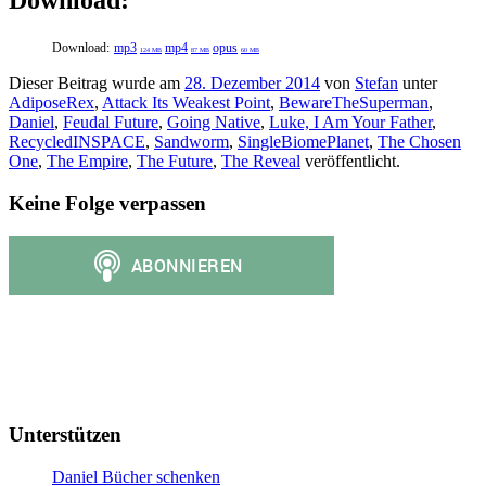
Download:
Download:
mp3
mp4
opus
124 MB
87 MB
60 MB
Dieser Beitrag wurde am
28. Dezember 2014
von
Stefan
unter
AdiposeRex
,
Attack Its Weakest Point
,
BewareTheSuperman
,
Daniel
,
Feudal Future
,
Going Native
,
Luke, I Am Your Father
,
RecycledINSPACE
,
Sandworm
,
SingleBiomePlanet
,
The Chosen
One
,
The Empire
,
The Future
,
The Reveal
veröffentlicht.
Keine Folge verpassen
Unterstützen
Daniel Bücher schenken