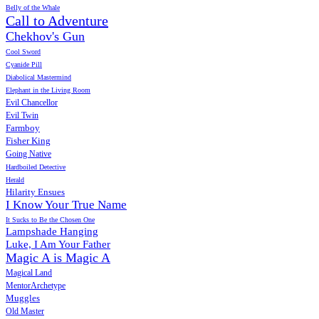
Belly of the Whale
Call to Adventure
Chekhov's Gun
Cool Sword
Cyanide Pill
Diabolical Mastermind
Elephant in the Living Room
Evil Chancellor
Evil Twin
Farmboy
Fisher King
Going Native
Hardboiled Detective
Herald
Hilarity Ensues
I Know Your True Name
It Sucks to Be the Chosen One
Lampshade Hanging
Luke, I Am Your Father
Magic A is Magic A
Magical Land
MentorArchetype
Muggles
Old Master