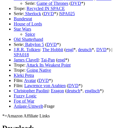
Serie:
Game of Thrones
(
DVD
*)
Trope:
Recycled IN SPACE
Serie:
Sherlock
(
DVD
*) |
SPA025
Bundesrat
House of Lords
Star Wars
Spice
Old Shatterhand
Serie:
Babylon 5
(
DVD
*)
J.R.R. Tolkien
:
The Hobbit
(
engl
*,
deutsch
*,
DVD
*) |
SPA018
James Clavell
:
Tai-Pan
(
engl
*)
Trope:
Attack Its Weakest Point
Trope:
Going Native
Kleki Petra
Film:
Avatar
(
DVD
*)
Film:
Lawrence von Arabien
(
DVD
*)
Christopher Paolini
:
Eragon
(
deutsch
*,
englisch
*)
Fuzzy Logic
Fog of War
Anlage-Umwelt
-Frage
*=Amazon Affiliate Links