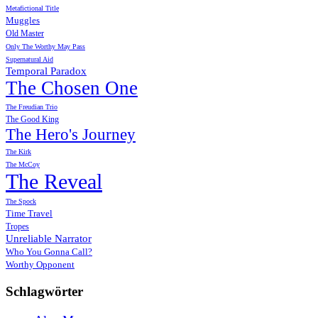
Metafictional Title
Muggles
Old Master
Only The Worthy May Pass
Supernatural Aid
Temporal Paradox
The Chosen One
The Freudian Trio
The Good King
The Hero's Journey
The Kirk
The McCoy
The Reveal
The Spock
Time Travel
Tropes
Unreliable Narrator
Who You Gonna Call?
Worthy Opponent
Schlagwörter