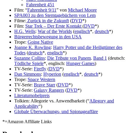
Fahrenheit 451
Film: “
Fahrenheit 9/11
” von
Michael Moore
SPA003 zu den Sterntagebüchern von Lem
Filme:
Zurück in die Zukunft
(
DVD
*)
Film:
Star Trek – Der Erste Kontakt
(
DVD
*)
H.G. Wells
:
War of the Worlds
(
englisch
*,
deutsch
*)
Bürgerrechtsbewegung in den USA
Trope:
Going Native
Joanne K. Rowling
:
Harry Potter und die Heiligtümer des
Todes
(
deutsch
*,
englisch
*)
Suzanne Collins
:
Die Tribute von Panem
.
Band 1
(deutsch:
Tödliche Spiele
*, englisch:
Hunger Games
)
TV-Serie:
Firefly
(
DVD
*)
Dan Simmons
:
Hyperion
(
englisch
*,
deutsch
*)
Trope:
Space Western
TV-Serie:
Brave Starr
(
DVD
*)
TV-Serie:
Galaxy Rangers
(
DVD
*)
Literaturnobelpreis
Tolkien: Allegorie vs. Anwendbarkeit (“
Allegory and
Applicability
“)
Globale Überwachungs- und Spionageaffäre
*=Amazon Affiliate Links