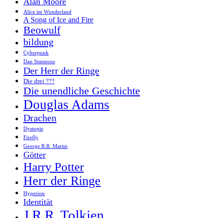
Alan Moore
Alice im Wunderland
A Song of Ice and Fire
Beowulf
bildung
Cyberpunk
Dan Simmons
Der Herr der Ringe
Die drei ???
Die unendliche Geschichte
Douglas Adams
Drachen
Dystopie
Firefly
George R.R. Martin
Götter
Harry Potter
Herr der Ringe
Hyperion
Identität
J.R.R. Tolkien