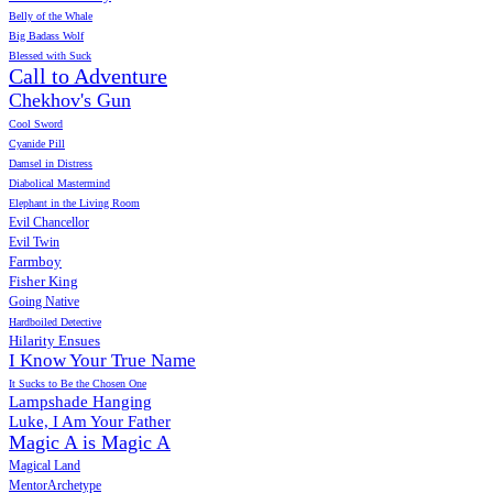
Belly of the Whale
Big Badass Wolf
Blessed with Suck
Call to Adventure
Chekhov's Gun
Cool Sword
Cyanide Pill
Damsel in Distress
Diabolical Mastermind
Elephant in the Living Room
Evil Chancellor
Evil Twin
Farmboy
Fisher King
Going Native
Hardboiled Detective
Hilarity Ensues
I Know Your True Name
It Sucks to Be the Chosen One
Lampshade Hanging
Luke, I Am Your Father
Magic A is Magic A
Magical Land
MentorArchetype