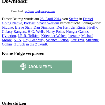
Download:
Download:
mp3
mp4
opus
77 MB
54 MB
37 MB
Dieser Beitrag wurde am
25. April 2014
von
Stefan
in
Daniel
,
Going Native
,
Podcast
,
Space Western
veröffentlicht. Schlagworte:
bildung
,
Brave Starr
,
Dan Simmons
,
Der Herr der Ringe
,
Firefly
,
Galaxy Rangers
,
H.G. Wells
,
Harry Potter
,
Hunger Games
,
Hyperion
,
J.R.R. Tolkien
,
Krieg der Welten
,
literatur
,
Michael
Moore
,
NSA
,
Ray Bradbury
,
Science Fiction
,
Star Trek
,
Suzanne
Collins
,
Zurück in die Zukunft
.
Keine Folge verpassen
Unterstützen