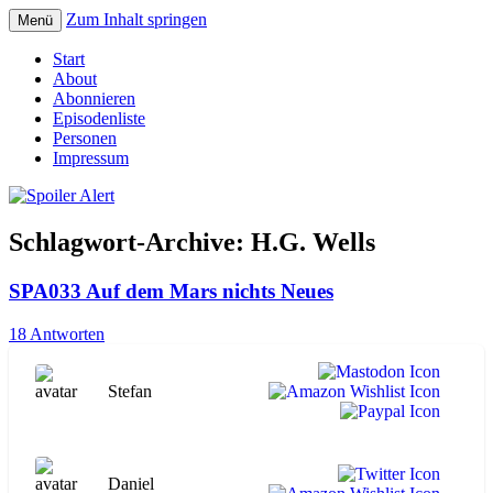
Zum Inhalt springen
Menü
Der Literaturpodcast mit nerdlichem
Spoiler Alert
Start
Erfahrungshintergrund
About
Abonnieren
Episodenliste
Personen
Impressum
Schlagwort-Archive:
H.G. Wells
SPA033 Auf dem Mars nichts Neues
18 Antworten
Stefan
Daniel