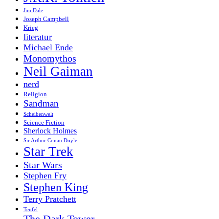
Jim Dale
Joseph Campbell
Krieg
literatur
Michael Ende
Monomythos
Neil Gaiman
nerd
Religion
Sandman
Scheibenwelt
Science Fiction
Sherlock Holmes
Sir Arthur Conan Doyle
Star Trek
Star Wars
Stephen Fry
Stephen King
Terry Pratchett
Teufel
The Dark Tower