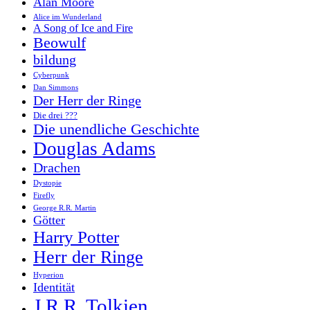
Alan Moore
Alice im Wunderland
A Song of Ice and Fire
Beowulf
bildung
Cyberpunk
Dan Simmons
Der Herr der Ringe
Die drei ???
Die unendliche Geschichte
Douglas Adams
Drachen
Dystopie
Firefly
George R.R. Martin
Götter
Harry Potter
Herr der Ringe
Hyperion
Identität
J.R.R. Tolkien