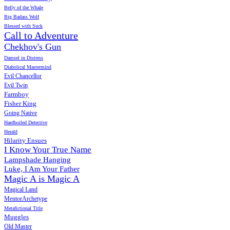
Belly of the Whale
Big Badass Wolf
Blessed with Suck
Call to Adventure
Chekhov's Gun
Damsel in Distress
Diabolical Mastermind
Evil Chancellor
Evil Twin
Farmboy
Fisher King
Going Native
Hardboiled Detective
Herald
Hilarity Ensues
I Know Your True Name
Lampshade Hanging
Luke, I Am Your Father
Magic A is Magic A
Magical Land
MentorArchetype
Metafictional Title
Muggles
Old Master