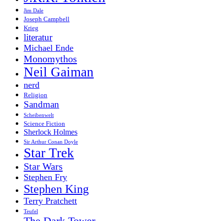
Jim Dale
Joseph Campbell
Krieg
literatur
Michael Ende
Monomythos
Neil Gaiman
nerd
Religion
Sandman
Scheibenwelt
Science Fiction
Sherlock Holmes
Sir Arthur Conan Doyle
Star Trek
Star Wars
Stephen Fry
Stephen King
Terry Pratchett
Teufel
The Dark Tower