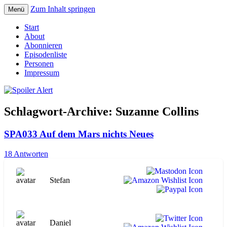
Zum Inhalt springen
Menü
Der Literaturpodcast mit nerdlichem
Spoiler Alert
Start
Erfahrungshintergrund
About
Abonnieren
Episodenliste
Personen
Impressum
Schlagwort-Archive:
Suzanne Collins
SPA033 Auf dem Mars nichts Neues
18 Antworten
Stefan
Daniel