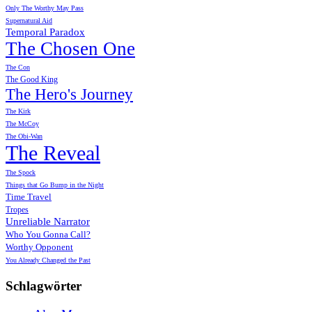
Only The Worthy May Pass
Supernatural Aid
Temporal Paradox
The Chosen One
The Con
The Good King
The Hero's Journey
The Kirk
The McCoy
The Obi-Wan
The Reveal
The Spock
Things that Go Bump in the Night
Time Travel
Tropes
Unreliable Narrator
Who You Gonna Call?
Worthy Opponent
You Already Changed the Past
Schlagwörter