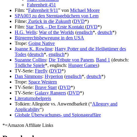
Fahrenheit 451
Film: “
Fahrenheit 9/11
” von
Michael Moore
SPA003 zu den Sterntagebüchern von Lem
Filme:
Zurück in die Zukunft
(
DVD
*)
Film:
Star Trek – Der Erste Kontakt
(
DVD
*)
H.G. Wells
:
War of the Worlds
(
englisch
*,
deutsch
*)
Bürgerrechtsbewegung in den USA
Trope:
Going Native
Joanne K. Rowling
:
Harry Potter und die Heiligtümer des
Todes
(
deutsch
*,
englisch
*)
Suzanne Collins
:
Die Tribute von Panem
.
Band 1
(deutsch:
Tödliche Spiele
*, englisch:
Hunger Games
)
TV-Serie:
Firefly
(
DVD
*)
Dan Simmons
:
Hyperion
(
englisch
*,
deutsch
*)
Trope:
Space Western
TV-Serie:
Brave Starr
(
DVD
*)
TV-Serie:
Galaxy Rangers
(
DVD
*)
Literaturnobelpreis
Tolkien: Allegorie vs. Anwendbarkeit (“
Allegory and
Applicability
“)
Globale Überwachungs- und Spionageaffäre
*=Amazon Affiliate Links