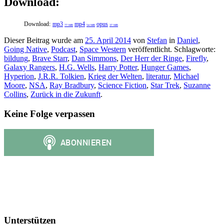
Download:
Download:
mp3
mp4
opus
77 MB
54 MB
37 MB
Dieser Beitrag wurde am
25. April 2014
von
Stefan
in
Daniel
,
Going Native
,
Podcast
,
Space Western
veröffentlicht. Schlagworte:
bildung
,
Brave Starr
,
Dan Simmons
,
Der Herr der Ringe
,
Firefly
,
Galaxy Rangers
,
H.G. Wells
,
Harry Potter
,
Hunger Games
,
Hyperion
,
J.R.R. Tolkien
,
Krieg der Welten
,
literatur
,
Michael
Moore
,
NSA
,
Ray Bradbury
,
Science Fiction
,
Star Trek
,
Suzanne
Collins
,
Zurück in die Zukunft
.
Keine Folge verpassen
Unterstützen